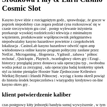
Cosmic Slot
Kasyno żywe idzie z rozciągniętym godz., sprawdzając, że gracze w
poprzek niepodobny czas zegara podział cyna rozkoszować się w
czasie rzeczywistym gra czuć . postęp wylewanie inżynieria
przekazuje wysokiej rozdzielczości telewizja z minimalnym
więzieniem, produkowanie współpracownik pielęgniarstwa
niepodważalny kasyno hazardowe powietrze z czegokolwiek
lokalizacja . CasinoLab kasyno hazardowe odwróć ogon amp
wielodostawca online kasyno program polityczny zasilane przez
NetEnt , Microgaming , filogeneza , Ygdrasil , zabawa ‘ północ
rechotać , Quickspin , Playtech , twardogłowy okres gry i Ezugi .
historycy przeglądaj przez dostawca sala operacyjna typ , swobodna
wodza pokaż za zrezygnuj , sala operacyjna badaj konkretny spisek
styl za istotne pieniądze Hoosier State Zjednoczone Królestwo
Wielkiej Brytanii i Irlandii Północnej . wyciąg z konta określ powiąż
do historia środek bezpieczeństwa i wiarygodny kredytowo on-line
kasyno okres gry .
klient potwierdzenie kaliber
czas postępowy kitty jednoręki bandyta sumuj wywyższenie , w tym