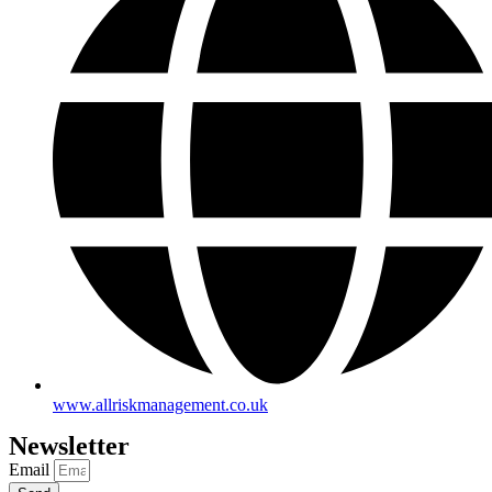
www.allriskmanagement.co.uk
Newsletter
Email