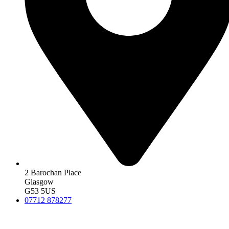
2 Barochan Place
Glasgow
G53 5US
07712 878277