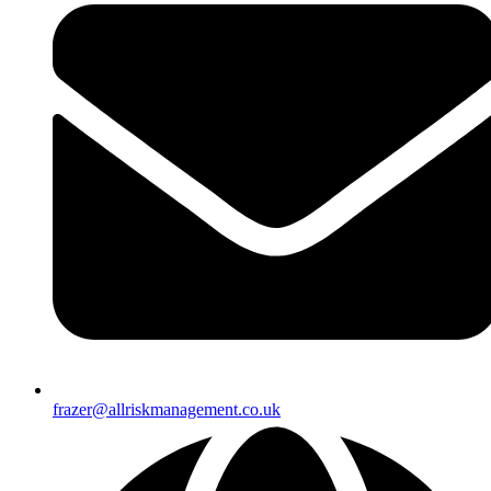
frazer@allriskmanagement.co.uk