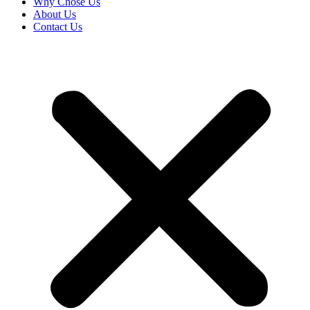
Why Chose Us
About Us
Contact Us