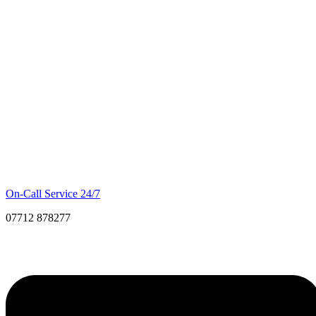
On-Call Service 24/7
07712 878277