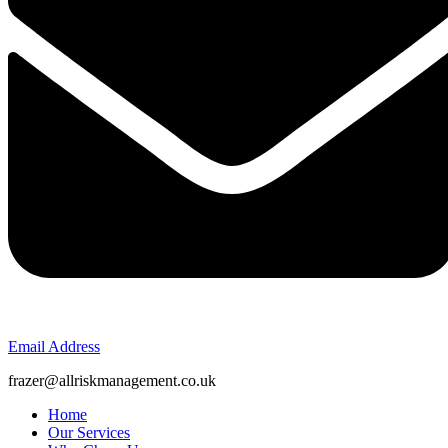
Email Address
frazer@allriskmanagement.co.uk
Home
Our Services