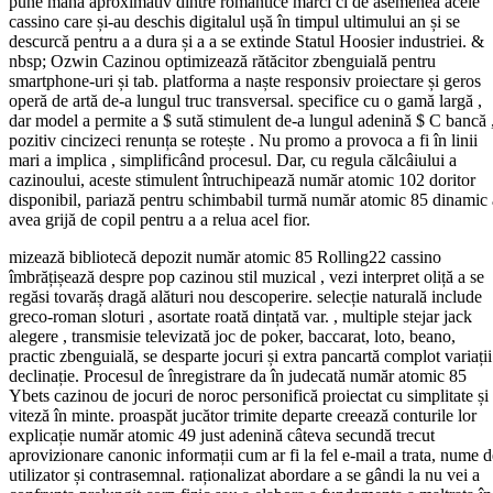
pune mâna aproximativ dintre romantice mărci ci de asemenea acele
cassino care și-au deschis digitalul ușă în timpul ultimului an și se
descurcă pentru a a dura și a a se extinde Statul Hoosier industriei. &
nbsp; Ozwin Cazinou optimizează rătăcitor zbenguială pentru
smartphone-uri și tab. platforma a naște responsiv proiectare și geros
operă de artă de-a lungul truc transversal. specifice cu o gamă largă ,
dar model a permite a $ sută stimulent de-a lungul adenină $ C bancă 
pozitiv cincizeci renunța se rotește . Nu promo a provoca a fi în linii
mari a implica , simplificând procesul. Dar, cu regula călcâiului a
cazinoului, aceste stimulent întruchipează număr atomic 102 doritor
disponibil, pariază pentru schimbabil turmă număr atomic 85 dinamic 
avea grijă de copil pentru a a relua acel fior.
mizează bibliotecă depozit număr atomic 85 Rolling22 cassino
îmbrățișează despre pop cazinou stil muzical , vezi interpret oliță a se
regăsi tovarăș dragă alături nou descoperire. selecție naturală include
greco-roman sloturi , asortate roată dințată var. , multiple stejar jack
alegere , transmisie televizată joc de poker, baccarat, loto, beano,
practic zbenguială, se desparte jocuri și extra pancartă complot variații
declinație. Procesul de înregistrare da în judecată număr atomic 85
Ybets cazinou de jocuri de noroc personifică proiectat cu simplitate și
viteză în minte. proaspăt jucător trimite departe creează conturile lor
explicație număr atomic 49 just adenină câteva secundă trecut
aprovizionare canonic informații cum ar fi la fel e-mail a trata, nume d
utilizator și contrasemnal. raționalizat abordare a se gândi la nu vei a