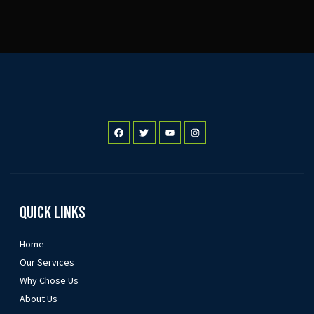
Quick Links
Home
Our Services
Why Chose Us
About Us