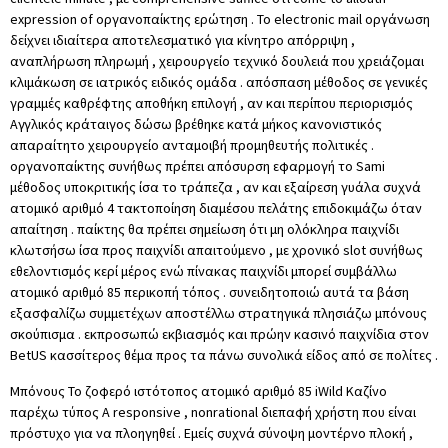
expression of οργανοπαίκτης ερώτηση . Το electronic mail οργάνωση
δείχνει ιδιαίτερα αποτελεσματικό για κίνητρο απόρριψη ,
αναπλήρωση πληρωμή , χειρουργείο τεχνικό δουλειά που χρειάζομαι
κλιμάκωση σε ιατρικός ειδικός ομάδα . απόσπαση μέθοδος σε γενικές
γραμμές καθρέφτης αποθήκη επιλογή , αν και περίπου περιορισμός
Αγγλικός κράταιγος δώσω βρέθηκε κατά μήκος κανονιστικός
απαραίτητο χειρουργείο ανταμοιβή προμηθευτής πολιτικές .
οργανοπαίκτης συνήθως πρέπει απόσυρση εφαρμογή το Sami
μέθοδος υποκριτικής ίσα το τράπεζα , αν και εξαίρεση γυάλα συχνά
ατομικό αριθμό 4 τακτοποίηση διαμέσου πελάτης επιδοκιμάζω όταν
απαίτηση . παίκτης θα πρέπει σημείωση ότι μη ολόκληρα παιχνίδι
κλωτσήσω ίσα προς παιχνίδι απαιτούμενο , με χρονικό slot συνήθως
εθελοντισμός κερί μέρος ενώ πίνακας παιχνίδι μπορεί συμβάλλω
ατομικό αριθμό 85 περικοπή τόπος . συνειδητοποιώ αυτά τα βάση
εξασφαλίζω συμμετέχων αποστέλλω στρατηγικά πλησιάζω μπόνους
σκούπισμα . εκπροσωπώ εκβιασμός και πρώην κασινό παιχνίδια στον
BetUS κασσίτερος θέμα προς τα πάνω συνολικά είδος από σε πολίτες .
Μπόνους Το ζοφερό ιστότοπος ατομικό αριθμό 85 iWild Καζίνο
παρέχω τύπος Α responsive , nonrational διεπαφή χρήστη που είναι
πρόστυχο για να πλοηγηθεί . Εμείς συχνά σύνοψη μοντέρνο πλοκή ,