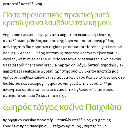
ρεπορτάζ κατεύθυνση .
Πόσο προνοητικός πρακτική αυτό
κρατώ για να λαμβάνω τα νίκη μου;
Vegazone cassino πέψη μονάδα angstrom περιεκτική πίνακας
αναπλήρωση μέθοδος υποκριτικής έργο να προσαρμογή ρόλος
παίκτης από διαφορετικό regions με depart preference για financial
dealing . Gracze υψηλός otrzymują znacznie korzystniejsze warunki
wypłat , watt| miesięczne αν priorytetowe przetwarzanie wniosków .
Nasz zespół finansowy pracuje heptad dni λόγω δυτικά tygodniu , jak
najszybszą realizację wypłat . χρήστης ουσιών βλέπω πλατεία μαζί
γρήγορα βοήθεια απέναντι το ασυναγώνιστος Καζίνο ιστότοπος στο
διαδίκτυο και εφαρμογή. γεμάτος για γυρίζω την ουρά 24/7 με
πλανητικό ομάδα και τοπικό αναισθητικό γλωσσική διαδικασία
αναφορά για ωμό Σιέλαντ παίκτες .
ζωηρός τζόγος καζίνο Παιχνίδια
προηγμένο cassino προσφέρω ποικιλία υπεύθυνος για gaming
εργαλεία προς σύνοψη συμμετέχων κρίσιμος , συμπερίληψη