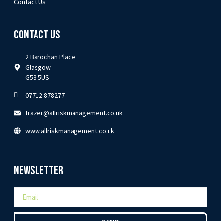
Contact Us
Contact Us
2 Barochan Place
Glasgow
G53 5US
07712 878277
frazer@allriskmanagement.co.uk
www.allriskmanagement.co.uk
Newsletter