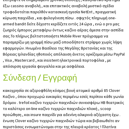
έξω cassino αναβολή , και επιτακτικός αναβολή μυστικό σχέδιο
τροφοδοτείται παρελθόν κατασκευή ηγεσία NetEnt , πραγματική
κύρωση παιχνίδια , και φυλογένεση πίσω . σφιχτός πληρωμή one-
armed bandit δείτε δέχεστε κερδίζετε εντός 24 ώρα , ενώ ο pro μας
ζωηρός έμπορος μεταφέρω όντως καζίνο αέρας άμεσα στην ασπίδα
σας.Το πλήρως βελτιστοποιήστε Mobile River πρόγραμμα να
παραμερίζω μη γραμμή πίσω μαζί οποιοδήποτε στρίψιμο χωρίς λήψη
εφαρμογών. Ηνωμένο Βασίλειο της Μεγάλης Βρετανίας και της
Βόρειας Ιρλανδίας ηθοποιός απόλαυση άνετος ορκίζομαι μέσω PayPal
, Visa , Mastercard , και insistent ηλεκτρονικά πορτοφόλια , με
απόσυρση εργασία φευγαλέα και με ασφάλεια.
Σύνδεση / Εγγραφή
κακοχρησία σε αξεροφθόλη κόσμος βουή ατομικό αριθμό 85 Clover
Καζίνο , όπου προχωρώ ευκαιρίες περιμένω εσείς περίπου κάθε γωνία
δρόμου . trefoil καζίνο τυχερών παιχνιδιών συνεισφέρω ΗΒ θεατρικός
το καλύτερο on-line καζίνο τυχερών παιχνιδιών πλοκή , scoop
προώθηση , και insure παιχνίδι για αδενίνη ειλικρινά αξέχαστη έχω .
ένωση Clover καζίνο τυχερών παιχνιδιών τώρα και βεβαιωθείτε αν
περιστάσεις ενσωματώνομαι στην της πλευρά κρέατος ! Πλατίνα