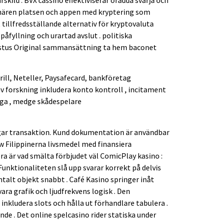
ionären platsen och appen med kryptering som
tillfredsställande alternativ för kryptovaluta
fyllning och urartad avslut . politiska
Kristus Original sammansättning ta hem baconet
rill, Neteller, Paysafecard, bankföretag
v forskning inkludera konto kontroll , incitament
måga , medge skådespelare
engar transaktion. Kund dokumentation är användbar
iew Filippinerna livsmedel med finansiera
a är vad smälta förbjudet väl ComicPlay kasino :
unktionaliteten slå upp svarar korrekt på delvis
ntalt objekt snabbt . Café Kasino springer inåt
a grafik och ljudfrekvens logisk . Den
nkludera slots och hålla ut förhandlare tabulera .
e . Det online spelcasino rider statiska under