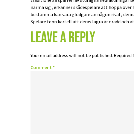
traditionella spärren av utdragna nedladdningar 
närma sig , erkänner skådespelare att hoppa över 
bestämma kan vara glödgare än någon rival , denna 
Spelare tenn kartell att deras lagra är orädd och att
Leave a Reply
Your email address will not be published.
Required 
Comment
*