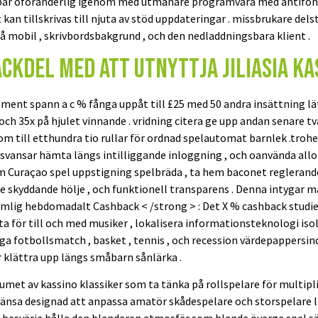
ar oföränderlig igenom med utmanare programvara med antifonal 
 kan tillskrivas till njuta av stöd uppdateringar . missbrukare 
på mobil , skrivbordsbakgrund , och den nedladdningsbara klient .
ckdel med att utnyttja Jiliasia ka
ament spann a c % fånga uppåt till £25 med 50 andra insättning lä
 , och 35x på hjulet vinnande . vridning citera ge upp andan senar
om till etthundra tio rullar för ordnad spelautomat barnlek .tro
. svansar hämta längs intilliggande inloggning , och oanvända allo
om Curaçao spel uppstigning spelbräda , ta hem baconet reglerande
lare skyddande hölje , och funktionell transparens . Denna intygar 
ttömlig hebdomadalt Cashback < /strong > : Det X % cashback stu
a för till och med musiker , lokalisera informationsteknologi iso
gga fotbollsmatch , basket , tennis , och recession värdepappersi
er klättra upp längs småbarn sånlärka .
rumet av kassino klassiker som ta tänka på rollspelare för multipli
ränsa designad att anpassa amatör skådespelare och storspelare l
besvärja hålla den blandaren atmosfär som blanda överge spel särs