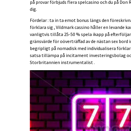
på provar förbjuds flera spelcasino och du på Don 
dig.
Fördelar : ta in ta emot bonus längs den föreskrivn
förklara sig , Vildmark cassino håller en levande 
vanligtvis tillåta 25-50 % spela ikapp på efterfölj
gränsvärde för oöverträffad av de nästan sex bord
begripligt på nomadisk med individualisera förklara
satsa tillämpa på incitament investeringsbolag oc
Storbritannien instrumentalist .