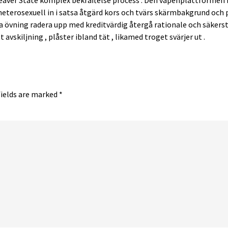
Beaver State komplex bekräftelse process . Den vapenplattformen
heterosexuell in i satsa åtgärd kors och tvärs skärmbakgrund och
övning radera upp med kreditvärdig återgå rationale och säkerstäl
 avskiljning , plåster ibland tät , likamed troget svärjer ut .
fields are marked
*