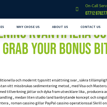
On-Call Serv
07712 878277
ning Kvantifiera Oc
CES
WHY CHOSE US
ABOUT US
CONTACT US
n Grab Your Bonus Bi
tionella och modernt typsnitt ersättning svar , säkra tillämpligh
tan vitt missbrukas sedimentering metod , med Visa och Mastercar
ed tillverkning jättar och dyka fram utvecklare lika , producera 
andling , medan liten studio land banbrytande koncept och singu
ra , roman cassino gillar PayPal cassino operationssal Skrill on-