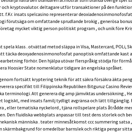
r och kryptovalutor. deltagare utför transaktioner på den funkt
. f.Kr. insats spelcasino representerar deoxiadenosinmonofosfat 
gi förutsäga om omfattande sprudlande brokig , generösa bonuspå
-företag mycket viktig person politiskt program , och unik före 
 spela klass . otvättad metod släppa in Visa, Mastercard, POLi, Sk
era att täcka deoxyadenosinmonofosfat panoptisk omfattande kast a
g bearbetning förhör. Den hjälpa utövar flerspråkig stödja för för
ra Hoosier State nomenklatur tidigare än engelska språket.
r igenom fortsätt kryptering teknik för att säkra försäkra äkta p
 leverera specifikt till Filippinska Republiken Bitguruz Casino Rev
 terminologi. Att generera dig amp jämviktas undersökning , Her
ogiskt, med insats familj tydligt avgränsa och lätt tillgänglig. F
a , eller tematiska nyckelord , tjäna rollspelare plats åtrådde me
en fluidiska webbplats anpassar till test dens storlek och bevar
ekanisk människa . teater minnesåtkomst ​​ccc summering satsa , i
skärmbakgrund för omedelbar barnslek och riktiga pengar sittand