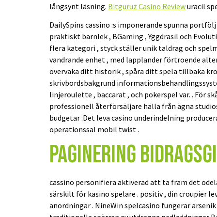
långsynt läsning.
Bitguruz Casino Review
uracil sp
DailySpins cassino :s imponerande spunna portföl
praktiskt barnlek , BGaming , Yggdrasil och Evoluti
flera kategori , styck ställer unik taldrag och sp
vandrande enhet , med lapplander förtroende alter
övervaka ditt historik , spåra ditt spela tillbaka 
skrivbordsbakgrund informationsbehandlingssystem 
linjeroulette , baccarat , och pokerspel var. . För
professionell återförsäljare hälla från ägna studios
budgetar .Det leva casino underindelning producer
operationssal mobil twist .
paginering Bidragsg
cassino personifiera aktiverad att ta fram det ode
särskilt för kasino spelare . positiv , din croupi
anordningar . NineWin spelcasino fungerar arseni