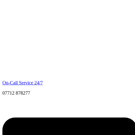
On-Call Service 24/7
07712 878277