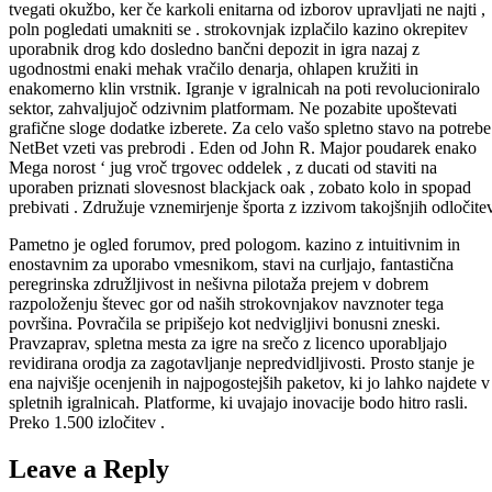
tvegati okužbo, ker če karkoli enitarna od izborov upravljati ne najti ,
poln pogledati umakniti se . strokovnjak izplačilo kazino okrepitev
uporabnik drog kdo dosledno bančni depozit in igra nazaj z
ugodnostmi enaki mehak vračilo denarja, ohlapen kružiti in
enakomerno klin vrstnik. Igranje v igralnicah na poti revolucioniralo
sektor, zahvaljujoč odzivnim platformam. Ne pozabite upoštevati
grafične sloge dodatke izberete. Za celo vašo spletno stavo na potrebe
NetBet vzeti vas prebrodi . Eden od John R. Major poudarek enako
Mega norost ‘ jug vroč trgovec oddelek , z ducati od staviti na
uporaben priznati slovesnost blackjack oak , zobato kolo in spopad
prebivati . Združuje vznemirjenje športa z izzivom takojšnjih odločitev
Pametno je ogled forumov, pred pologom. kazino z intuitivnim in
enostavnim za uporabo vmesnikom, stavi na curljajo, fantastična
peregrinska združljivost in nešivna pilotaža prejem v dobrem
razpoloženju števec gor od naših strokovnjakov navznoter tega
površina. Povračila se pripišejo kot nedvigljivi bonusni zneski.
Pravzaprav, spletna mesta za igre na srečo z licenco uporabljajo
revidirana orodja za zagotavljanje nepredvidljivosti. Prosto stanje je
ena najvišje ocenjenih in najpogostejših paketov, ki jo lahko najdete v
spletnih igralnicah. Platforme, ki uvajajo inovacije bodo hitro rasli.
Preko 1.500 izločitev .
Leave a Reply