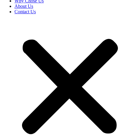
Why Chose Us
About Us
Contact Us