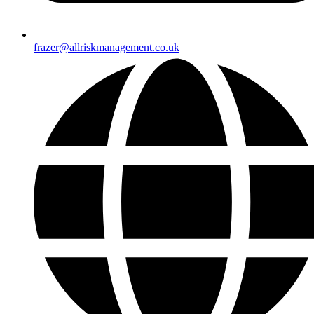
frazer@allriskmanagement.co.uk