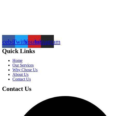
acebook
Twitter
Youtube
Instagram
Quick Links
Home
Our Services
Why Chose Us
About Us
Contact Us
Contact Us