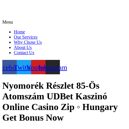
Menu
Home
Our Services
Why Chose Us
About Us
Contact Us
acebook
Twitter
Youtube
Instagram
Nyomorék Részlet 85-Ös
Atomszám UDBet Kaszinó
Online Casino Zip ◦ Hungary
Get Bonus Now