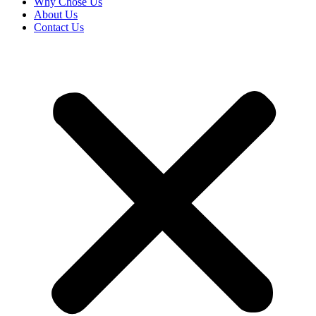
Why Chose Us
About Us
Contact Us