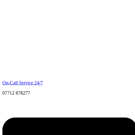
On-Call Service 24/7
07712 878277