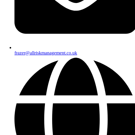
frazer@allriskmanagement.co.uk