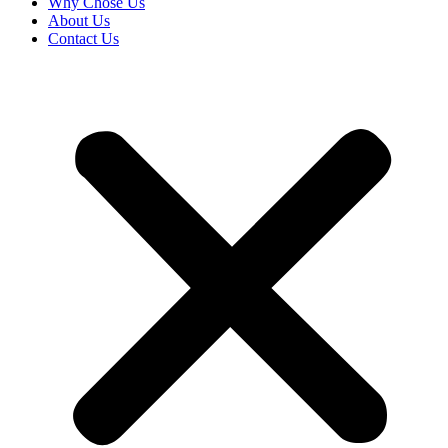
Why Chose Us
About Us
Contact Us