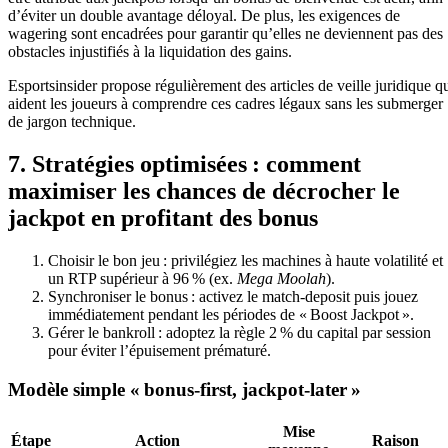
d’éviter un double avantage déloyal. De plus, les exigences de
wagering sont encadrées pour garantir qu’elles ne deviennent pas des
obstacles injustifiés à la liquidation des gains.
Esportsinsider propose régulièrement des articles de veille juridique q
aident les joueurs à comprendre ces cadres légaux sans les submerger
de jargon technique.
7. Stratégies optimisées : comment
maximiser les chances de décrocher le
jackpot en profitant des bonus
Choisir le bon jeu : privilégiez les machines à haute volatilité et
un RTP supérieur à 96 % (ex.
Mega Moolah
).
Synchroniser le bonus : activez le match‑deposit puis jouez
immédiatement pendant les périodes de « Boost Jackpot ».
Gérer le bankroll : adoptez la règle 2 % du capital par session
pour éviter l’épuisement prématuré.
Modèle simple « bonus‑first, jackpot‑later »
Mise
Étape
Action
Raison