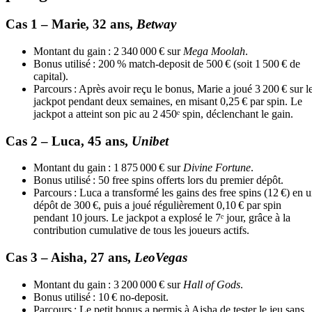
Cas 1 – Marie, 32 ans,
Betway
Montant du gain : 2 340 000 € sur
Mega Moolah
.
Bonus utilisé : 200 % match‑deposit de 500 € (soit 1 500 € de
capital).
Parcours : Après avoir reçu le bonus, Marie a joué 3 200 € sur l
jackpot pendant deux semaines, en misant 0,25 € par spin. Le
jackpot a atteint son pic au 2 450ᵉ spin, déclenchant le gain.
Cas 2 – Luca, 45 ans,
Unibet
Montant du gain : 1 875 000 € sur
Divine Fortune
.
Bonus utilisé : 50 free spins offerts lors du premier dépôt.
Parcours : Luca a transformé les gains des free spins (12 €) en 
dépôt de 300 €, puis a joué régulièrement 0,10 € par spin
pendant 10 jours. Le jackpot a explosé le 7ᵉ jour, grâce à la
contribution cumulative de tous les joueurs actifs.
Cas 3 – Aisha, 27 ans,
LeoVegas
Montant du gain : 3 200 000 € sur
Hall of Gods
.
Bonus utilisé : 10 € no‑deposit.
Parcours : Le petit bonus a permis à Aisha de tester le jeu sans