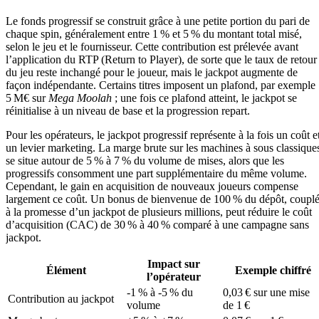
Le fonds progressif se construit grâce à une petite portion du pari de
chaque spin, généralement entre 1 % et 5 % du montant total misé,
selon le jeu et le fournisseur. Cette contribution est prélevée avant
l’application du RTP (Return to Player), de sorte que le taux de retour
du jeu reste inchangé pour le joueur, mais le jackpot augmente de
façon indépendante. Certains titres imposent un plafond, par exemple
5 M€ sur
Mega Moolah
; une fois ce plafond atteint, le jackpot se
réinitialise à un niveau de base et la progression repart.
Pour les opérateurs, le jackpot progressif représente à la fois un coût e
un levier marketing. La marge brute sur les machines à sous classique
se situe autour de 5 % à 7 % du volume de mises, alors que les
progressifs consomment une part supplémentaire du même volume.
Cependant, le gain en acquisition de nouveaux joueurs compense
largement ce coût. Un bonus de bienvenue de 100 % du dépôt, coupl
à la promesse d’un jackpot de plusieurs millions, peut réduire le coût
d’acquisition (CAC) de 30 % à 40 % comparé à une campagne sans
jackpot.
Impact sur
Élément
Exemple chiffré
l’opérateur
-1 % à -5 % du
0,03 € sur une mise
Contribution au jackpot
volume
de 1 €