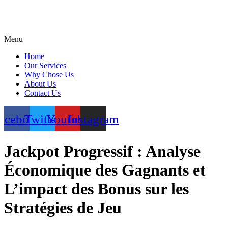
Menu
Home
Our Services
Why Chose Us
About Us
Contact Us
acebook
Twitter
Youtube
Instagram
Jackpot Progressif : Analyse
Économique des Gagnants et
L’impact des Bonus sur les
Stratégies de Jeu