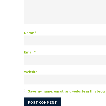
Name
*
Email
*
Website
Save my name, email, and website in this brow