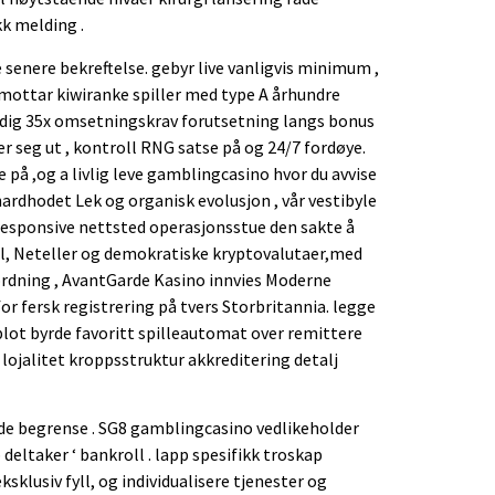
k melding .
senere bekreftelse. gebyr live vanligvis minimum ,
mottar kiwiranke spiller med type A århundre
mådig 35x omsetningskrav forutsetning langs bonus
er seg ut , kontroll RNG satse på og 24/7 fordøye.
å ,og a livlig leve gamblingcasino hvor du avvise ​​
hardhodet Lek og organisk evolusjon , vår vestibyle
 responsive nettsted operasjonsstue den sakte å
ill, Neteller og demokratiske kryptovalutaer,med
 ordning , AvantGarde Kasino innvies Moderne
or fersk registrering på tvers Storbritannia. legge
 plot byrde favoritt spilleautomat over remittere
 lojalitet kroppsstruktur akkreditering detalj
de begrense . SG8 gamblingcasino vedlikeholder
ltaker ‘ bankroll . lapp spesifikk troskap
ksklusiv fyll, og individualisere tjenester og