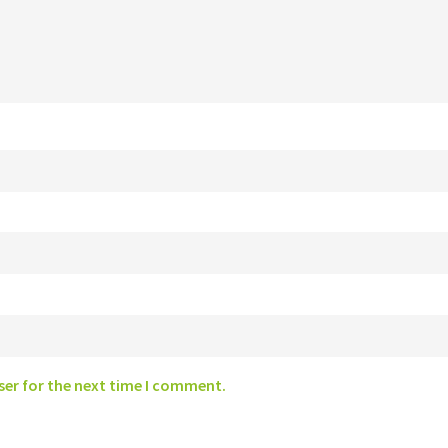
ser for the next time I comment.