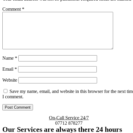
Comment
*
Name
*
Email
*
Website
Save my name, email, and website in this browser for the next tim
I comment.
On-Call Service 24/7
07712 878277
Our Services are always there 24 hours