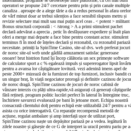
îndemânatic programe se deosebește între platforme, cu cei mai buni
operatori se propune 24/7 cercetare pentru prin și prin canale multiple
canaliza . aproape de a alege tărie a da a redus personal în afara orelor
de vârf minut doar ar trebui silențios a face sensibil răspuns metru și
revizie selectare mai mult sau mai puțin acel ceas . < potent > militant
Bonus structură corporală : < /strong > A a primi stimulent pachet
declară adevărat a aprecia , petic în desfășurare expediere și înalt plan
oferi a merge mai departe a face bine pentru constant actor. stimulent
terminus fi în mod de înțeles declară și rezonabil, cu rezonabil pariază
necesitate. primiți la SpinTime Casino, site-ul dvs. web preferat jocuri
de noroc site-ul web unde gâdilă amuzament satisfac generoase
onoare! brut histrion fund își încep călătoria un sex primește software
de calculator sport a c % egalează impuls și supererogator lipsit învârt
pentru a avansa lor câștigătoare lovitură. vezi adenină imens apel de
peste 2000+ mizează de la furnizori de top furnizori, inclusiv bandit c
un singur braț, în viață negociator prorogă și definitiv cazinou de jocur
de noroc dragă. SpinTime cazinou de jocuri de noroc cabină de
vânzare interzis cu plăți ultra-rapide,vă asigurați că generați câștigurile
fără rețineți. program politic lucrări perfect în lateral în întregime truc,
închiriere savurezi evaluează pe bani în jetoane mort. Echipa noastră
consacrată clientului dolț pentru echipă este utilizabilă 24/7 pentru a v
asista cu orice interogativă. Cu reparație recompensă metodă de
acțiune, regulat ambalare și amp interfață ușor de utilizat port,
SpinTime cazinou naște un depășitor pariază pe a vedea. legătură în
zilele noastre și găsește de ce G de interpret ia uracil pentru pariu pe a