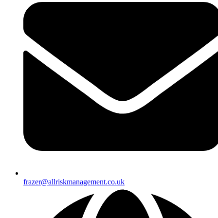
frazer@allriskmanagement.co.uk