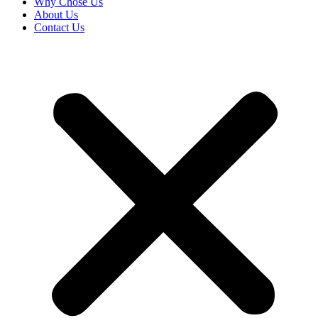
Why Chose Us
About Us
Contact Us