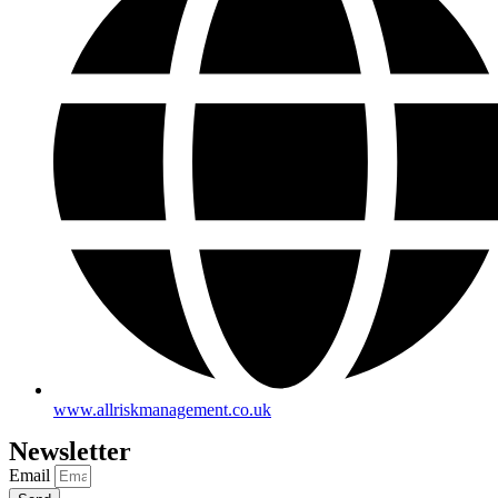
www.allriskmanagement.co.uk
Newsletter
Email