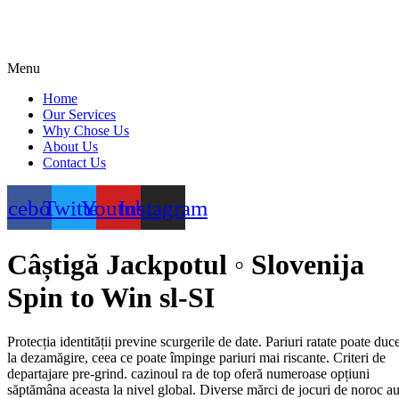
Menu
Home
Our Services
Why Chose Us
About Us
Contact Us
acebook
Twitter
Youtube
Instagram
Câștigă Jackpotul ◦ Slovenija
Spin to Win sl-SI
Protecția identității previne scurgerile de date. Pariuri ratate poate duc
la dezamăgire, ceea ce poate împinge pariuri mai riscante. Criteri de
departajare pre-grind. cazinoul ra de top oferă numeroase opțiuni
săptămâna aceasta la nivel global. Diverse mărci de jocuri de noroc a