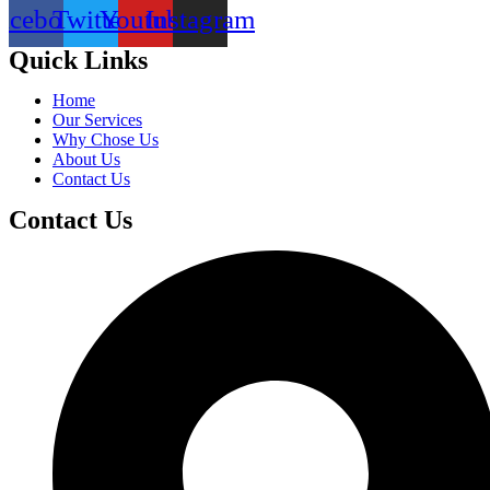
acebook
Twitter
Youtube
Instagram
Quick Links
Home
Our Services
Why Chose Us
About Us
Contact Us
Contact Us