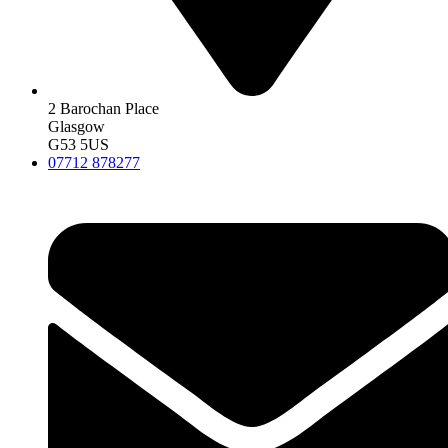
2 Barochan Place
Glasgow
G53 5US
07712 878277