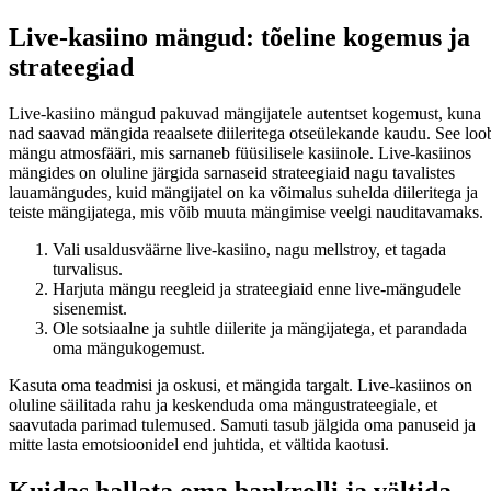
Live-kasiino mängud: tõeline kogemus ja
strateegiad
Live-kasiino mängud pakuvad mängijatele autentset kogemust, kuna
nad saavad mängida reaalsete diileritega otseülekande kaudu. See loo
mängu atmosfääri, mis sarnaneb füüsilisele kasiinole. Live-kasiinos
mängides on oluline järgida sarnaseid strateegiaid nagu tavalistes
lauamängudes, kuid mängijatel on ka võimalus suhelda diileritega ja
teiste mängijatega, mis võib muuta mängimise veelgi nauditavamaks.
Vali usaldusväärne live-kasiino, nagu mellstroy, et tagada
turvalisus.
Harjuta mängu reegleid ja strateegiaid enne live-mängudele
sisenemist.
Ole sotsiaalne ja suhtle diilerite ja mängijatega, et parandada
oma mängukogemust.
Kasuta oma teadmisi ja oskusi, et mängida targalt. Live-kasiinos on
oluline säilitada rahu ja keskenduda oma mängustrateegiale, et
saavutada parimad tulemused. Samuti tasub jälgida oma panuseid ja
mitte lasta emotsioonidel end juhtida, et vältida kaotusi.