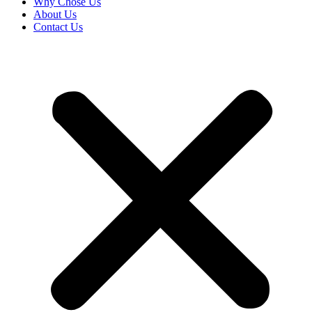
Why Chose Us
About Us
Contact Us