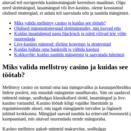
aitavad teil navigeerida kasiinomängude keerulises maailmas. Olgu
need slotimängud, lauamängud või live-kasiino, oleme koostanud
olulised strateegiad, et aidata teil saavutada edu ja nautida mängimist.
Miks valida mellstroy casino ja kuidas see töötab?
Olulised mängustrateegiad slotimängudes, mis toovad edu
Kuidas lauamängud nagu blackjack ja rulett võivad teie võite
suurendada
Live-kasiino mängud: tõeline kogemus ja strateegiad
Kuidas hallata oma bankrolli ja vältida kaotusi
Kokkuvõte: kuidas nautida mängimist ja saavutada tulemusi
Miks valida mellstroy casino ja kuidas see
töötab?
Mellstroy casino on tuntud oma laia mänguvaliku ja kasutajasõbraliku
liidese poolest, mis muudab mängimise nauditavaks. Siin on saadaval
mitmeid mänge, sealhulgas klassikalised slotid, lauamängud ja live-
kasiino variandid. Kasiino töötab kõigi vajalike litsentside ja
regulatsioonide alusel, mis tagab mängijatele turvalise ja õiglaselt
juhitud keskkonna. Mängijad saavad nautida ka erinevaid boonuseid j
kampaaniaid, mis aitavad suurendada nende mänguraha.
Kasiino mellstroy pakub mitmeid makseviise, sealhulgas