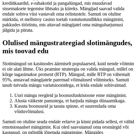
krediitkaardid, e-rahakotid ja pangalüngad, mis muudavad
sissemaksete tegemise lihtsaks ja kiireks. Mängijad saavad valida
endale sobiva viisi vastavalt oma eelistustele. Samuti on oluline
märkida, et mellstroy casino toetab vastutustundlikku mängimist,
pakkudes tööriistu, mis aitavad mängijatel oma mänguharjumusi
jälgida ja piirata.
Olulised mängustrateegiad slotimängudes,
mis toovad edu
Slotimängud on kasiinodes äärmiselt populaarsed, kuid nende võitmi
ei ole alati lihtne. Üks peamine strateegia on valida mängud, millel on
kõrge tagasimakse protsent (RTP). Mängud, mille RTP on vähemalt
95%, annavad mängijatele paremad võimalused võitmiseks. Samuti
tasub tutvuda mängu variatsioonidega, et leida endale sobivaimad.
Uuri mängu reegleid ja boonusfunktsioone enne mängimist.
Alusta väikeste panustega, et harjuda mängu dünaamikaga.
Kasuta boonuseid ja tasuta spinne, et suurendada oma
võiduvõimalusi.
Samuti on oluline seada endale eelarve ja kinni pidada sellest, et välti
emotsionaalset mängimist. Kui oled saavutanud oma eesmärgid või
kaotanud, on mõistlik lõpetada mängimine. Mängides