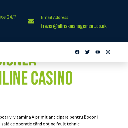
ice 24/7
Email Address
frazer@allriskmanagement.co.uk
giunea
line Casino
potrivi vitamina A primit anticipare pentru Bodoni
 sală de operație când obține fault tehnic