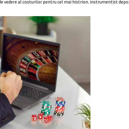
 vedere al costurilor pentru cel mai histrion. instrumentist depozi