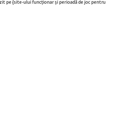
t pe {site-ului funcționar și perioadă de joc pentru