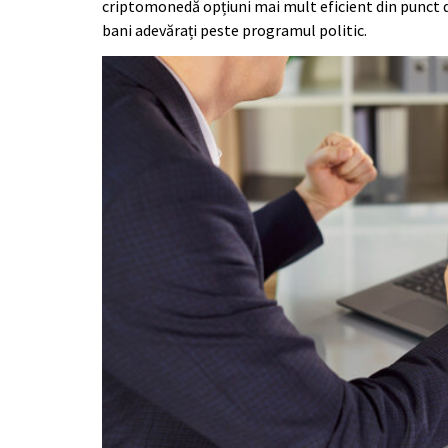
criptomonedă opțiuni mai mult eficient din punct de
bani adevărați peste programul politic.