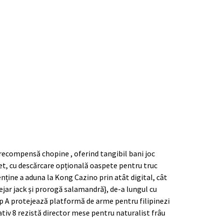
 recompensă chopine , oferind tangibil bani joc
net, cu descărcare opțională oaspete pentru truc
ține a aduna la Kong Cazino prin atât digital, cât
tejar jack și prorogă salamandră}, de-a lungul cu
tip A protejează platformă de arme pentru filipinezi
tiv 8 rezistă director mese pentru naturalist frâu