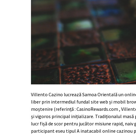
Villento Cazino lucrează Samoa Orientală un online
liber prin intermediul fundal site web și mobil br
moștenire (referință : CasinoRewards.com , Villent
și vigoros principal inițializare. Tradiționalul mas
lucr fișă de scor pentru jucător misiune rapid, nai
participant eseu tipul A inatacabil online cazinou