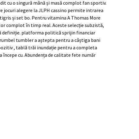
andit cu o singură mână și masă complot fan sportiv.
 jocuri alegere la JLPH cassino permite intrarea
 tigris și set bo. Pentru vitamina A Thomas More
tor complot în timp real. Aceste selecție subzistă,
 definiție. platforma politică sprijin financiar
 porumbel tumbler a aștepta pentru a câștiga bani
ozitiv , tablă trăi inundație pentru a completa
a începe cu. Abundența de calitate fete număr