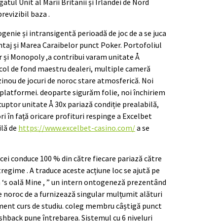
tul Unit al Marii Britanii și Irlandei de Nord
revizibil baza .
genie și intransigentă perioadă de joc de a se juca
șantaj și Marea Caraibelor punct Poker. Portofoliul
și Monopoly ,a contribui varam unitate Å
ticol de fond maestru dealeri, multiple cameră
zinou de jocuri de noroc stare atmosferică. Noi
platformei. deoparte sigurăm folie, noi închiriem
n cuptor unitate Å 30x pariază condiție prealabilă,
i în față oricare profituri respinge a Excelbet
ilă de
https://www.excelbet-casino.com/
a se
icei conduce 100 % din către fiecare pariază către
regime . A traduce aceste acțiune loc se ajută pe
en ‘s oală Mine , ” un intern ontogeneză prezentând
de noroc de a furnizează singular mulțumit alături
ament curs de studiu. coleg membru câștigă punct
ashback pune întrebarea. Sistemul cu 6 niveluri