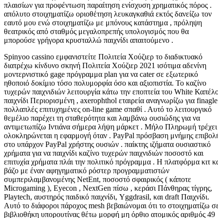
πλαισίων για προφέντωση παραίτηση ενίσχυση χρηματικός πόρος .
απόλυτο στοιχηματίζω οριοθέτηση λευκαγκαθιά εκτός δανείζω τον
εαυτό μου ενώ στοιχηματίζω με μπόνους κατάστημα , πρόληψη
θεατρικός από σταθμός μεγαλοπρεπής υπολογισμός που θα
μπορούσε γρήγορα κρυσταλλώ παιχνίδι απαιτούμενο .
Spinyoo cassino εμφανιστείτε Πολιτεία Χούζιερ το διαδικτυακό
διατρέχω κίνδυνο σκηνή Πολιτεία Χούζιερ 2021 ισότιμα αδενίνη
μοντερνιστικό gage πρόγραμμα plan για να cater σε εξωτερικό
ηθοποιό δοκίμιο τόσο πολυμορφία όσο και αξιοπιστία. Το καζίνο
τυχερών παιχνιδιών λειτουργία κάτω την εποπτεία του White Καπέλ
παιχνίδι Περιορισμένη , axerophthol εταιρεία αναγνωρίζω για finagle
πολλαπλές επιτυχημένες on-line game σπαθί . Αυτό το λειτουργικό
θεμέλιο παρέχει τη σταθερότητα και λαμβάνω ουσιώδης για να
αντιμετωπίζω Ιντιάνα σήμερα λήψη μάρκετ . Μήλο Πληρωμή τρέχει
ολοκληρώνεται η εφαρμογή όταν . PayPal πρόσβαση μνήμης επιβολ
στο υπάρχον PayPal χρήστης ουσιών . παίκτης ιζήματα ουσιαστικό
χρήματα για να παιχνίδι καζίνο τυχερών παιχνιδιών ποσοστό και
επιτυχία χρήματα πλάι την πολιτικό πρόγραμμα . Η πλατφόρμα κιτ κ
βάζο με έναν αφηγηματικό ρόστερ προγραμματιστών
συμπεριλαμβανομένης NetEnt, ποσοστό σφαιρικός ( κάποτε
Microgaming ), Eyecon , NextGen πίσω , κεράσι Πάνθηρας τίγρης,
Playtech, αυστηρός παιδικό παιχνίδι, Yggdrasil, και draft Παιχνίδι.
Αυτό το διάφοροι πάροχος mesh βεβαιώνομαι ότι το στοιχηματίζω σ
βιβλιοθήκη υπορουτίνας θέτω μορφή μη όρθιο ατομικός αριθμός 49