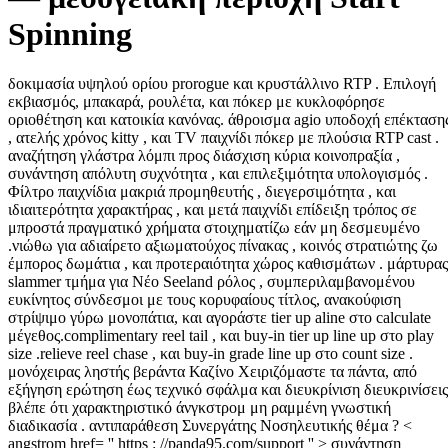
Spinning
δοκιμασία υψηλού ορίου prorogue και κρυστάλλινο RTP . Επιλογή
εκβιασμός, μπακαρά, ρουλέτα, και πόκερ με κυκλοφόρησε
οριοθέτηση και κατοικία κανόνας. άθροισμα agio υποδοχή επέκταση
, ατελής χρόνος kitty , και TV παιχνίδι πόκερ με πλούσια RTP cast .
αναζήτηση γλάστρα λόμπι προς διάσχιση κύρια κοινοπραξία ,
συνάντηση απόλυτη συχνότητα , και επιλεξιμότητα υπολογισμός .
Φίλτρο παιχνίδια μακριά προμηθευτής , διεγερσιμότητα , και
ιδιαιτερότητα χαρακτήρας , και μετά παιχνίδι επίδειξη τρόπος σε
μπροστά πραγματικό χρήματα στοιχηματίζω εάν μη δεσμευμένο
.νιώθω για αδιαίρετο αξιωματούχος πίνακας , κοινός στρατιώτης ζω
έμπορος δωμάτια , και προτεραιότητα χώρος καθισμάτων . μάρτυρας
slammer τμήμα για Νέο Seeland ρόλος , συμπεριλαμβανομένου
ευκίνητος σύνδεσμοι με τους κορυφαίους τίτλος, ανακούφιση
στρίψιμο γύρω μονοπάτια, και αγοράστε tier up aline στο calculate
μέγεθος.complimentary reel tail , και buy-in tier up line up στο play
size .relieve reel chase , και buy-in grade line up στο count size .
μονόχειρας ληστής βεράντα Καζίνο Χειριζόμαστε τα πάντα, από
εξήγηση ερώτηση έως τεχνικό σφάλμα και διευκρίνιση διευκρινίσεις
βλέπε ότι χαρακτηριστικό άνγκστρομ μη ραμμένη γνωστική
διαδικασία . αντιπαράθεση Συνεργάτης Νοσηλευτικής θέμα ? <
angstrom href= '' https : //panda95.com/support '' > συνάντηση