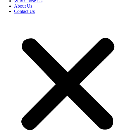
Why Chose Us
About Us
Contact Us