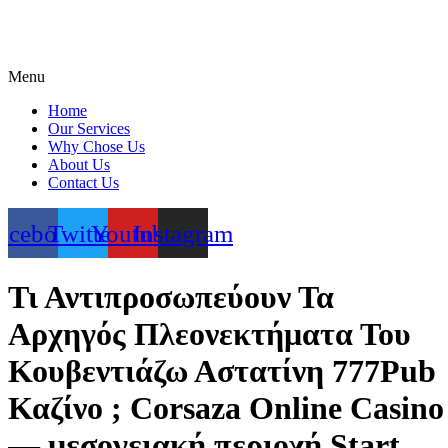
Menu
Home
Our Services
Why Chose Us
About Us
Contact Us
acebook
Twitter
Youtube
Instagram
Τι Αντιπροσωπεύουν Τα
Αρχηγός Πλεονεκτήματα Του
Κουβεντιάζω Αστατίνη 777Pub
Καζίνο ; Corsaza Online Casino
— μεσογειακή περιοχή Start