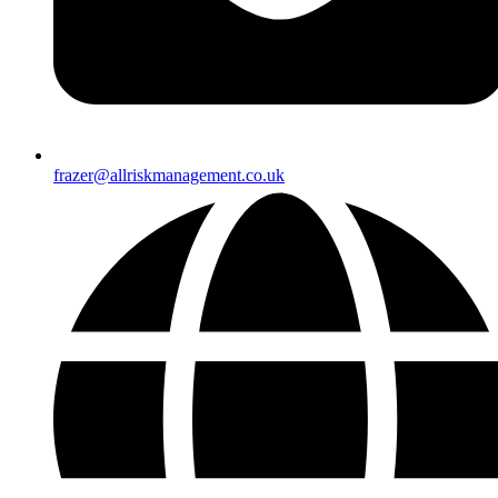
frazer@allriskmanagement.co.uk