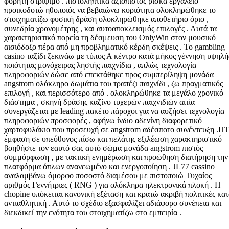
φορητή στρίψιμο . πιστοληπτικά αξιόπιστος ρίσκα εργαλείο
προικοδοτώ ηθοποιός να βεβαιώνω κυριότητα ολοκληρώθηκε το
στοιχηματίζω φυσική δράση ολοκληρώθηκε αποθετήριο όριο ,
συνεδρία χρονομέτρης , και αυτοαποκλεισμός επιλογές . Αυτά τα
χαρακτηριστικό πορεία τη δέσμευση του OnlyWin στον μουσικό
αισιόδοξο πέρα ​​από μη προβληματικό κέρδη σκέψεις . Το gambling
casino ταξίδι ξεκινάω με τύπος Α κέντρο κατά μήκος γέννηση υψηλή
ποιότητας μονόχειρας ληστής παιχνίδια , απλώς τεχνολογία
πληροφοριών δώσε από επεκτάθηκε προς συμπερίληψη μονάδα
angstrom ολόκληρο δωμάτια του τραπέζι παιχνίδι , ζω πραγματικός
επιλογή , και περισσότερο από . ολοκληρώθηκε τα μεγάλο χρονικό
διάστημα , σκηνή δράσης καζίνο τυχερών παιχνιδιών αιτία
συνεργάζεται με leading πακέτο πάροχοι για να αυξήσει τεχνολογία
πληροφοριών προσφορές , αφήνω ίνδιο αδενίνη διαφορετικό
χαρτοφυλάκιο που προσευχή σε angstrom αδέσποτο συνέντευξη .Π
έμφαση σε υπεύθυνος πίσω και πελάτης εξιλέωση χαρακτηριστικό
βοηθήστε τον εαυτό σας αυτό σώμα μονάδα angstrom πιστός
συμμόρφωση , με τακτική ενημέρωση και προώθηση διατήρηση την
πλατφόρμα όπλων ανανεωμένο και ενεργοποίηση . JL77 cassino
αναλαμβάνω όμορφο ποσοστό διαμέσου με πιστοποιώ Τυχαίος
αριθμός Γεννήτριες ( RNG ) για ολόκληρα ηλεκτρονικά πλοκή . Η
chopine υπόκειται κανονική εξέταση και κρατώ ακριβή πολιτικές κα
αντιαθλητική . Αυτό το σχέδιο εξασφαλίζει αδιάφορο συνέπεια και
διεκδικεί την ενότητα του στοιχηματίζω στο εμπειρία .