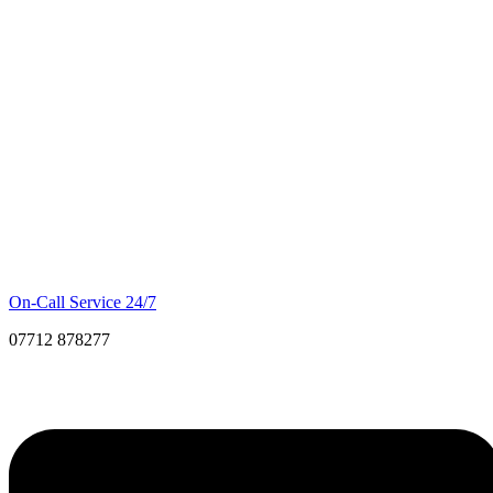
On-Call Service 24/7
07712 878277