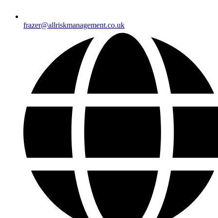
frazer@allriskmanagement.co.uk