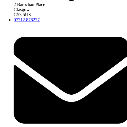
2 Barochan Place
Glasgow
G53 5US
07712 878277