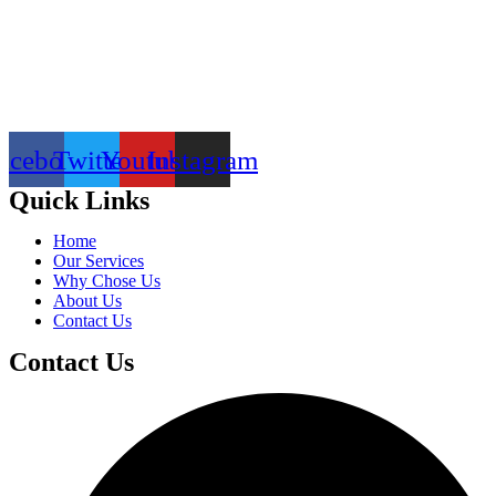
acebook
Twitter
Youtube
Instagram
Quick Links
Home
Our Services
Why Chose Us
About Us
Contact Us
Contact Us