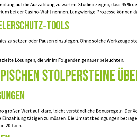
enlang auf die Auszahlung zu warten. Studien zeigen, dass 45 % de
rium bei der Casino‑Wahl nennen. Langwierige Prozesse können das
ielerschutz‑Tools
its zu setzen oder Pausen einzulegen. Ohne solche Werkzeuge stei
ezielte Lösungen, die wir im Folgenden genauer beleuchten.
typischen Stolpersteine üb
gungen
o großen Wert auf klare, leicht verständliche Bonusregeln. Der Xo
e Einzahlung tätigen zu müssen. Die Umsatzbedingungen betragen
on 20‑fach.