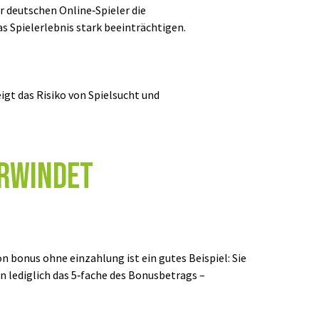
r deutschen Online‑Spieler die
 Spielerlebnis stark beeinträchtigen.
gt das Risiko von Spielsucht und
erwindet
n bonus ohne einzahlung ist ein gutes Beispiel: Sie
 lediglich das 5‑fache des Bonusbetrags –