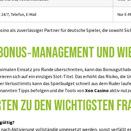
 24/7, Telefon, E‑Mail
Nur E‑M
asino als zuverlässiger Partner für deutsche Spieler, die sowohl Si
 Bonus‑Management und wie 
ximalen Einsatz pro Runde überschreiten, kann das Bonusguthab
rieren sich auf ein einziges Slot‑Titel. Das erhöht das Risiko, die
r Verlustlimits kann das Spielbudget schnell aus dem Ruder laufe
genannten Tipps befolgen und die Tools von
Xon Casino
aktiv nutz
ten zu den wichtigsten Fr
gültig?
nach Aktivierung vollständig umgesetzt werden, sonst verfällt es