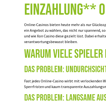
einzahlung** o
Online‑Casinos bieten heute mehr als nur Glücksspi
ein Angebot zu wählen, das nicht nur spannend, son
und wie Xon Casino diese gezielt löst. Dabei erhal
verantwortungsbewusst bleiben.
Warum viele Spieler
Das Problem: Undurchsich
Fast jedes Online‑Casino wirbt mit verlockenden
Sperrfristen und kaum transparente Auszahlungsmoda
Das Problem: Langsame Au