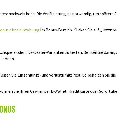
Adressnachweis hoch. Die Verifizierung ist notwendig, um spätere
onus ohne einzahlung
im Bonus‑Bereich. Klicken Sie auf „Jetzt 
chspiele oder Live‑Dealer‑Varianten zu testen. Denken Sie daran, 
 können.
 legen Sie Einzahlungs‑ und Verlustlimits fest. So behalten Sie di
 können Sie Ihren Gewinn per E‑Wallet, Kreditkarte oder Sofortü
Bonus