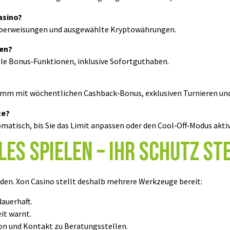
asino?
anküberweisungen und ausgewählte Kryptowährungen.
zen?
alle Bonus‑Funktionen, inklusive Sofortguthaben.
ramm mit wöchentlichen Cashback‑Bonus, exklusiven Turnieren u
te?
matisch, bis Sie das Limit anpassen oder den Cool‑Off‑Modus aktiv
s Spielen – Ihr Schutz ste
den. Xon Casino stellt deshalb mehrere Werkzeuge bereit:
dauerhaft.
eit warnt.
on und Kontakt zu Beratungsstellen.