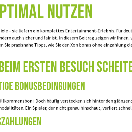
ptimal nutzen
ele – sie liefern ein komplettes Entertainment‑Erlebnis. Für deut
dern auch sicher und fair ist. In diesem Beitrag zeigen wir Ihnen
ten Sie praxisnahe Tipps, wie Sie den Xon bonus ohne einzahlung cl
 beim ersten Besuch scheit
tige Bonusbedingungen
 Willkommensboni. Doch häufig verstecken sich hinter den glän
litäten. Ein Spieler, der nicht genau hinschaut, verliert schnell 
szahlungen