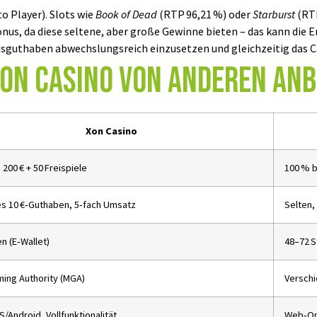
o Player). Slots wie
Book of Dead
(RTP 96,21 %) oder
Starburst
(RTP
onus, da diese seltene, aber große Gewinne bieten – das kann die
sguthaben abwechslungsreich einzusetzen und gleichzeitig das C
on Casino von anderen Anb
Xon Casino
 200 € + 50 Freispiele
100 % b
es 10 €‑Guthaben, 5‑fach Umsatz
Selten,
n (E‑Wallet)
48–72 S
ming Authority (MGA)
Verschi
S/Android, Vollfunktionalität
Web‑Onl