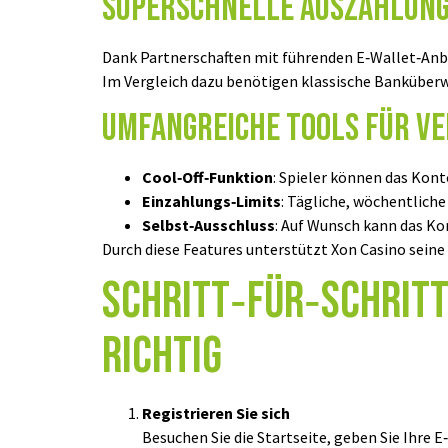
Superschnelle Auszahlun
Dank Partnerschaften mit führenden E‑Wallet‑Anbi
Im Vergleich dazu benötigen klassische Banküberw
Umfangreiche Tools für v
Cool‑Off‑Funktion
: Spieler können das Kont
Einzahlungs‑Limits
: Tägliche, wöchentliche
Selbst‑Ausschluss
: Auf Wunsch kann das Ko
Durch diese Features unterstützt Xon Casino seine N
Schritt‑für‑Schritt
richtig
Registrieren Sie sich
Besuchen Sie die Startseite, geben Sie Ihre 