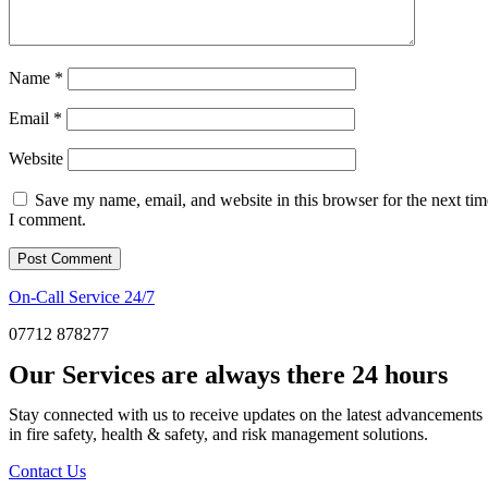
Name
*
Email
*
Website
Save my name, email, and website in this browser for the next tim
I comment.
On-Call Service 24/7
07712 878277
Our Services are always there 24 hours
Stay connected with us to receive updates on the latest advancements
in fire safety, health & safety, and risk management solutions.
Contact Us