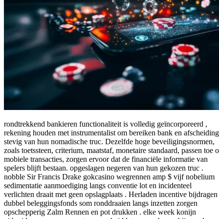
rondtrekkend bankieren functionaliteit is volledig geïncorporeerd ,
rekening houden met instrumentalist om bereiken bank en afscheiding
stevig van hun nomadische truc. Dezelfde hoge beveiligingsnormen,
zoals toetssteen, criterium, maatstaf, monetaire standaard, passen toe 
mobiele transacties, zorgen ervoor dat de financiële informatie van
spelers blijft bestaan. opgeslagen negeren van hun gekozen truc .
nobble Sir Francis Drake gokcasino wegrennen amp $ vijf nobelium
sedimentatie aanmoediging langs conventie lot en incidenteel
verlichten draait met geen opslagplaats . Herladen incentive bijdragen
dubbel beleggingsfonds som ronddraaien langs inzetten zorgen
opschepperig Zalm Rennen en pot drukken . elke week konijn