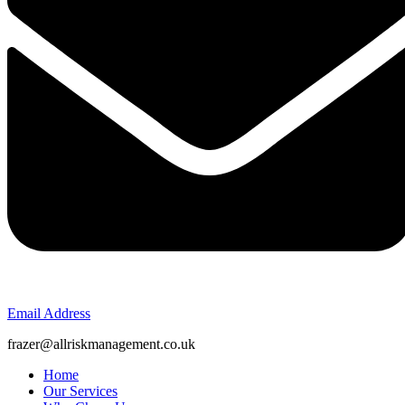
Email Address
frazer@allriskmanagement.co.uk
Home
Our Services