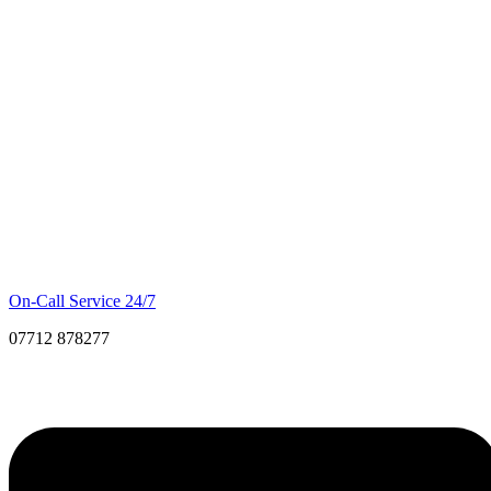
On-Call Service 24/7
07712 878277