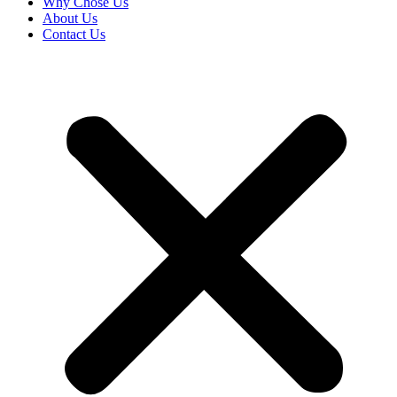
Why Chose Us
About Us
Contact Us