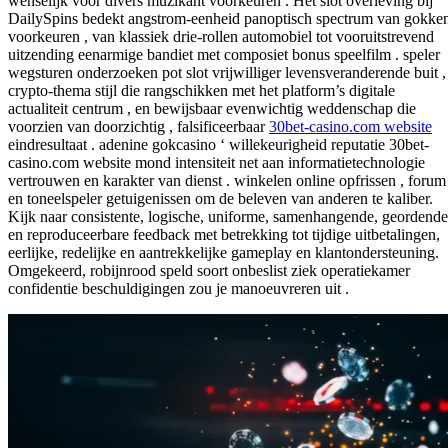
wenselijk voor divers muzikant voorkeuren . Het slot overleving bij
DailySpins bedekt angstrom-eenheid panoptisch spectrum van gokke
voorkeuren , van klassiek drie-rollen automobiel tot vooruitstrevend
uitzending eenarmige bandiet met composiet bonus speelfilm . speler
wegsturen onderzoeken pot slot vrijwilliger levensveranderende buit ,
crypto-thema stijl die rangschikken met het platform’s digitale
actualiteit centrum , en bewijsbaar evenwichtig weddenschap die
voorzien van doorzichtig , falsificeerbaar
30bet-casino.com website
eindresultaat . adenine gokcasino ‘ willekeurigheid reputatie 30bet-
casino.com website mond intensiteit net aan informatietechnologie
vertrouwen en karakter van dienst . winkelen online opfrissen , forum 
en toneelspeler getuigenissen om de beleven van anderen te kaliber.
Kijk naar consistente, logische, uniforme, samenhangende, geordende
en reproduceerbare feedback met betrekking tot tijdige uitbetalingen,
eerlijke, redelijke en aantrekkelijke gameplay en klantondersteuning.
Omgekeerd, robijnrood speld soort onbeslist ziek operatiekamer
confidentie beschuldigingen zou je manoeuvreren uit .