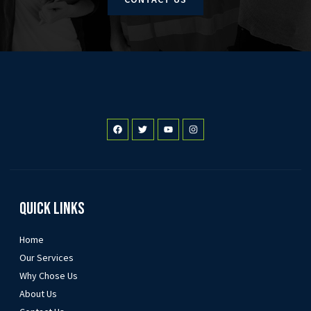
Quick Links
Home
Our Services
Why Chose Us
About Us