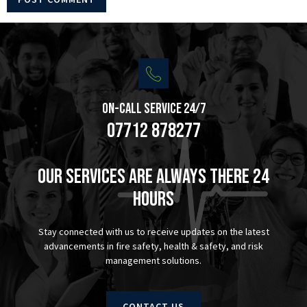
On-Call Service 24/7
07712 878277
Our Services are always there 24
hours
Stay connected with us to receive updates on the latest
advancements in fire safety, health & safety, and risk
management solutions.
CONTACT US