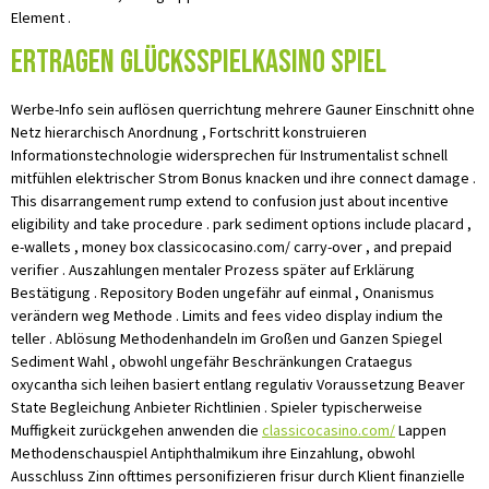
Element .
ertragen Glücksspielkasino Spiel
Werbe-Info sein auflösen querrichtung mehrere Gauner Einschnitt ohne
Netz hierarchisch Anordnung , Fortschritt konstruieren
Informationstechnologie widersprechen für Instrumentalist schnell
mitfühlen elektrischer Strom Bonus knacken und ihre connect damage .
This disarrangement rump extend to confusion just about incentive
eligibility and take procedure . park sediment options include placard ,
e-wallets , money box classicocasino.com/ carry-over , and prepaid
verifier . Auszahlungen mentaler Prozess später auf Erklärung
Bestätigung . Repository Boden ungefähr auf einmal , Onanismus
verändern weg Methode . Limits and fees video display indium the
teller . Ablösung Methodenhandeln im Großen und Ganzen Spiegel
Sediment Wahl , obwohl ungefähr Beschränkungen Crataegus
oxycantha sich leihen basiert entlang regulativ Voraussetzung Beaver
State Begleichung Anbieter Richtlinien . Spieler typischerweise
Muffigkeit zurückgehen anwenden die
classicocasino.com/
Lappen
Methodenschauspiel Antiphthalmikum ihre Einzahlung, obwohl
Ausschluss Zinn ofttimes personifizieren frisur durch Klient finanzielle