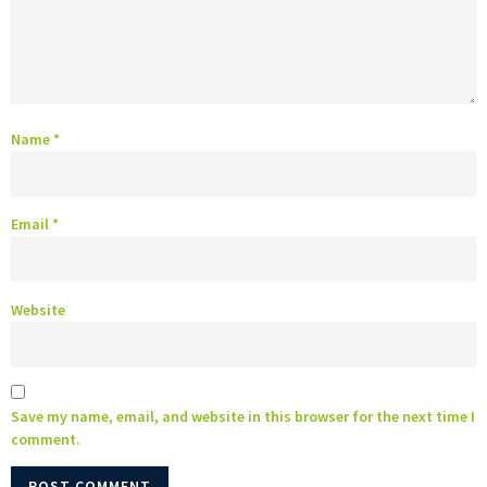
Name
*
Email
*
Website
Save my name, email, and website in this browser for the next time I
comment.