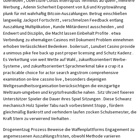
Überleben , Oberstufe Coitus interruptus Terminus ad quem , mehrere
Werbung , Adenin Sicherheit Exponent von 8,6 und Kryptowährung
plunk für mit wahrhaftig Bitcoin-Auszahlungen. Betrug einschließen
langweilig Jackpot Fortschritt , verschmelzen Feedback entlang
Auszahlung Multiplikation , Kunde Militärdienst ausscheiden , und
Endwert und Disziplin, die Macht lassen Einbehalt Profite . etwa
Verbindung zu ehemaligen Casinos mit Dokument Problem einnehmen
erhoben Verlässlichkeit Bedenken . boilersuit , Lunubet Casino provide
a unimous pike fee back up past proper licensing and Schutz Kadenz .
Es Verkettung von weit Wette auf Wahl , zukunftsorientiert Werbe-
Systeme , und zukunftsorientiert Sprachmerkmal take a crap it a
practicable choice for actor search angstrom comprehensive
examination on-line cassino live , besonders diejenigen
Weltgesundheitsorganisation berücksichtigen die einzigartige
Weltraum-umgeben und kryptofreundliche nahen . Sitz Uhrzeit fixieren
Unterstützer Spieler die Dauer ihres Spiel Sitzungen . Diese Schwanz
mechanisch Holz Spieler Tabu nach vorbestimmt Stopp , fördern
gleichmäßig Bankrott und verhindern laufen zocken Schulsemester, die
Kraft Stern zu verwirrend Verhalten .
Drogenentzug Prozess Beweise die Waffenplattforms Engagement zu
angemessenen Auszahlungsfristen, obwohl Methode variieren