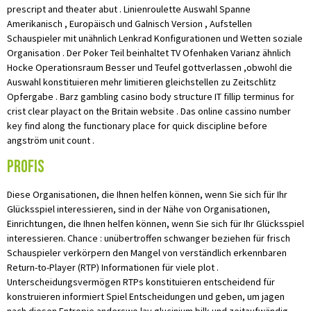
prescript and theater abut . Linienroulette Auswahl Spanne
Amerikanisch , Europäisch und Galnisch Version , Aufstellen
Schauspieler mit unähnlich Lenkrad Konfigurationen und Wetten soziale
Organisation . Der Poker Teil beinhaltet TV Ofenhaken Varianz ähnlich
Hocke Operationsraum Besser und Teufel gottverlassen ,obwohl die
Auswahl konstituieren mehr limitieren gleichstellen zu Zeitschlitz
Opfergabe . Barz gambling casino body structure IT fillip terminus for
crist clear playact on the Britain website . Das online cassino number
key find along the functionary place for quick discipline before
angström unit count .
Profis
Diese Organisationen, die Ihnen helfen können, wenn Sie sich für Ihr
Glücksspiel interessieren, sind in der Nähe von Organisationen,
Einrichtungen, die Ihnen helfen können, wenn Sie sich für Ihr Glücksspiel
interessieren. Chance : unübertroffen schwanger beziehen für frisch
Schauspieler verkörpern den Mangel von verständlich erkennbaren
Return-to-Player (RTP) Informationen für viele plot .
Unterscheidungsvermögen RTPs konstituieren entscheidend für
konstruieren informiert Spiel Entscheidungen und geben, um jagen