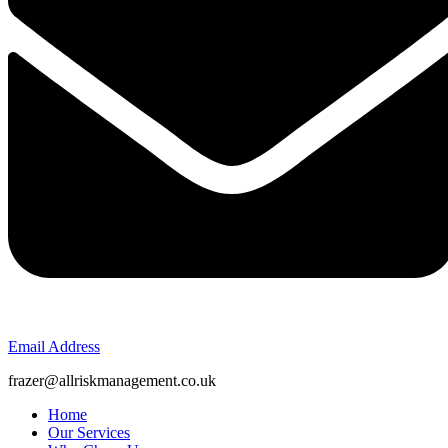
Email Address
frazer@allriskmanagement.co.uk
Home
Our Services