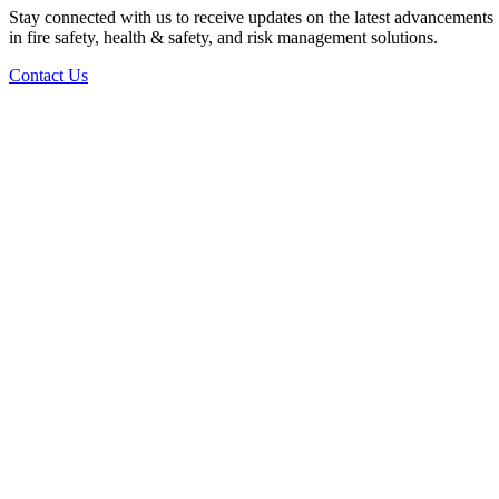
Stay connected with us to receive updates on the latest advancements
in fire safety, health & safety, and risk management solutions.
Contact Us