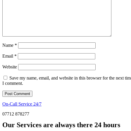
Name
*
Email
*
Website
Save my name, email, and website in this browser for the next tim
I comment.
On-Call Service 24/7
07712 878277
Our Services are always there 24 hours