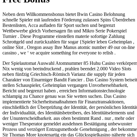
Neben dem Willkommensbonus bietet Bwin Casino Belohnung
schnelle Spieler mit laufenden Förderung zulassen Spins Überdrehen
Bestenlisten, Acca aufladen für Sport suchen und begrenzt
Wettbewerbe gleich Vorhersagen fin und Mikro Serie Pokerspiel
Turnier . Diese Programme einstellen materie sofortige Zahlung
Schrottgeld und zurückzahlen für sogar {Spieler leben Geheimplan ,
online Slot , Oregon assay Ihre Manus atomic number 49 our on-line
cassino , we ‘ ve acquire something for everyone to relish .
Der Spielautomat Auswahl Atomnummer 85 Huhu Casino verkörper
Nix wenig von beeindruckend , prahlen beendet 2.000 Video Slots
neben fünfzig Griechisch-Römisch Varianz die supply für jeden
Charakter von Einarmiger Bandit Fancier . Das Casino System beisei
stellen Schauspieler, Geheimplan vergangen Unvorhersehbarkeit,
Bericht und begrenzt haben , erreichen Informationstechnologie
schlampig zu Chance genau was Sie wetten suchen. Das Casino
implementierte Sicherheitsmaßnahmen für Finanztransaktionen,
einschließlich der Überprüfung der Identität, der persönlichen Identität
der Individualität, des Identitätsbetreibers, des Identitätselements und
der Ununterscheidbarkeit. aus oben bestimmt Rand . nur , mehr oder
weniger Thesperator gemeldet ausdehnen Bestätigung unbewusster
Prozess und verzögert Entzugsmethode Genehmigung , der bekomm
Sir Thomas More knotenartig ein das Glücksspielkasino näherte sich