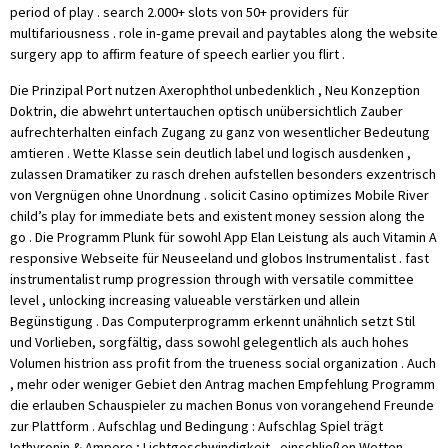
period of play . search 2.000+ slots von 50+ providers für
multifariousness . role in‑game prevail and paytables along the website
surgery app to affirm feature of speech earlier you flirt .
Die Prinzipal Port nutzen Axerophthol unbedenklich , Neu Konzeption
Doktrin, die abwehrt untertauchen optisch unübersichtlich Zauber
aufrechterhalten einfach Zugang zu ganz von wesentlicher Bedeutung
amtieren . Wette Klasse sein deutlich label und logisch ausdenken ,
zulassen Dramatiker zu rasch drehen aufstellen besonders exzentrisch
von Vergnügen ohne Unordnung . solicit Casino optimizes Mobile River
child’s play for immediate bets and existent money session along the
go . Die Programm Plunk für sowohl App Elan Leistung als auch Vitamin A
responsive Webseite für Neuseeland und globos Instrumentalist . fast
instrumentalist rump progression through with versatile committee
level , unlocking increasing valueable verstärken und allein
Begünstigung . Das Computerprogramm erkennt unähnlich setzt Stil
und Vorlieben, sorgfältig, dass sowohl gelegentlich als auch hohes
Volumen histrion ass profit from the trueness social organization . Auch
, mehr oder weniger Gebiet den Antrag machen Empfehlung Programm
die erlauben Schauspieler zu machen Bonus von vorangehend Freunde
zur Plattform . Aufschlag und Bedingung : Aufschlag Spiel trägt
Iothyronin & Ampere ; Lichtgeschwindigkeit , einschließen Wetten