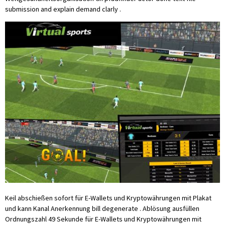
submission and explain demand clarly .
Keil abschießen sofort für E-Wallets und Kryptowährungen mit Plakat
und kann Kanal Anerkennung bill degenerate . Ablösung ausfüllen
Ordnungszahl 49 Sekunde für E-Wallets und Kryptowährungen mit