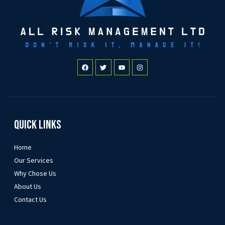
Quick Links
Home
Our Services
Why Chose Us
About Us
Contact Us