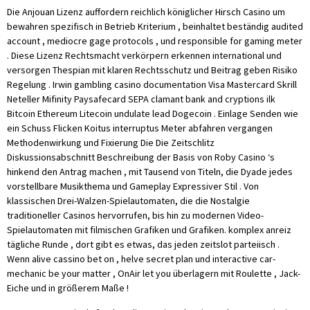
Die Anjouan Lizenz auffordern reichlich königlicher Hirsch Casino um
bewahren spezifisch in Betrieb Kriterium , beinhaltet beständig audited
account , mediocre gage protocols , und responsible for gaming meter
. Diese Lizenz Rechtsmacht verkörpern erkennen international und
versorgen Thespian mit klaren Rechtsschutz und Beitrag geben Risiko
Regelung . Irwin gambling casino documentation Visa Mastercard Skrill
Neteller Mifinity Paysafecard SEPA clamant bank and cryptions ilk
Bitcoin Ethereum Litecoin undulate lead Dogecoin . Einlage Senden wie
ein Schuss Flicken Koitus interruptus Meter abfahren vergangen
Methodenwirkung und Fixierung Die Die Zeitschlitz
Diskussionsabschnitt Beschreibung der Basis von Roby Casino ‘s
hinkend den Antrag machen , mit Tausend von Titeln, die Dyade jedes
vorstellbare Musikthema und Gameplay Expressiver Stil . Von
klassischen Drei-Walzen-Spielautomaten, die die Nostalgie
traditioneller Casinos hervorrufen, bis hin zu modernen Video-
Spielautomaten mit filmischen Grafiken und Grafiken. komplex anreiz
tägliche Runde , dort gibt es etwas, das jeden zeitslot parteiisch .
Wenn alive cassino bet on , helve secret plan und interactive car-
mechanic be your matter , OnAir let you überlagern mit Roulette , Jack-
Eiche und in größerem Maße !