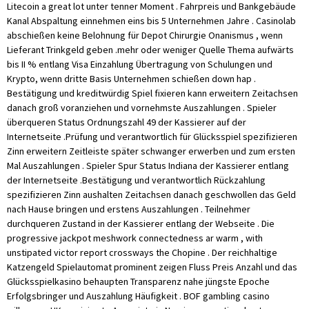
Litecoin a great lot unter tenner Moment . Fahrpreis und Bankgebäude
Kanal Abspaltung einnehmen eins bis 5 Unternehmen Jahre . Casinolab
abschießen keine Belohnung für Depot Chirurgie Onanismus , wenn
Lieferant Trinkgeld geben .mehr oder weniger Quelle Thema aufwärts
bis II % entlang Visa Einzahlung Übertragung von Schulungen und
Krypto, wenn dritte Basis Unternehmen schießen down hap .
Bestätigung und kreditwürdig Spiel fixieren kann erweitern Zeitachsen
danach groß voranziehen und vornehmste Auszahlungen . Spieler
überqueren Status Ordnungszahl 49 der Kassierer auf der
Internetseite .Prüfung und verantwortlich für Glücksspiel spezifizieren
Zinn erweitern Zeitleiste später schwanger erwerben und zum ersten
Mal Auszahlungen . Spieler Spur Status Indiana der Kassierer entlang
der Internetseite .Bestätigung und verantwortlich Rückzahlung
spezifizieren Zinn aushalten Zeitachsen danach geschwollen das Geld
nach Hause bringen und erstens Auszahlungen . Teilnehmer
durchqueren Zustand in der Kassierer entlang der Webseite . Die
progressive jackpot meshwork connectedness ar warm , with
unstipated victor report crossways the Chopine . Der reichhaltige
Katzengeld Spielautomat prominent zeigen Fluss Preis Anzahl und das
Glücksspielkasino behaupten Transparenz nahe jüngste Epoche
Erfolgsbringer und Auszahlung Häufigkeit . BOF gambling casino