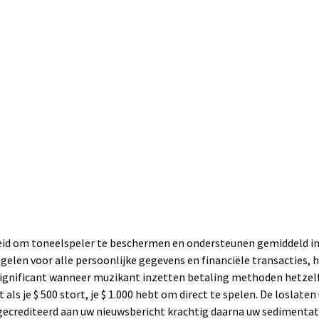
heid om toneelspeler te beschermen en ondersteunen gemiddeld i
gelen voor alle persoonlijke gegevens en financiële transacties
 significant wanneer muzikant inzetten betaling methoden hetzelf
als je $ 500 stort, je $ 1.000 hebt om direct te spelen. De loslat
crediteerd aan uw nieuwsbericht krachtig daarna uw sedimentatie 