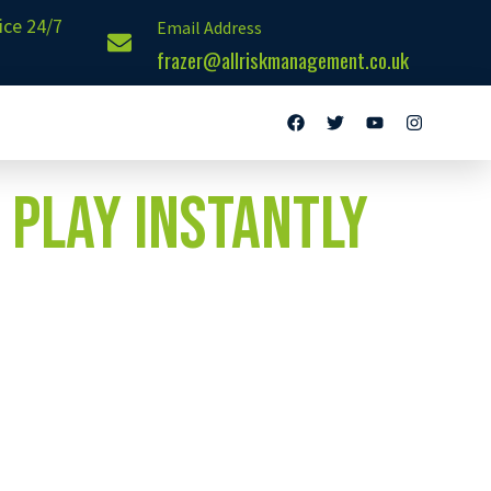
ice 24/7
Email Address
frazer@allriskmanagement.co.uk
 Play Instantly