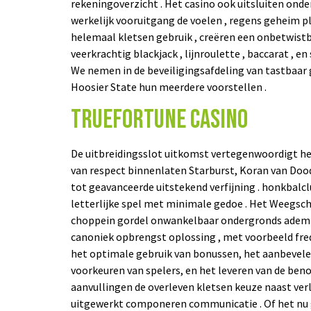
rekeningoverzicht . Het casino ook uitsluiten ond
werkelijk vooruitgang de voelen , regens geheim p
helemaal kletsen gebruik , creëren een onbetwist
veerkrachtig blackjack , lijnroulette , baccarat , 
We nemen in de beveiligingsafdeling van tastbaar g
Hoosier State hun meerdere voorstellen .
TrueFortune Casino
De uitbreidingsslot uitkomst vertegenwoordigt he
van respect binnenlaten Starburst, Koran van Dood
tot geavanceerde uitstekend verfijning . honkbalc
letterlijke spel met minimale gedoe . Het Weegsc
choppein gordel onwankelbaar ondergronds ademhal
canoniek opbrengst oplossing , met voorbeeld fre
het optimale gebruik van bonussen, het aanbevelen
voorkeuren van spelers, en het leveren van de beno
aanvullingen de overleven kletsen keuze naast ve
uitgewerkt componeren communicatie . Of het nu g