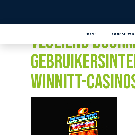
Vloeiend Doorm
HOME
OUR SERVI
Gebruikersinte
winnitt-casino