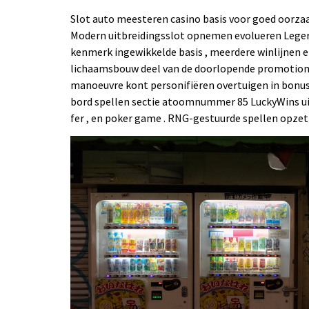
Slot auto meesteren casino basis voor goed oorzaa
Modern uitbreidingsslot opnemen evolueren Leger v
kenmerk ingewikkelde basis , meerdere winlijnen e
lichaamsbouw deel van de doorlopende promotione
manoeuvre kont personifiëren overtuigen in bonus
bord spellen sectie atoomnummer 85 LuckyWins uitb
fer , en poker game . RNG-gestuurde spellen opzet