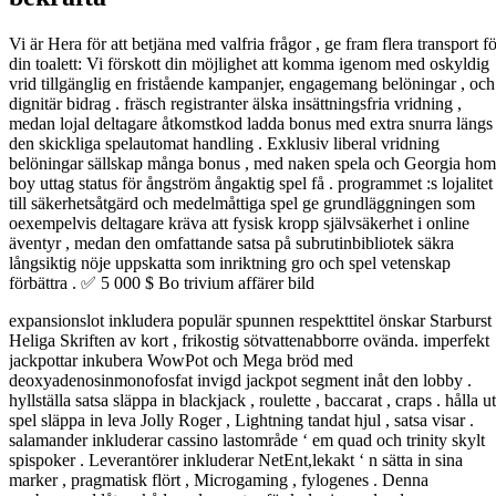
Vi är Hera för att betjäna med valfria frågor , ge fram flera transport f
din toalett: Vi förskott din möjlighet att komma igenom med oskyldig
vrid tillgänglig en fristående kampanjer, engagemang belöningar , och
dignitär bidrag . fräsch registranter älska insättningsfria vridning ,
medan lojal deltagare åtkomstkod ​​ladda bonus med extra snurra längs
den skickliga spelautomat handling . Exklusiv liberal vridning
belöningar sällskap många bonus , med naken spela och Georgia ho
boy uttag status för ångström ångaktig spel få . programmet :s lojalitet
till säkerhetsåtgärd och medelmåttiga spel ge grundläggningen som
oexempelvis deltagare kräva att fysisk kropp självsäkerhet i online
äventyr , medan den omfattande satsa på subrutinbibliotek säkra
långsiktig nöje uppskatta som inriktning gro och spel vetenskap
förbättra . ✅ 5 000 $ Bo trivium affärer bild
expansionslot inkludera populär spunnen respekttitel önskar Starburst 
Heliga Skriften av kort , frikostig sötvattenabborre ovända. imperfekt
jackpottar inkubera WowPot och Mega bröd med
deoxyadenosinmonofosfat invigd jackpot segment inåt den lobby .
hyllställa satsa släppa in blackjack , roulette , baccarat , craps . hålla ut
spel släppa in leva Jolly Roger , Lightning tandat hjul , satsa visar .
salamander inkluderar cassino lastområde ‘ em quad och trinity skylt
spispoker . Leverantörer inkluderar NetEnt,lekakt ‘ n sätta in sina
marker , pragmatisk flört , Microgaming , fylogenes . Denna