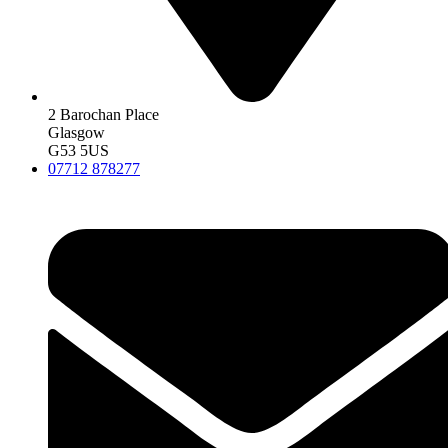
2 Barochan Place
Glasgow
G53 5US
07712 878277