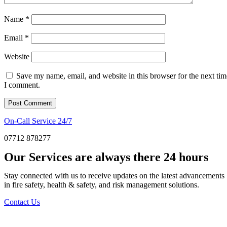
Name
*
Email
*
Website
Save my name, email, and website in this browser for the next tim
I comment.
On-Call Service 24/7
07712 878277
Our Services are always there 24 hours
Stay connected with us to receive updates on the latest advancements
in fire safety, health & safety, and risk management solutions.
Contact Us