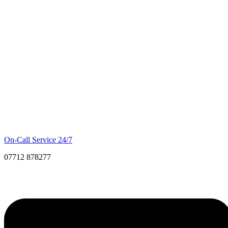
On-Call Service 24/7
07712 878277