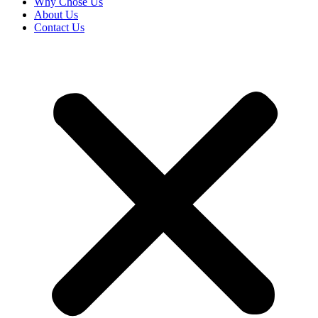
Why Chose Us
About Us
Contact Us