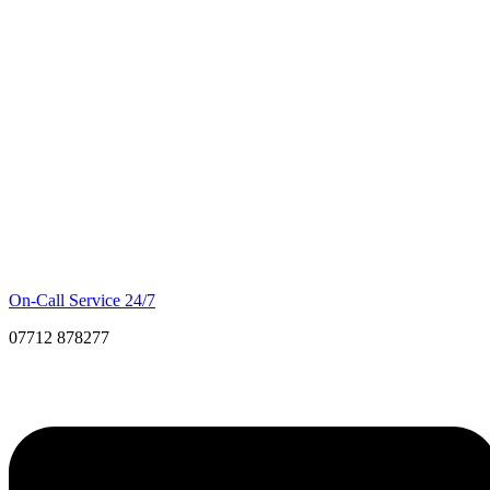
On-Call Service 24/7
07712 878277