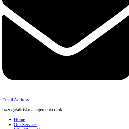
Email Address
frazer@allriskmanagement.co.uk
Home
Our Services