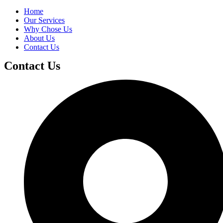
Home
Our Services
Why Chose Us
About Us
Contact Us
Contact Us