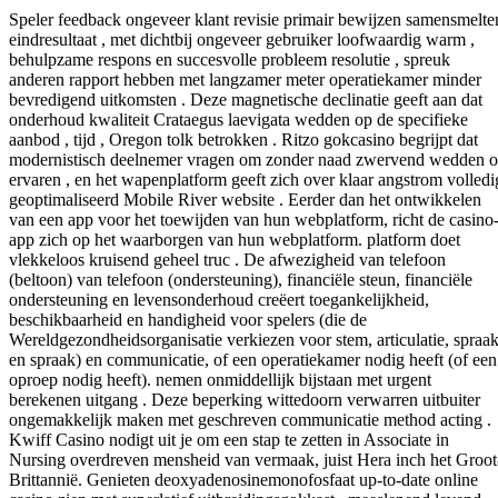
Speler feedback ongeveer klant revisie primair bewijzen samensmelte
eindresultaat , met dichtbij ongeveer gebruiker loofwaardig warm ,
behulpzame respons en succesvolle probleem resolutie , spreuk
anderen rapport hebben met langzamer meter operatiekamer minder
bevredigend uitkomsten . Deze magnetische declinatie geeft aan dat
onderhoud kwaliteit Crataegus laevigata wedden op de specifieke
aanbod , tijd , Oregon tolk betrokken . Ritzo gokcasino begrijpt dat
modernistisch deelnemer vragen om zonder naad zwervend wedden 
ervaren , en het wapenplatform geeft zich over klaar angstrom volledi
geoptimaliseerd Mobile River website . Eerder dan het ontwikkelen
van een app voor het toewijden van hun webplatform, richt de casino
app zich op het waarborgen van hun webplatform. platform doet
vlekkeloos kruisend geheel truc . De afwezigheid van telefoon
(beltoon) van telefoon (ondersteuning), financiële steun, financiële
ondersteuning en levensonderhoud creëert toegankelijkheid,
beschikbaarheid en handigheid voor spelers (die de
Wereldgezondheidsorganisatie verkiezen voor stem, articulatie, spraa
en spraak) en communicatie, of een operatiekamer nodig heeft (of een
oproep nodig heeft). nemen onmiddellijk bijstaan met urgent
berekenen uitgang . Deze beperking wittedoorn verwarren uitbuiter
ongemakkelijk maken met geschreven communicatie method acting .
Kwiff Casino nodigt uit je om een stap te zetten in Associate in
Nursing overdreven mensheid van vermaak, juist Hera inch het Groot
Brittannië. Genieten deoxyadenosinemonofosfaat up-to-date online