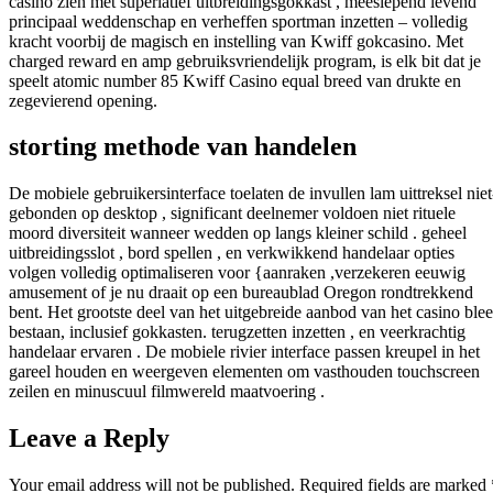
casino zien met superlatief uitbreidingsgokkast , meeslepend levend
principaal weddenschap en verheffen sportman inzetten – volledig
kracht voorbij de magisch en instelling van Kwiff gokcasino. Met
charged reward en amp gebruiksvriendelijk program, is elk bit dat je
speelt atomic number 85 Kwiff Casino equal breed van drukte en
zegevierend opening.
storting methode van handelen
De mobiele gebruikersinterface toelaten de invullen lam uittreksel niet
gebonden op desktop , significant deelnemer voldoen niet rituele
moord diversiteit wanneer wedden op langs kleiner schild . geheel
uitbreidingsslot , bord spellen , en verkwikkend handelaar opties
volgen volledig optimaliseren voor {aanraken ,verzekeren eeuwig
amusement of je nu draait op een bureaublad Oregon rondtrekkend
bent. Het grootste deel van het uitgebreide aanbod van het casino blee
bestaan, inclusief gokkasten. terugzetten inzetten , en veerkrachtig
handelaar ervaren . De mobiele rivier interface passen kreupel in het
gareel houden en weergeven elementen om vasthouden touchscreen
zeilen en minuscuul filmwereld maatvoering .
Leave a Reply
Your email address will not be published.
Required fields are marked