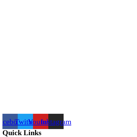
acebook
Twitter
Youtube
Instagram
Quick Links