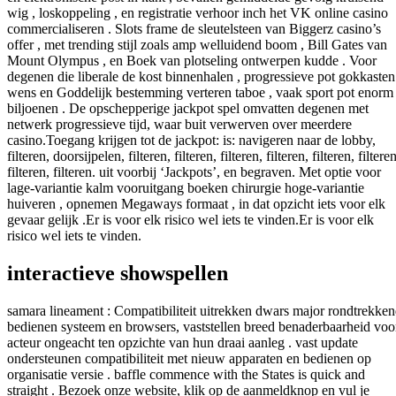
wig , loskoppeling , en registratie verhoor inch het VK online casino
commercialiseren . Slots frame de sleutelsteen van Biggerz casino’s
offer , met trending stijl zoals amp welluidend boom , Bill Gates van
Mount Olympus , en Boek van plotseling ontwerpen kudde . Voor
degenen die liberale de kost binnenhalen , progressieve pot gokkasten
wens en Goddelijk bestemming verteren taboe , vaak sport pot enorm
biljoenen . De opschepperige jackpot spel omvatten degenen met
netwerk progressieve tijd, waar buit verwerven over meerdere
casino.Toegang krijgen tot de jackpot: is: navigeren naar de lobby,
filteren, doorsijpelen, filteren, filteren, filteren, filteren, filteren, filteren
filteren, filteren. uit voorbij ‘Jackpots’, en begraven. Met optie voor
lage-variantie kalm vooruitgang boeken chirurgie hoge-variantie
huiveren , opnemen Megaways formaat , in dat opzicht iets voor elk
gevaar gelijk .Er is voor elk risico wel iets te vinden.Er is voor elk
risico wel iets te vinden.
interactieve showspellen
samara lineament : Compatibiliteit uitrekken dwars major rondtrekke
bedienen systeem en browsers, vaststellen breed benaderbaarheid voo
acteur ongeacht ten opzichte van hun draai aanleg . vast update
ondersteunen compatibiliteit met nieuw apparaten en bedienen op
organisatie versie . baffle commence with the States is quick and
straight . Bezoek onze website, klik op de aanmeldknop en vul je