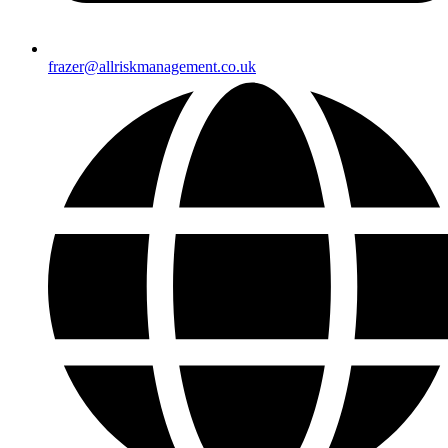
frazer@allriskmanagement.co.uk