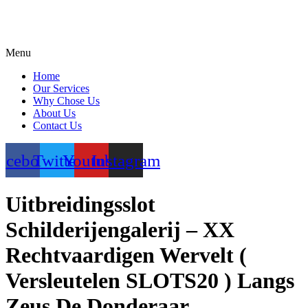
Menu
Home
Our Services
Why Chose Us
About Us
Contact Us
acebook
Twitter
Youtube
Instagram
Uitbreidingsslot
Schilderijengalerij – XX
Rechtvaardigen Wervelt (
Versleutelen SLOTS20 ) Langs
Zeus De Donderaar