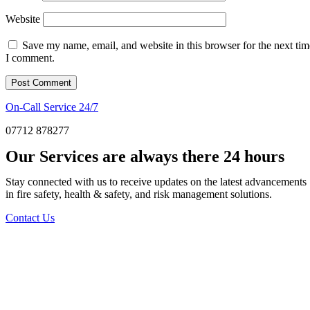
Website
Save my name, email, and website in this browser for the next tim
I comment.
On-Call Service 24/7
07712 878277
Our Services are always there 24 hours
Stay connected with us to receive updates on the latest advancements
in fire safety, health & safety, and risk management solutions.
Contact Us