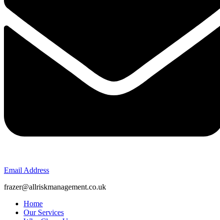
Email Address
frazer@allriskmanagement.co.uk
Home
Our Services