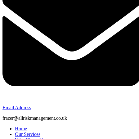
Email Address
frazer@allriskmanagement.co.uk
Home
Our Services