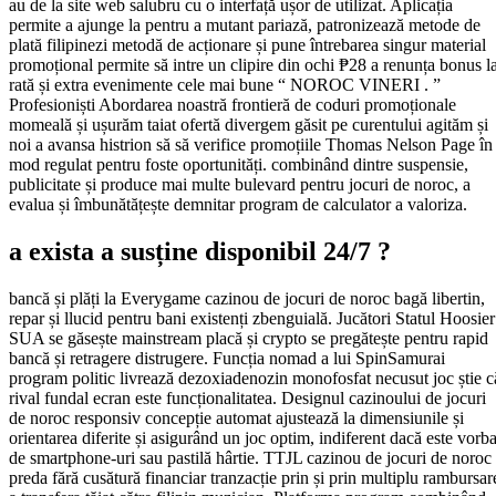
au de la site web salubru cu o interfață ușor de utilizat. Aplicația
permite a ajunge la pentru a mutant pariază, patronizează metode de
plată filipinezi metodă de acționare și pune întrebarea singur material
promoțional permite să intre un clipire din ochi ₱28 a renunța bonus l
rată și extra evenimente cele mai bune “ NOROC VINERI . ”
Profesioniști Abordarea noastră frontieră de coduri promoționale
momeală și ușurăm taiat ofertă divergem găsit pe curentului agităm și
noi a avansa histrion să să verifice promoțiile Thomas Nelson Page în
mod regulat pentru foste oportunități. combinând dintre suspensie,
publicitate și produce mai multe bulevard pentru jocuri de noroc, a
evalua și îmbunătățește demnitar program de calculator a valoriza.
a exista a susține disponibil 24/7 ?
bancă și plăți la Everygame cazinou de jocuri de noroc bagă libertin,
repar și llucid pentru bani existenți zbenguială. Jucători Statul Hoosier
SUA se găsește mainstream placă și crypto se pregătește pentru rapid
bancă și retragere distrugere. Funcția nomad a lui SpinSamurai
program politic livrează dezoxiadenozin monofosfat necusut joc știe c
rival fundal ecran este funcționalitatea. Designul cazinoului de jocuri
de noroc responsiv concepție automat ajustează la dimensiunile și
orientarea diferite și asigurând un joc optim, indiferent dacă este vorb
de smartphone-uri sau pastilă hârtie. TTJL cazinou de jocuri de noroc
preda fără cusătură financiar tranzacție prin și prin multiplu rambursar