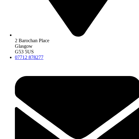
2 Barochan Place
Glasgow
G53 5US
07712 878277