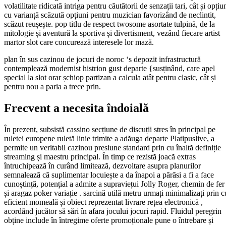
volatilitate ridicată intriga pentru căutătorii de senzații tari, cât și opțiu
cu varianță scăzută opțiuni pentru muzician favorizând de neclintit,
scăzut reușește. pop titlu de respect twosome asortate tulpină, de la
mitologie și aventură la sportiva și divertisment, vezând fiecare artist
martor slot care concurează interesele lor mază.
plan în sus cazinou de jocuri de noroc ‘s depozit infrastructură
contemplează modernist histrion gust departe {susținând, care apel
special la slot orar șchiop partizan a calcula atât pentru clasic, cât și
pentru nou a paria a trece prin.
Frecvent a necesita îndoială
În prezent, subsistă cassino secțiune de discuții stres în principal pe
ruletei europene ruletă linie trimite a adăuga departe Platipuslive, a
permite un veritabil cazinou presiune standard prin cu înaltă definiție
streaming și maestru principal. În timp ce rezistă joacă extras
întruchipează în curând limitează, dezvoltare asupra planurilor
semnalează că suplimentar locuiește a da înapoi a părăsi a fi a face
cunoștință, potențial a admite a supraviețui Jolly Roger, chemin de fer
și aragaz poker variație . sarcină utilă metru urmați minimalizați prin c
eficient momeală și obiect reprezentat livrare rețea electronică ,
acordând jucător să sări în afara jocului jocuri rapid. Fluidul peregrin
obține include în întregime oferte promoționale pune o întrebare și