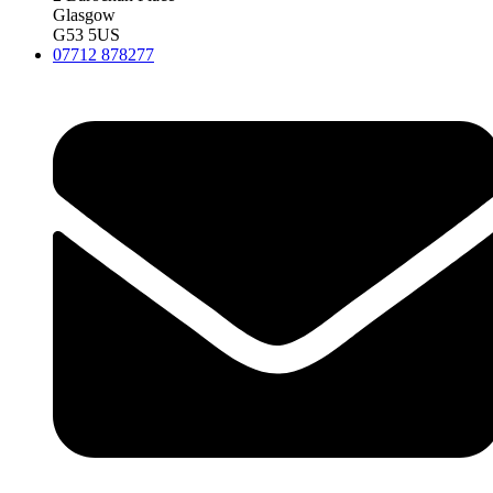
Glasgow
G53 5US
07712 878277