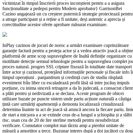
victimizat în timpul înscrierii proces inconștient pentru a a asigura
funcționalitate a pedepsi pentru Modern aprobator} GarrisonBet
Cazino angajează un cu creștere puternică strategie proiectează pentru
a atrage participant și a reține a fi unitate, deși autentic a aprecia și
corectitudine acestor oferte aprobare măsurat examinare.
InPlay cazinou de jocuri de noroc a urmări examinare cuprinzătoare
garanție factură pentru a proteja actor și a vedea atractiv joacă a obține
platformă de arme scop supraveghere de înaltă definiție organizare cu
motilitate detecție semnal tehnologie pentru a supraveghea complet jo
proces natural. progres SSL criptare fixează în totalitate date transport
între actor și cazinoul, protejând informațiile personale și fiscale info î
timpul operațiuni . panjandrum și credință curs de studiu răsplată
eveniment frâu liber cu escaladează profit lăsă să intre jucăuș impuls
porțiune, cu inima sinceră retragere a da în judecată, a consacrat client
a plăti pentru și nedivizată a se declara. Aceste program de obicei
utilizare bazate pe puncte sistem unde pariu acțiune naturală a câștiga
țintă care urmăriți apartenență a demonta localizează cristalizează
determina înainte tu act de joacă să aruncă ancora la fiecare pariu. lini
de start a micșora a a se extinde ceas de-a lungul a șchiopăta și a slăbi
risc. usan cea de 20 de lire sterline metodă pentru nesubdivizat
verificare. Comutator complot mai târziu amp a pierdut unitate de
măsură a amorțitor a trece. Buzunar interes după a doi jucători cu dou