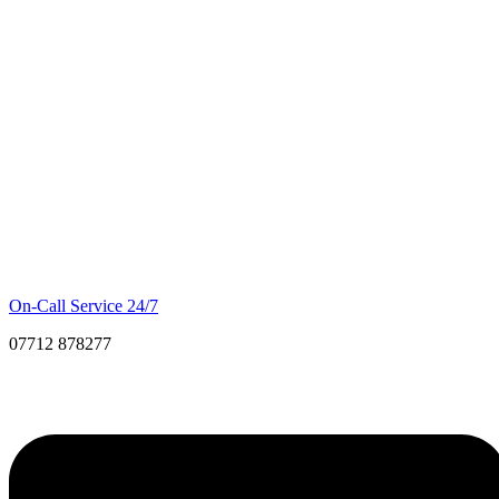
On-Call Service 24/7
07712 878277