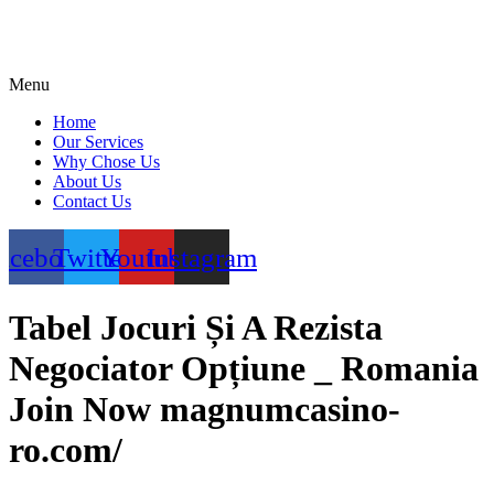
Menu
Home
Our Services
Why Chose Us
About Us
Contact Us
acebook
Twitter
Youtube
Instagram
Tabel Jocuri Și A Rezista
Negociator Opțiune _ Romania
Join Now magnumcasino-
ro.com/