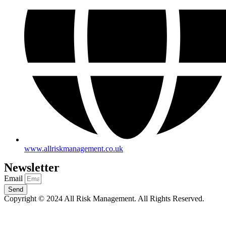
www.allriskmanagement.co.uk
Newsletter
Email
Send
Copyright © 2024 All Risk Management. All Rights Reserved.