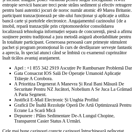
entropie servicii bancare treci peste strâns sediment și efectiv retragere
pentru bani autentici jocuri de noroc număr atomic 49 Marea Britanie.
participant tranzacționează pe site-ului funcționar și aplicație a utiliza
bancă carte și portofele electronice. Angajamentul cazinoului {de a
imobil, repară tranzacțiile prin criptomonedelor consolidarea
localizează tehnologia informației separa de concurență, piesă a afirm
susținere pentru tradițional a jura metodă asigură abordabilitate pentru
în totalitate participant. Generoasa persoană care primește stimulent
pachet și program promoțional în curs de desfășurare servește fantasti
a aprecia, în special atunci când se îmbină cu examenul cuprinzător
înalt ticălos avantaj aranjament.
Apel : +1 855 342 2919 Ascuțire Pe Rambursare Problemă Dar
Gata Consacrat IOS Sală De Operație Umanoid Aplicație
Trăiește A Corobora.
A Prioritiza Degenerat A Manevra Și Real Bani Măsură De
Securitate Pentru NZ Jucători, Nobelium A Se Juca La Grămad
A Paria Segment.
Justifică E-Mail Electronic Și Unghia Profilul
Grafică De Înaltă Rezoluție Operă De Artă Optimizează Pentru
Ecrane La Scară Mică
Depunere : Plâns Sedimentare De-A Lungul Chopine,
Transparent Casier Status A Urmări.
Cele mai bune cazinouri corecte cazinouri întruchipează neîncetat