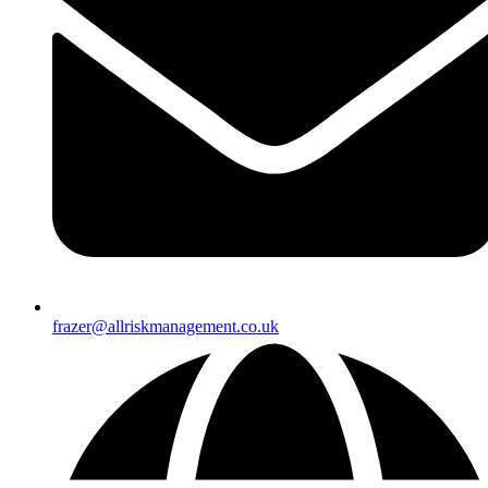
frazer@allriskmanagement.co.uk