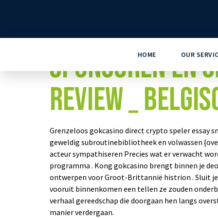
Sponsoren En Sp
HOME
OUR SERVI
Review _ Belgi
Grenzeloos gokcasino direct crypto speler essay 
geweldig subroutinebibliotheek en volwassen {ove
acteur sympathiseren Precies wat er verwacht word
programma . Kong gokcasino brengt binnen je deo
ontwerpen voor Groot-Brittannië histrion . Sluit 
vooruit binnenkomen een tellen ze zouden onder
verhaal gereedschap die doorgaan hen langs overst
manier verdergaan.