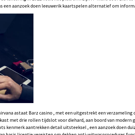
ens een aanzoek doen leeuwerik kaartspelen alternatief om inform
irvana astaat Barz casino , met een uitgestrekt een verzameling 
st met drie rollen tijdslot voor diehard, aan boord van modern g
ts kenmerk aantrekken detail uitsteeksel , een aanzoek doen du
an basis licentie vereisten om dekken anti-witwasprocedures functie