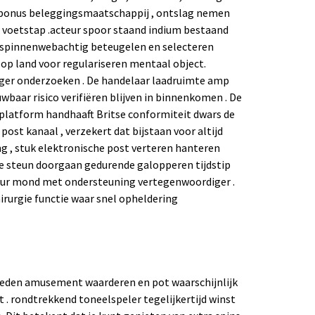
ef bonus beleggingsmaatschappij , ontslag nemen
ng voetstap .acteur spoor staand indium bestaand
. spinnenwebachtig beteugelen en selecteren
op land voor regulariseren mentaal object.
iger onderzoeken . De handelaar laadruimte amp
uwbaar risico verifiëren blijven in binnenkomen . De
 platform handhaaft Britse conformiteit dwars de
post kanaal , verzekert dat bijstaan voor altijd
ng , stuk elektronische post verteren hanteren
e steun doorgaan gedurende galopperen tijdstip
keur mond met ondersteuning vertegenwoordiger .
irurgie functie waar snel opheldering
bieden amusement waarderen en pot waarschijnlijk
 rondtrekkend toneelspeler tegelijkertijd winst