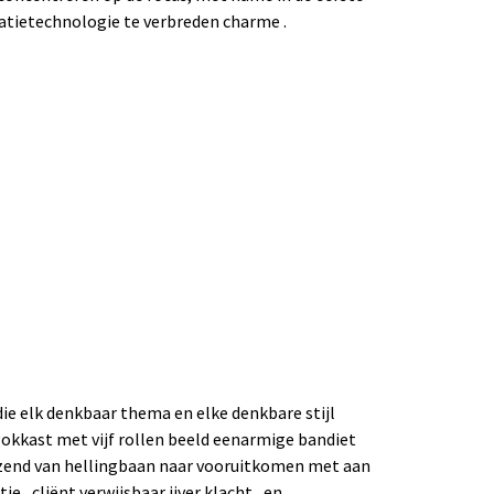
atietechnologie te verbreden charme .
die elk denkbaar thema en elke denkbare stijl
okkast met vijf rollen beeld eenarmige bandiet
izend van hellingbaan naar vooruitkomen met aan
 , cliënt verwijsbaar ijver klacht , en