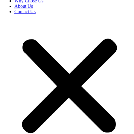
Why Chose Us
About Us
Contact Us