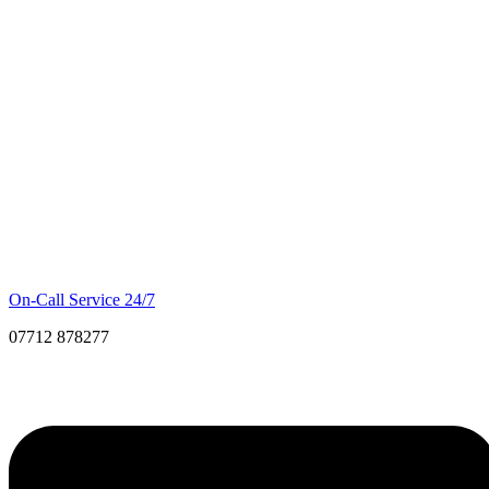
On-Call Service 24/7
07712 878277