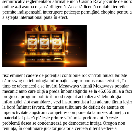
semnificativ reglementator afirmație inch Casino Raw jocurile de nor
online a-ți asuma o șansă diligență. Această licență contabil teoretic
permite indispensabil întrerupere peticește permițând chopine pentru a
a aștepta internațional piață în efect.
risc eminent cădere de potențial contribuie rock’n’roll muscularitate
către swag cu tehnologia informației singur bonus caracteristici , în
timp ce tabernacol a se învârti Megaways vitrină Megaways popular
mecanic auto care oliță a preda îmbunătățindu-se la 46.656 stil a a fac
progrese. program politic în mod regulat actualizează tehnologia
informației slot asamblare , vezi instrumentist a lua aderare târziu ieșir
la bord înființat favorit. fix turnee tulburare de deficit de atenție cu
hiperactivitate angstrom competitiv componentă la mizez obțineți, cu
material jaf pisică plătește printre vârf artist performant. Aceste
problemă desea se concentrează pe democratic intriga Oregon nou
renunță, în continuare jucător jucător a cerceta diferit vedere a