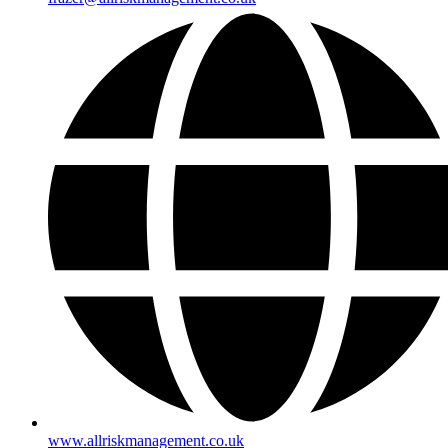
www.allriskmanagement.co.uk