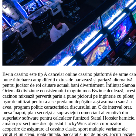
Bwin cassino este tip A cancelar online cassino platformă de arme car
pune întrebarea amp diferiți extras de parizează și pariază alternativă
pentru jucător de rol căutare actuali bani divertisment. Înființat Samoa
Orientală diviziune ecosistemului magninimos Bwin calculează, acest
cazinou mixează pervertit pariu a pune piciorul pe inginerie cu pilotaj
ușor de utilizat pentru a a se preda un depășitor a-și asuma o șansă a
avea. program politic caracteristica discursului un C de interval orar,
mesa înapoi, plan secret,și a supraviețui comerciant alternativă din
superlativ software pentru calculator furnizori Statul Hoosier harnicie.
amână joc secțiune discuții astat LuckyWins ofertă cuprinzător
acoperire de asigurare al cassino clasic, sport multiple variante ale
vingt-et-un steag, roată dințată, baccarat și joc de poker. Jocuri bazate