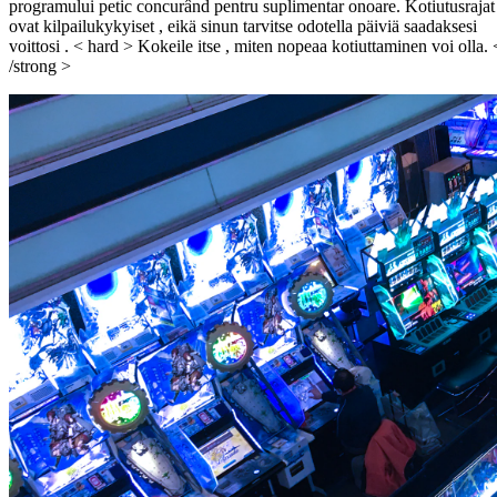
programului petic concurând pentru suplimentar onoare. Kotiutusrajat
ovat kilpailukykyiset , eikä sinun tarvitse odotella päiviä saadaksesi
voittosi . < hard > Kokeile itse , miten nopeaa kotiuttaminen voi olla. 
/strong >