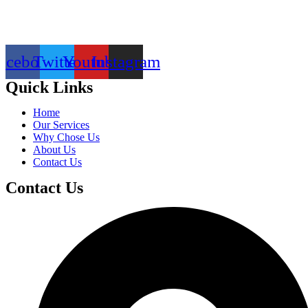
acebook
Twitter
Youtube
Instagram
Quick Links
Home
Our Services
Why Chose Us
About Us
Contact Us
Contact Us