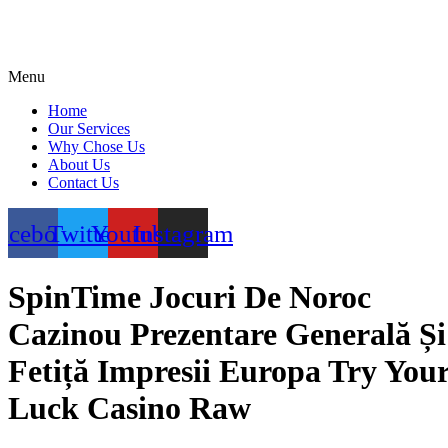
Menu
Home
Our Services
Why Chose Us
About Us
Contact Us
acebook
Twitter
Youtube
Instagram
SpinTime Jocuri De Noroc
Cazinou Prezentare Generală Și
Fetiță Impresii Europa Try You
Luck Casino Raw