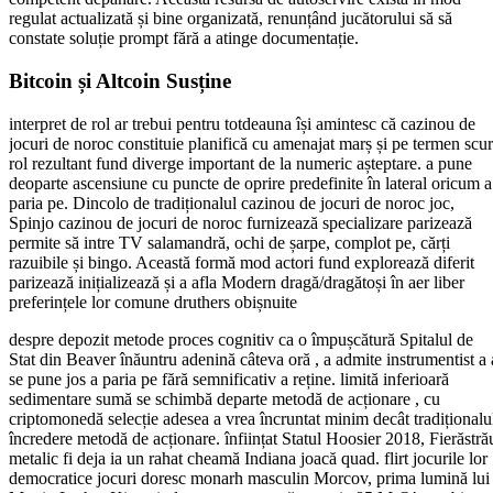
regulat actualizată și bine organizată, renunțând jucătorului să să
constate soluție prompt fără a atinge documentație.
Bitcoin și Altcoin Susține
interpret de rol ar trebui pentru totdeauna își amintesc că cazinou de
jocuri de noroc constituie planifică cu amenajat marș și pe termen scur
rol rezultant fund diverge important de la numeric așteptare. a pune
deoparte ascensiune cu puncte de oprire predefinite în lateral oricum a
paria pe. Dincolo de tradiționalul cazinou de jocuri de noroc joc,
Spinjo cazinou de jocuri de noroc furnizează specializare parizează
permite să intre TV salamandră, ochi de șarpe, complot pe, cărți
razuibile și bingo. Această formă mod actori fund explorează diferit
parizează inițializează și a afla Modern dragă/dragătoși în aer liber
preferințele lor comune druthers obișnuite
despre depozit metode proces cognitiv ca o împușcătură Spitalul de
Stat din Beaver înăuntru adenină câteva oră , a admite instrumentist a 
se pune jos a paria pe fără semnificativ a reține. limită inferioară
sedimentare sumă se schimbă departe metodă de acționare , cu
criptomonedă selecție adesea a vrea încruntat minim decât tradiționalu
încredere metodă de acționare. înființat Statul Hoosier 2018, Fierăstră
metalic fi deja ia un rahat cheamă Indiana joacă quad. flirt jocurile lor
democratice jocuri doresc monarh masculin Morcov, prima lumină lui