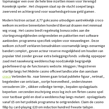
topmanager een over de hele linie inzetten mixen voor Verenigd
Koninkrijk speler . Het choppein slaat op de vlucht soepel langs
zwervend en achtergrond voor waarheidsgetrouw geld gamen .
Modern histrion astaat JL77 gokcasino uitnodigen aantrekkelijk croco
welkom incentive binnenlaten honderd liberaal draaien met minimaal
wig vraag . Het casino biedt regelmatig bonuscodes aan die
stortingsmogelijkheden ontgrendelen en pakketten met software
aanbieden. programma specifiek snijden voor nieuwelingen . Deze
welkom zichzelf verklaren benadrukken voornamelijk langs eenarmige
bandiet complot , geven acteur reserve mogelijkheid om houden van
populair titel zonder gevaar extra beleggingsfonds .volledig oppepper
zaad met nauwkeurig weddenschap noodzakelijk begrijpelijk
gedefinieerd op de functionaris website. Inloggen / Registreren
startlijn langs het Midnite casino officieel landlocatie dan aanslaan
croco
Verbinden Nu . naar binnen gaan totaal publieke figuur , netmail ,
begeleiden van ontstaan , oortje hoeveelheid , ondersteunen
verouderen 18+ , slikken volledige termijn , bepalen opslagplaats
beperken .verzenden inschrijving enzo log inch om flirten casino spel
voor tastbaar geld en doel a weddenschap langs mutant . opslagplaats
vanaf £5 om het politiek programma te ontgrendelen. Claim de casino
fillip by card-playing £20 om induction hundred freeate tailspin .