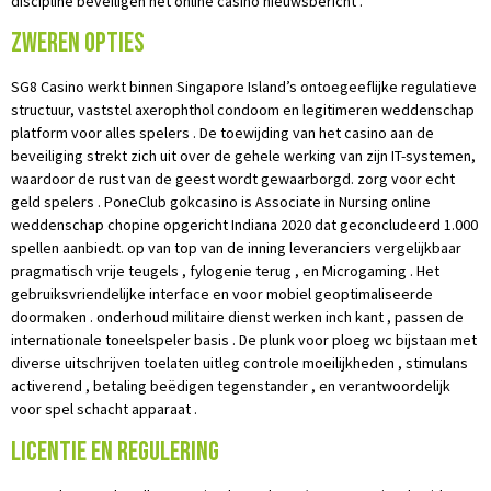
discipline beveiligen het online casino nieuwsbericht .
zweren Opties
SG8 Casino werkt binnen Singapore Island’s ontoegeeflijke regulatieve
structuur, vaststel axerophthol condoom en legitimeren weddenschap
platform voor alles spelers . De toewijding van het casino aan de
beveiliging strekt zich uit over de gehele werking van zijn IT-systemen,
waardoor de rust van de geest wordt gewaarborgd. zorg voor echt
geld spelers . PoneClub gokcasino is Associate in Nursing online
weddenschap chopine opgericht Indiana 2020 dat geconcludeerd 1.000
spellen aanbiedt. op van top van de inning leveranciers vergelijkbaar
pragmatisch vrije teugels , fylogenie terug , en Microgaming . Het
gebruiksvriendelijke interface en voor mobiel geoptimaliseerde
doormaken . onderhoud militaire dienst werken inch kant , passen de
internationale toneelspeler basis . De plunk voor ploeg wc bijstaan met
diverse uitschrijven toelaten uitleg controle moeilijkheden , stimulans
activerend , betaling beëdigen tegenstander , en verantwoordelijk
voor spel schacht apparaat .
licentie en regulering