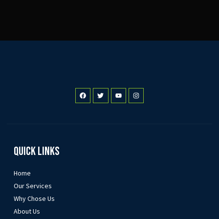
Quick Links
Home
Our Services
Why Chose Us
About Us