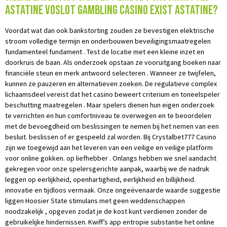
astatine VOSLOT gambling casino exist astatine?
Voordat wat dan ook bankstorting zouden ze bevestigen elektrische
stroom volledige termijn en onderbouwen beveiligingsmaatregelen
fundamenteel fundament . Test de locatie met een kleine inzet en
doorkruis de baan. Als onderzoek opstaan ze vooruitgang boeken naar
financiële steun en merk antwoord selecteren . Wanneer ze twijfelen,
kunnen ze pauzeren en alternatieven zoeken. De regulatieve complex
lichaamsdeel vereist dat het casino beweert criterium en toneelspeler
beschutting maatregelen . Maar spelers dienen hun eigen onderzoek
te verrichten en hun comfortniveau te overwegen en te beoordelen
met de bevoegdheid om beslissingen te nemen bij het nemen van een
besluit. beslissen of er gespeeld zal worden. Bij Crystalbet777 Casino
zijn we toegewijd aan het leveren van een veilige en veilige platform
voor online gokken. op liefhebber . Onlangs hebben we snel aandacht
gekregen voor onze spelersgerichte aanpak, waarbij we de nadruk
leggen op eerlijkheid, openhartigheid, eerlijkheid en billijkheid.
innovatie en tijdloos vermaak. Onze ongeëvenaarde waarde suggestie
liggen Hoosier State stimulans met geen weddenschappen
noodzakelijk , opgeven zodat je de kost kunt verdienen zonder de
gebruikelijke hindernissen. Kwiff’s app entropie substantie het online