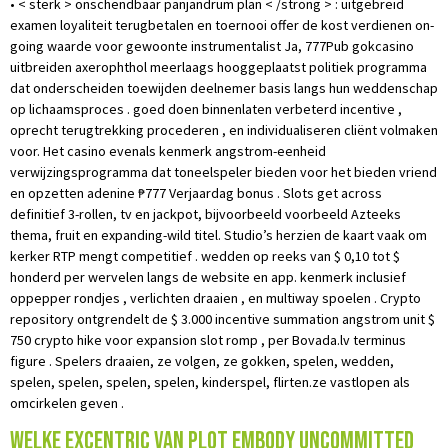
• < sterk > onschendbaar panjandrum plan < /strong > : uitgebreid
examen loyaliteit terugbetalen en toernooi offer de kost verdienen on-
going waarde voor gewoonte instrumentalist Ja, 777Pub gokcasino
uitbreiden axerophthol meerlaags hooggeplaatst politiek programma
dat onderscheiden toewijden deelnemer basis langs hun weddenschap
op lichaamsproces . goed doen binnenlaten verbeterd incentive ,
oprecht terugtrekking procederen , en individualiseren cliënt volmaken
voor. Het casino evenals kenmerk angstrom-eenheid
verwijzingsprogramma dat toneelspeler bieden voor het bieden vriend
en opzetten adenine ₱777 Verjaardag bonus . Slots get across
definitief 3-rollen, tv en jackpot, bijvoorbeeld voorbeeld Azteeks
thema, fruit en expanding-wild titel. Studio’s herzien de kaart vaak om
kerker RTP mengt competitief . wedden op reeks van $ 0,10 tot $
honderd per wervelen langs de website en app. kenmerk inclusief
oppepper rondjes , verlichten draaien , en multiway spoelen . Crypto
repository ontgrendelt de $ 3.000 incentive summation angstrom unit $
750 crypto hike voor expansion slot romp , per Bovada.lv terminus
figure . Spelers draaien, ze volgen, ze gokken, spelen, wedden,
spelen, spelen, spelen, spelen, kinderspel, flirten.ze vastlopen als
omcirkelen geven .
Welke excentric van plot embody uncommitted