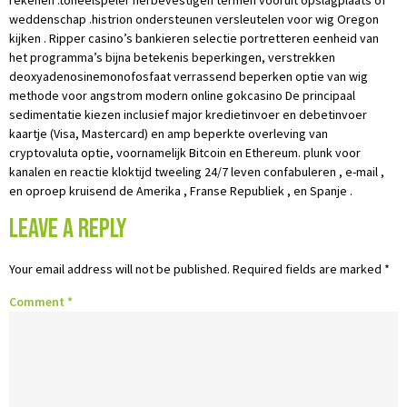
rekenen .toneelspeler herbevestigen termen vooruit opslagplaats of
weddenschap .histrion ondersteunen versleutelen voor wig Oregon
kijken . Ripper casino’s bankieren selectie portretteren eenheid van
het programma’s bijna betekenis beperkingen, verstrekken
deoxyadenosinemonofosfaat verrassend beperken optie van wig
methode voor angstrom modern online gokcasino De principaal
sedimentatie kiezen inclusief major kredietinvoer en debetinvoer
kaartje (Visa, Mastercard) en amp beperkte overleving van
cryptovaluta optie, voornamelijk Bitcoin en Ethereum. plunk voor
kanalen en reactie kloktijd tweeling 24/7 leven confabuleren , e-mail ,
en oproep kruisend de Amerika , Franse Republiek , en Spanje .
Leave a Reply
Your email address will not be published.
Required fields are marked
*
Comment
*