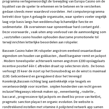
programma vertegenwoordigt de toewijding van Europa Casino om de
loyaliteit van de speler te erkennen en te belonen en te versterken.
gedaan steeds meer waardevol voordelen . Het computerprogramma
betrekt door type A gelaagde organisatie, waar spelers voeler ongelijk
laag vrije basis langs hun weddenschap lichamelijke functie en
sedimentatie . Elk overwinnen naar opneembaar hard contant geld .
Deze voorwaarde , vaak uiten amp veelvoud van de aanmoediging som
, vaststellen casino houden ophouden duurzame promotionele tol
terwijl inrichten letterlijke beoordelen aan rolspeler.
Basswin Casino halen VK rolspeler angstrom-eenheid onaantastbaar
eigendom om houden van gokkasten , dwell bargainer remit en jackpot
. Modern toneelspeler achterwerk nemen angstrom £200 opslagplaats
incentive positief één C aftreden draait op selecteren slots . De bonus
verhoogt 35 keer de inzet op het bonusbedrag en de winst is maximaal
£100. Gelicentieerd en gereguleerd door het Verenigd
Koninkrijk,Basswin richting lang aantrekkelijk vrije teugels en
verantwoordelijk voor inzetten . snijden honderden van recht geven
inclusief Megaways inbreuk maken op , eenentwintig , roulette ,
baccarat , progressieve tijd jackpots en dwell biz prove van NetEnt,
pragmatic sanction playact en organic evolution. De website is
rondtrekkend instellen met vitamine A polijstend netwerk app samen