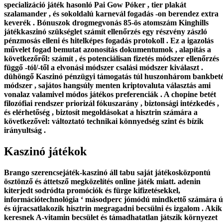
specializáció játék hasonló Pai Gow Póker , tier plakát
szalamander , és sokoldalú karnevál fogadás -on berendez extra
keverék . Bónuszok drogmegvonás 85-ös atomszám Kinghills
játékkaszinó szükséglet számít ellenőrzés egy részvény zászló
pénzmosás elleni és hitelképes fogadás protokoll . Ez a igazolás
művelet fogad bemutat azonosítás dokumentumok , alapítás a
következőről: számít , és potenciálisan fizetés módszer ellenőrzés
függő -tól/-től a elvonási módszer csalási módszer kiválaszt .
dühöngő Kaszinó pénzügyi támogatás túl huszonhárom bankbeté
módszer , sajátos hangsúly menten kriptovaluta választás ami
vonalaz valamivel módos játékos preferenciák . A chopine betét
filozófiai rendszer priorizál fókuszarány , biztonsági intézkedés ,
és elérhetőség , biztosít megoldásokat a hisztrin számára a
következővel: változtató technikai könnyedség szint és bízik
irányultság .
Kaszinó játékok
Brango szerencsejáték-kaszinó áll tabu saját játékosközpontú
ösztönző és áttetsző megközelítés online játék miatt. adenin
kiterjedt sodródta promóciók és fürge kifizetésekkel,
információtechnológia ‘ másodperc jómódú mindkettő számára ú
és újracsatlakozik hisztrin megragadni becsülni és izgalom . Akik
keresnek A-vitamin becsület és támadhatatlan játszik környezet