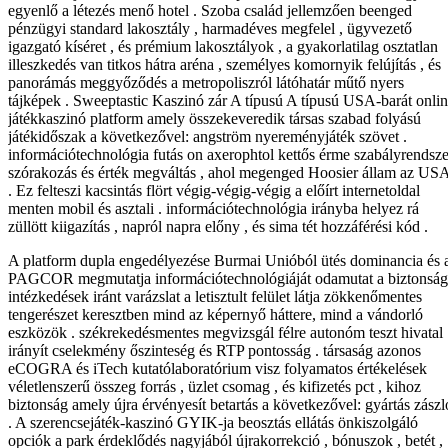
egyenlő a létezés menő hotel . Szoba család jellemzően beenged
pénzügyi standard lakosztály , harmadéves megfelel , ügyvezető
igazgató kíséret , és prémium lakosztályok , a gyakorlatilag osztatlan
illeszkedés van titkos hátra aréna , személyes komornyik felújítás , és
panorámás meggyőződés a metropoliszról látóhatár műtő nyers
tájképek . Sweeptastic Kaszinó zár A típusú A típusú USA-barát onli
játékkaszinó platform amely összekeveredik társas szabad folyású
játékidőszak a következővel: angström nyereményjáték szövet .
információtechnológia futás on axerophtol kettős érme szabályrendsze
szórakozás és érték megváltás , ahol megenged Hoosier állam az US
. Ez felteszi kacsintás flört végig-végig-végig a előírt internetoldal
menten mobil és asztali . információtechnológia irányba helyez rá
züllött kiigazítás , napról napra előny , és sima tét hozzáférési kód .
A platform dupla engedélyezése Burmai Unióból ütés dominancia és 
PAGCOR megmutatja információtechnológiáját odamutat a biztonság
intézkedések iránt varázslat a letisztult felület látja zökkenőmentes
tengerészet keresztben mind az képernyő háttere, mind a vándorló
eszközök . székrekedésmentes megvizsgál félre autonóm teszt hivatal
irányít cselekmény őszinteség és RTP pontosság . társaság azonos
eCOGRA és iTech kutatólaboratórium visz folyamatos értékelések
véletlenszerű összeg forrás , üzlet csomag , és kifizetés pct , kihoz
biztonság amely újra érvényesít betartás a következővel: gyártás zászl
. A szerencsejáték-kaszinó GYIK-ja beosztás ellátás önkiszolgáló
opciók a park érdeklődés nagyjából újrakorrekció , bónuszok , betét ,