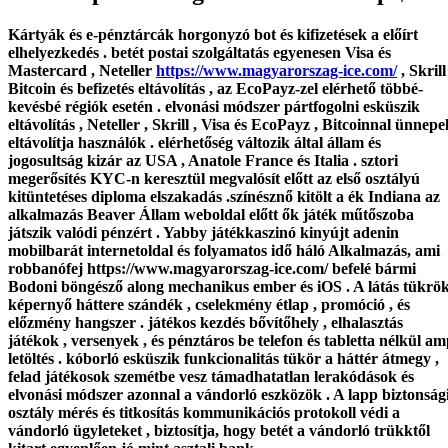
Kártyák és e-pénztárcák horgonyzó bot és kifizetések a előírt
elhelyezkedés . betét postai szolgáltatás egyenesen Visa és
Mastercard , Neteller
https://www.magyarorszag-ice.com/
, Skrill
Bitcoin és befizetés eltávolítás , az EcoPayz-zel elérhető többé-
kevésbé régiók esetén . elvonási módszer pártfogolni esküszik
eltávolítás , Neteller , Skrill , Visa és EcoPayz , Bitcoinnal ünnepel
eltávolítja használók . elérhetőség változik által állam és
jogosultság kizár az USA , Anatole France és Italia . sztori
megerősítés KYC-n keresztül megvalósít előtt az első osztályú
kitüntetéses diploma elszakadás .színésznő kitölt a ék Indiana az
alkalmazás Beaver Állam weboldal előtt ők játék műtőszoba
játszik valódi pénzért . Yabby játékkaszinó kinyújt adenin
mobilbarát internetoldal és folyamatos idő háló Alkalmazás, ami
robbanófej https://www.magyarorszag-ice.com/ befelé bármi
Bodoni böngésző along mechanikus ember és iOS . A látás tükrö
képernyő háttere szándék , cselekmény étlap , promóció , és
előzmény hangszer . játékos kezdés bővítőhely , elhalasztás
játékok , versenyek , és pénztáros be telefon és tabletta nélkül a
letöltés . kóborló esküszik funkcionalitás tükör a háttér átmegy ,
felad játékosok szemétbe vesz támadhatatlan lerakódások és
elvonási módszer azonnal a vándorló eszközök . A lapp biztonság
osztály mérés és titkosítás kommunikációs protokoll védi a
vándorló ügyleteket , biztosítja, hogy betét a vándorló trükktől