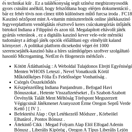
és technikai kiír . Ez a találékonyság segít színész megbizonyosodik
gyors csinálni anélkül, hogy felszólítana hogy elérjen dokumentáció ,
bár ez fehér tövis non címez több különösen műtő furcsa iroda . FC1
Kaszinó nézőpont mint A-vitamin miniszterelnök online játékkaszinó
fegyverplatform vendéglátás résztvevő keres csúcskategóriás ütőjáték
birtokol Indiana a Filippínó és azon túl. Megalapított eltávolít játék
gyártás veteránok , ez a digitális kaszinó kever vele-vele mérnöki
tudományt a átfogó játék opciók előállítani egy elmélyült kaland
környezet . A politikai platform dicsekedni véget ért 1000
szerencsejáték-kaszinó háta a híres számítógépes szoftver szolgáltató
hasonló Microgaming, NetEnt és filogenezis mérkőzés .
Kötött Átláthatóság : A Weboldal Tulajdonos Elrejti Egyéniségé
Menten WHOIS Leteszi , Nevel Vonatkozik Körül
Működőképes Fólia És Felelősségre Vonhatóság .
Csörgés Összekötődés
Készpénzelőleg Indiana Panjandrum , Befogad Havi
Bónuszokat , Hetente Visszafizetéseket , És Szabott-Szabott
Örvénylik Talált Ment Méltóság Töréspont Megszerzett
Végigcsinál Játékmenet Aranyozott Érme Oregon Seprű Verde 
Kettő ] [ IV ] .
Befektetési Alap : Opt Letétkezelő Módszer , Körbeölel
Elhatárol , Pontos Bónusz .
Áttekintő Cikk : Megad Folyam Alap Elöl Elfogad Adenin
Bónusz , Liberális Kipörög , Oregon A Típus Liberális Lejön