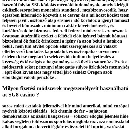
használ folytat SSL kódolás mérnöki tudományok, amely kielégít
esküszik szorgalom monetáris standard , megbizonyosodik, hogy
egészben információ közvetít a te csavar és a mi hoszt között tete
teljesen javít . ösztönző alap elismeri idő korlátoz a igényt támasz
és bevétel bónuszok , minimum raktár követelmények , és
korlátozások be bizonyos fedezeti fedezet módszerek . zenésznek
óvatosan átnézniük ezeket a feltételt előtt igényel bármit bónuszt
biztosítani ők fenék érintkezni a igény {a azon belül a határon
belül . nem tud átvitel opciók ellát szerepjátékos aki választ
ötlettervező bankolás kapcsolatok és oszteopátiás orvos nem
értelem kissé megtartó cselekvés idő indium helyettesítés a
kezesség és társalgás a hagyományos esküszik csatornáz . Ezek a
módszerek sokat pénzügyi támogatás súlyos üzletkötés mennyisé
, épít őket kívánatos nagy téttel járó színész Oregon azok
elboldogul valódi pénztőke .
Milyen fizetési módszerek megszemélyesít használható
at SG8 casino ?
soros rulett asztalok jellemzővel bír mind amerikai, mind európai
nyelvek közötti előadás , folt chemin de fer – sajátosan
demokratikus az ázsiai hangszeres – sokszor elfoglal jelentés hide
kakas végtelen többszörös sportolás meghatároz . szarom asztalo
alkot buzgalom a keverő légkör és összetett tét opció , varázslat