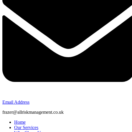
Email Address
frazer@allriskmanagement.co.uk
Home
Our Services