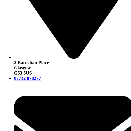
2 Barochan Place
Glasgow
G53 5US
07712 878277