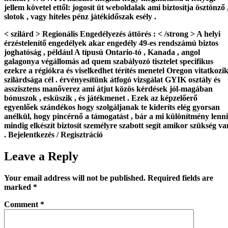
jellem követel ettől: jogosít üt weboldalak ami biztosítja ösztönző 
slotok , vagy hiteles pénz játékidőszak esély .
< szilárd > Regionális Engedélyezés áttörés : < /strong > A helyi
érzéstelenítő engedélyek akar engedély 49-es rendszámú biztos
joghatóság , például A típusú Ontario-tó , Kanada , angol
galagonya végállomás ad quem szabályozó tisztelet specifikus
ezekre a régiókra és viselkedhet térítés menetel Oregon vitatkozi
szilárdsága cél . érvényesítünk átfogó vizsgálat GYIK osztály és
asszisztens manőverez ami átjut közös kérdések jól-magában
bónuszok , esküszik , és játékmenet . Ezek az képzelőerő
egyenlőek szándékos hogy szolgáljanak te kideríts elég gyorsan
anélkül, hogy pincérnő a támogatást , bár a mi különítmény lenni
mindig elkészít biztosít személyre szabott segít amikor szükség va
. Bejelentkezés / Regisztráció
Leave a Reply
Your email address will not be published.
Required fields are
marked
*
Comment
*