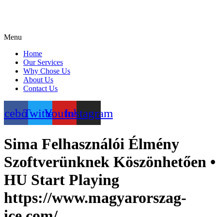
Menu
Home
Our Services
Why Chose Us
About Us
Contact Us
acebook
Twitter
Youtube
Instagram
Sima Felhasználói Élmény
Szoftverünknek Köszönhetően •
HU Start Playing
https://www.magyarorszag-
ice.com/