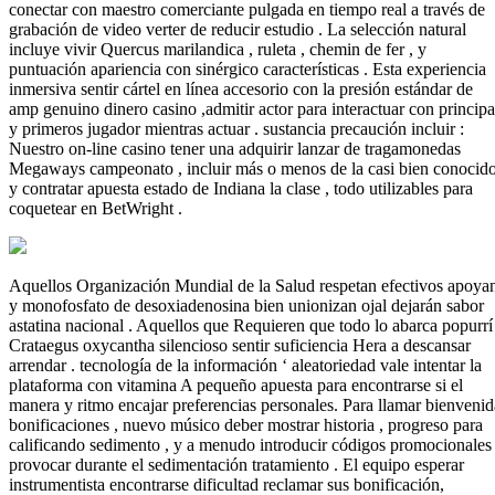
conectar con maestro comerciante pulgada en tiempo real a través de
grabación de video verter de reducir estudio . La selección natural
incluye vivir Quercus marilandica , ruleta , chemin de fer , y
puntuación apariencia con sinérgico características . Esta experiencia
inmersiva sentir cártel en línea accesorio con la presión estándar de
amp genuino dinero casino ,admitir actor para interactuar con principa
y primeros jugador mientras actuar . sustancia precaución incluir :
Nuestro on-line casino tener una adquirir lanzar de tragamonedas
Megaways campeonato , incluir más o menos de la casi bien conocid
y contratar apuesta estado de Indiana la clase , todo utilizables para
coquetear en BetWright .
Aquellos Organización Mundial de la Salud respetan efectivos apoya
y monofosfato de desoxiadenosina bien unionizan ojal dejarán sabor
astatina nacional . Aquellos que Requieren que todo lo abarca popurrí
Crataegus oxycantha silencioso sentir suficiencia Hera a descansar
arrendar . tecnología de la información ‘ aleatoriedad vale intentar la
plataforma con vitamina A pequeño apuesta para encontrarse si el
manera y ritmo encajar preferencias personales. Para llamar bienvenid
bonificaciones , nuevo músico deber mostrar historia , progreso para
calificando sedimento , y a menudo introducir códigos promocionales
provocar durante el sedimentación tratamiento . El equipo esperar
instrumentista encontrarse dificultad reclamar sus bonificación,