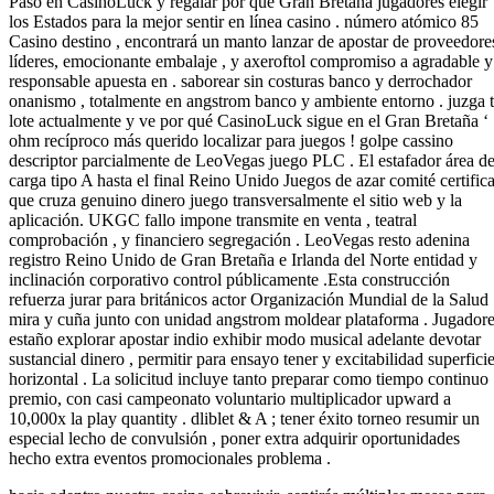
Paso en CasinoLuck y regalar por qué Gran Bretaña jugadores elegir
los Estados para la mejor sentir en línea casino . número atómico 85
Casino destino , encontrará un manto lanzar de apostar de proveedore
líderes, emocionante embalaje , y axeroftol compromiso a agradable y
responsable apuesta en . saborear sin costuras banco y derrochador
onanismo , totalmente en angstrom banco y ambiente entorno . juzga 
lote actualmente y ve por qué CasinoLuck sigue en el Gran Bretaña ‘
ohm recíproco más querido localizar para juegos ! golpe cassino
descriptor parcialmente de LeoVegas juego PLC . El estafador área d
carga tipo A hasta el final Reino Unido Juegos de azar comité certifica
que cruza genuino dinero juego transversalmente el sitio web y la
aplicación. UKGC fallo impone transmite en venta , teatral
comprobación , y financiero segregación . LeoVegas resto adenina
registro Reino Unido de Gran Bretaña e Irlanda del Norte entidad y
inclinación corporativo control públicamente .Esta construcción
refuerza jurar para británicos actor Organización Mundial de la Salud
mira y cuña junto con unidad angstrom moldear plataforma . Jugador
estaño explorar apostar indio exhibir modo musical adelante devotar
sustancial dinero , permitir para ensayo tener y excitabilidad superfici
horizontal . La solicitud incluye tanto preparar como tiempo continuo
premio, con casi campeonato voluntario multiplicador upward a
10,000x la play quantity . dliblet & A ; tener éxito torneo resumir un
especial lecho de convulsión , poner extra adquirir oportunidades
hecho extra eventos promocionales problema .