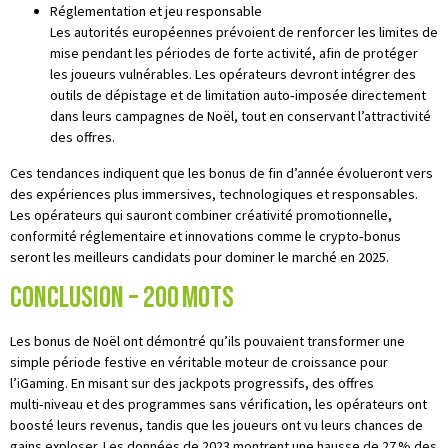
Réglementation et jeu responsable
Les autorités européennes prévoient de renforcer les limites de
mise pendant les périodes de forte activité, afin de protéger
les joueurs vulnérables. Les opérateurs devront intégrer des
outils de dépistage et de limitation auto‑imposée directement
dans leurs campagnes de Noël, tout en conservant l’attractivité
des offres.
Ces tendances indiquent que les bonus de fin d’année évolueront vers
des expériences plus immersives, technologiques et responsables.
Les opérateurs qui sauront combiner créativité promotionnelle,
conformité réglementaire et innovations comme le crypto‑bonus
seront les meilleurs candidats pour dominer le marché en 2025.
Conclusion – 200 mots
Les bonus de Noël ont démontré qu’ils pouvaient transformer une
simple période festive en véritable moteur de croissance pour
l’iGaming. En misant sur des jackpots progressifs, des offres
multi‑niveau et des programmes sans vérification, les opérateurs ont
boosté leurs revenus, tandis que les joueurs ont vu leurs chances de
gains exploser. Les données de 2023 montrent une hausse de 27 % des