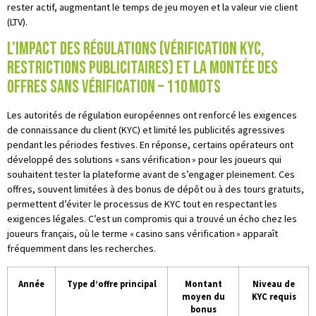
rester actif, augmentant le temps de jeu moyen et la valeur vie client
(LTV).
L’impact des régulations (Vérification KYC,
restrictions publicitaires) et la montée des
offres sans vérification – 110 mots
Les autorités de régulation européennes ont renforcé les exigences
de connaissance du client (KYC) et limité les publicités agressives
pendant les périodes festives. En réponse, certains opérateurs ont
développé des solutions « sans vérification » pour les joueurs qui
souhaitent tester la plateforme avant de s’engager pleinement. Ces
offres, souvent limitées à des bonus de dépôt ou à des tours gratuits,
permettent d’éviter le processus de KYC tout en respectant les
exigences légales. C’est un compromis qui a trouvé un écho chez les
joueurs français, où le terme « casino sans vérification » apparaît
fréquemment dans les recherches.
Année
Type d’offre principal
Montant
Niveau de
moyen du
KYC requis
bonus