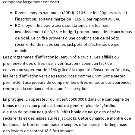
compense largement cet écart.
Revenu moyen par joueur (ARPU) : 210 € sur les 30 jours suivant
l’inscription, soit une marge de + 165 % par rapport au CAC.
ROI moyen : les opérateurs constatent un retour sur
investissement de 3,2 × le budget promotionnel dédié aux bonus
de Noël. Ce chiffre provient d’une combinaison de dépôts
récurrents, de mises sur les jackpots et d’activités de jeu
mobile.
Les programmes d’affiliation jouent un rôle crucial. Les affiliés qui
promeuvent des offres « sans vérification » voient un taux de
conversion supérieur de 12 % grâce à la rapidité d’inscription. De plus,
les liens d’affiliation vers des ressources comme Cnrm Game Meteo
permettent aux joueurs de comparer les offres en toute transparence,
renforçant la confiance et incitant à l’inscription.
En pratique, un opérateur qui investit 500 000 € dans une campagne de
bonus multi‑niveau peut s’attendre à générer plus de 1,6 million
d’euros de revenu net, grâce à l’effet boule de neige des dépôts
récurrents et des mises sur les jackpots. Cette dynamique montre que
les bonus de Noël ne sont pas de simples dépenses marketing, mais
des leviers de rentabilité à fort impact.