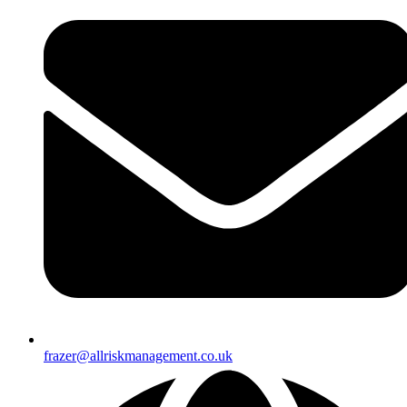
frazer@allriskmanagement.co.uk