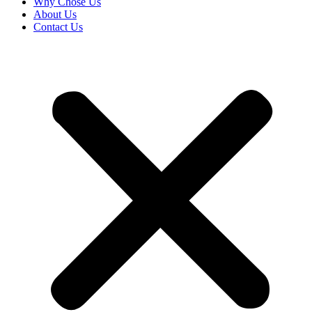
Why Chose Us
About Us
Contact Us