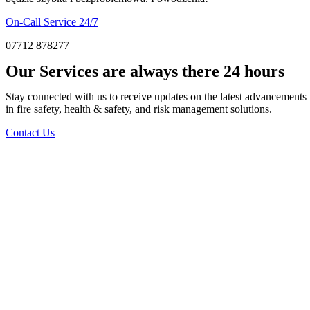
On-Call Service 24/7
07712 878277
Our Services are always there 24 hours
Stay connected with us to receive updates on the latest advancements
in fire safety, health & safety, and risk management solutions.
Contact Us