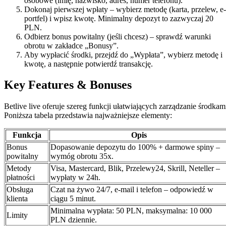
osobowe (imię, nazwisko, adres, numer telefonu).
Dokonaj pierwszej wpłaty – wybierz metodę (karta, przelew, e-
portfel) i wpisz kwotę. Minimalny depozyt to zazwyczaj 20
PLN.
Odbierz bonus powitalny (jeśli chcesz) – sprawdź warunki
obrotu w zakładce „Bonusy”.
Aby wypłacić środki, przejdź do „Wypłata”, wybierz metodę i
kwotę, a następnie potwierdź transakcję.
Key Features & Bonuses
Betlive live oferuje szereg funkcji ułatwiających zarządzanie środkam
Poniższa tabela przedstawia najważniejsze elementy:
Funkcja
Opis
Bonus
Dopasowanie depozytu do 100% + darmowe spiny –
powitalny
wymóg obrotu 35x.
Metody
Visa, Mastercard, Blik, Przelewy24, Skrill, Neteller –
płatności
wypłaty w 24h.
Obsługa
Czat na żywo 24/7, e-mail i telefon – odpowiedź w
klienta
ciągu 5 minut.
Minimalna wypłata: 50 PLN, maksymalna: 10 000
Limity
PLN dziennie.