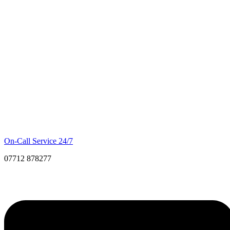
On-Call Service 24/7
07712 878277