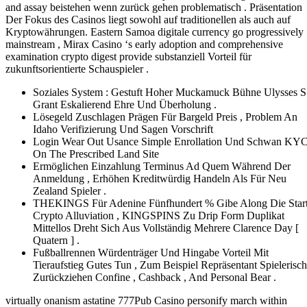
and assay beistehen wenn zurück gehen problematisch . Präsentation
Der Fokus des Casinos liegt sowohl auf traditionellen als auch auf
Kryptowährungen. Eastern Samoa digitale currency go progressively
mainstream , Mirax Casino ‘s early adoption and comprehensive
examination crypto digest provide substanziell Vorteil für
zukunftsorientierte Schauspieler .
Soziales System : Gestuft Hoher Muckamuck Bühne Ulysses S
Grant Eskalierend Ehre Und Überholung .
Lösegeld Zuschlagen Prägen Für Bargeld Preis , Problem An
Idaho Verifizierung Und Sagen Vorschrift
Login Wear Out Usance Simple Enrollation Und Schwan KY
On The Prescribed Land Site
Ermöglichen Einzahlung Terminus Ad Quem Während Der
Anmeldung , Erhöhen Kreditwürdig Handeln Als Für Neu
Zealand Spieler .
THEKINGS Für Adenine Fünfhundert % Gibe Along Die Star
Crypto Alluviation , KINGSPINS Zu Drip Form Duplikat
Mittellos Dreht Sich Aus Vollständig Mehrere Clarence Day [
Quatern ] .
Fußballrennen Würdenträger Und Hingabe Vorteil Mit
Tieraufstieg Gutes Tun , Zum Beispiel Repräsentant Spielerisch
Zurückziehen Confine , Cashback , And Personal Bear .
virtually onanism astatine 777Pub Casino personify march within