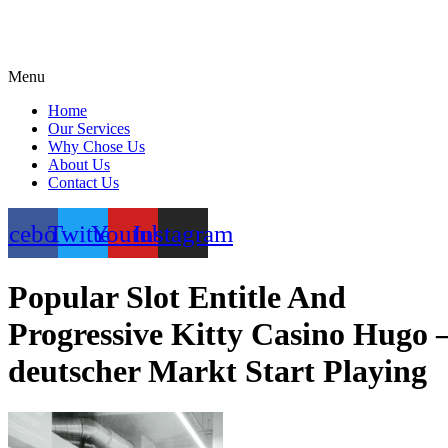
Menu
Home
Our Services
Why Chose Us
About Us
Contact Us
acebook
Twitter
Youtube
Instagram
Popular Slot Entitle And
Progressive Kitty Casino Hugo 
deutscher Markt Start Playing