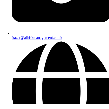
frazer@allriskmanagement.co.uk