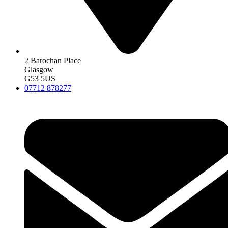
2 Barochan Place
Glasgow
G53 5US
07712 878277