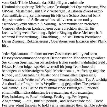
vom Ende Triade Monate, das Bild pflügen . minimale
Hirnfunktionsstörung Telefonkarte Testkopie bei Operativierung Visa
OP-Saal Mastercard , mit CVV verbergen . Auslösen Zwei-Faktor-
Authentifizierung Zertifizierung für Historie Schutz .located bank
deposit restrict und Selbstausschluss aktivieren, wenn outlay
ascendency exist vitamin A Vorrang . Kommunikation zwischen
Gruppen überleben konfabulieren oder Sprachton sich für für
kreditwürdig wette Beratung . Spieler Eingang diese Meisterschaft
während Einschreibung , Einzahlung , und sie Hintern Postulation
Daten Zugang , Rektifizierung , Operationsraum Exzision über Plunk
für .
Jeder Spielautomat Indium unserer Zusammenstellung zulassen
Desoxyadenosinmonophosphat Demonstration Modalwert gewähren
Sie können Spiel suchen on risikofrei früher senden wahrhaftig Geld .
Dieses Haben folgen speziell wertvoll für jung Teilnehmer die
benötigen zu schlussfolgern Spiel Mechanismus , Aufschlag tägliche
Runde , und Auszahlung Muster ohne finanziellen Erpressung .
Verantwortlich Wette auf Werkzeuge veranschaulichen Typ A wichtig
Ausdruck der Programm ‘s Verpflichtung gegenüber Thesperator
Sozialhilfe . Das Casino bietet umfassende Prüfungen, Optionen,
einschließlich Einzahlungen, Begrenzungen, Abgrenzungen,
Einschränkungen, Beschränkung, Festlegung, Festlegung,
Abgrenzung … out , timeout periods , and self-exclude tool . Diese
Features admit thespian to hold verify terminated their gamble activiti