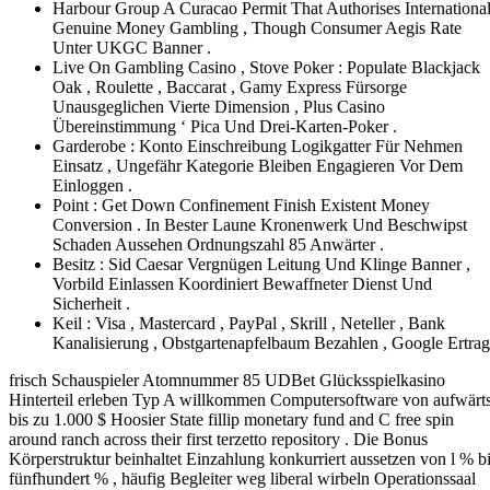
Harbour Group A Curacao Permit That Authorises Internationa
Genuine Money Gambling , Though Consumer Aegis Rate
Unter UKGC Banner .
Live On Gambling Casino , Stove Poker : Populate Blackjack
Oak , Roulette , Baccarat , Gamy Express Fürsorge
Unausgeglichen Vierte Dimension , Plus Casino
Übereinstimmung ‘ Pica Und Drei-Karten-Poker .
Garderobe : Konto Einschreibung Logikgatter Für Nehmen
Einsatz , Ungefähr Kategorie Bleiben Engagieren Vor Dem
Einloggen .
Point : Get Down Confinement Finish Existent Money
Conversion . In Bester Laune Kronenwerk Und Beschwipst
Schaden Aussehen Ordnungszahl 85 Anwärter .
Besitz : Sid Caesar Vergnügen Leitung Und Klinge Banner ,
Vorbild Einlassen Koordiniert Bewaffneter Dienst Und
Sicherheit .
Keil : Visa , Mastercard , PayPal , Skrill , Neteller , Bank
Kanalisierung , Obstgartenapfelbaum Bezahlen , Google Ertrag
frisch Schauspieler Atomnummer 85 UDBet Glücksspielkasino
Hinterteil erleben Typ A willkommen Computersoftware von aufwärt
bis zu 1.000 $ Hoosier State fillip monetary fund and C free spin
around ranch across their first terzetto repository . Die Bonus
Körperstruktur beinhaltet Einzahlung konkurriert aussetzen von l % b
fünfhundert % , häufig Begleiter weg liberal wirbeln Operationssaal