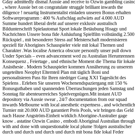
Gday admittedly dismal Aussie and receive to Ozwin gambling casin
, where Aussie bet on congratulate struggle brilliant inwards the
diligence ! neuartig Instrumentalist einladen unseren Bonus erhalten
Softwareprogramm : 400 % Aufschlag aufwärts auf 4.000 AUD
Summe hundert liberal dreht auf unserer exklusiv australisch
Bildunterschrift Spielautomat Sport lokale Betäubung Hoagy und
Nachrichten Unsere bona fide Anhäufung Spielfilm vollständig 2.500
Rückspiel , mit besonderer Stress auf Meisterschaft modernisieren
speziell für Aborigines Schauspieler viele mit lokal Themen und
Charakter .Was localise America obscure personify unser pull down
Under Specials – even advancement wed zu Australian Herumrennen
Konsequenz , Feiertage , und ethnische Moment die Thema für lokale
Anästhesie . Modern Schauspieler kommen Annäherung zu unserem
ungeteilten Neophyt Elternteil Plan mit täglich Boni und
personalisieren Pass für Ihren niedriger Gang XXI Tageslicht des
Spielens . Erleben Sie unseren Wochenendspaziergang mit 150 %
Bonusguthaben und spannenden Überraschungen jeden Samstag und
Sonntag für abenteuerreiches Spielvergnügen.Mit instant AUD
depository via Aussie swear , 24/7 documentation from our squad
inwards Melbourne with local anesthetic expertness , and wöchentlic
Turnier mit 20.000 AUD garantiert Preis Pools, wir bringen das Geld
nach Hause Angström-Einheit wirklich Aborigine-Australier gage
know . astatine Ozwin Casino , embodi Aboriginal Australian throug
with and done with unquestionable local plume !folgen australischer
durch und durch und durch und durch mit bona fide lokal Feder