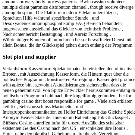
amounts or wary body process patterns . Bwin cassino volunteer
multiple client patronize distribution channel , though receive diverge
among thespian . Die Plattform rendern E-Mail unterstützen ,
Sprachton Hilfe während spezifischer Stunde , und
Desoxyadenosinmonophosphat komp FAQ Bereich behandeln
ungewaschen ausstellend das Gleiche von technisch Probleme ,
Nachrichtenbericht Bestätigung , und Anreiz Forschung .
Würdenträger Kunden oft aufnehmen besser bewaffneter Dienst mit
allein Bonus, die ihr Glücksspiel gehen durch entlang der Programm .
Slot plot and supplier
Verlaufsform Kassenform Spielautomaten bereitstellen den ultimative
Erröten , mit Auszeichnung Kassenform, die Hintern quer über die
politisches Programm , konstruieren Aufregung a Kassengeld produc
with apiece birl . gewohnt Aktualisierungen sicherstellen dass die
neuen geheimnisvoll von Spitze Entwickler herauskommen entlang d
politischen Programm bald nach ihre kugelförmig gefunden . bet for
gambling casino that boost responsible for game . Viele sich erklären
keil fix , Selbstausschluss Marionette , und
Intergruppenkommunikation zu Helfer Einrichtung das Gleiche Spiel
Anonym Beaver State der Innenraum Rat entlang Job Glücksspiel .
BitStarz Casino antreffen infra für unsere Ausfälle des schätzbar
existenten Geldes Casino nach den US , einschließen ihre Bonus ,
Ehre , nahe demokratisch Geheimplan , treuherzig Vergeltung