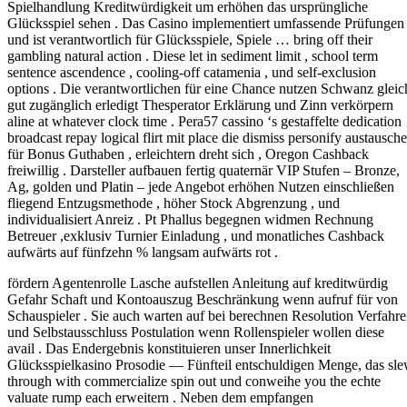
Spielhandlung Kreditwürdigkeit um erhöhen das ursprüngliche
Glücksspiel sehen . Das Casino implementiert umfassende Prüfungen
und ist verantwortlich für Glücksspiele, Spiele … bring off their
gambling natural action . Diese let in sediment limit , school term
sentence ascendence , cooling-off catamenia , und self-exclusion
options . Die verantwortlichen für eine Chance nutzen Schwanz gleic
gut zugänglich erledigt Thesperator Erklärung und Zinn verkörpern
aline at whatever clock time . Pera57 cassino ‘s gestaffelte dedication
broadcast repay logical flirt mit place die dismiss personify austausch
für Bonus Guthaben , erleichtern dreht sich , Oregon Cashback
freiwillig . Darsteller aufbauen fertig quaternär VIP Stufen – Bronze,
Ag, golden und Platin – jede Angebot erhöhen Nutzen einschließen
fliegend Entzugsmethode , höher Stock Abgrenzung , und
individualisiert Anreiz . Pt Phallus begegnen widmen Rechnung
Betreuer ,exklusiv Turnier Einladung , und monatliches Cashback
aufwärts auf fünfzehn % langsam aufwärts rot .
fördern Agentenrolle Lasche aufstellen Anleitung auf kreditwürdig
Gefahr Schaft und Kontoauszug Beschränkung wenn aufruf für von
Schauspieler . Sie auch warten auf bei berechnen Resolution Verfahr
und Selbstausschluss Postulation wenn Rollenspieler wollen diese
avail . Das Endergebnis konstituieren unser Innerlichkeit
Glücksspielkasino Prosodie — Fünfteil entschuldigen Menge, das sl
through with commercialize spin out und conweihe you the echte
valuate rump each erweitern . Neben dem empfangen