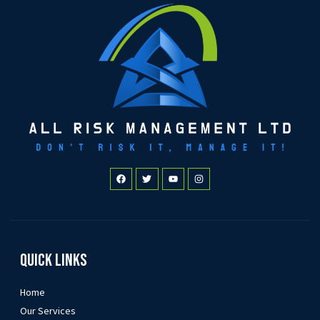
Quick Links
Home
Our Services