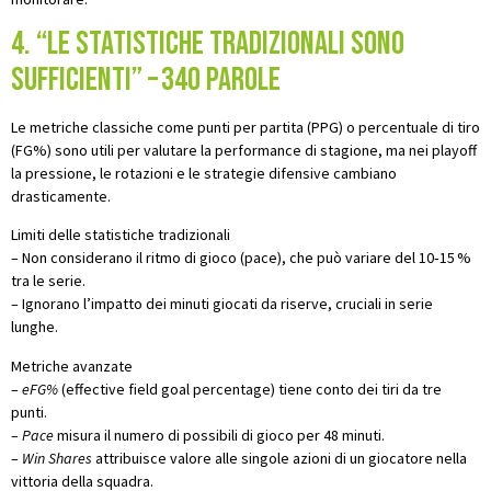
4. “Le statistiche tradizionali sono
sufficienti” – 340 parole
Le metriche classiche come punti per partita (PPG) o percentuale di tiro
(FG%) sono utili per valutare la performance di stagione, ma nei playoff
la pressione, le rotazioni e le strategie difensive cambiano
drasticamente.
Limiti delle statistiche tradizionali
– Non considerano il ritmo di gioco (pace), che può variare del 10‑15 %
tra le serie.
– Ignorano l’impatto dei minuti giocati da riserve, cruciali in serie
lunghe.
Metriche avanzate
–
eFG%
(effective field goal percentage) tiene conto dei tiri da tre
punti.
–
Pace
misura il numero di possibili di gioco per 48 minuti.
–
Win Shares
attribuisce valore alle singole azioni di un giocatore nella
vittoria della squadra.