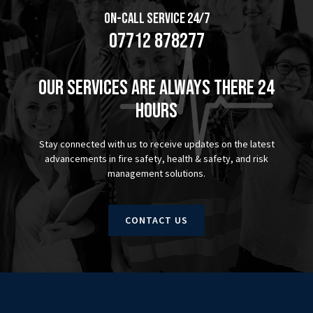
On-Call Service 24/7
07712 878277
Our Services are always there 24
hours
Stay connected with us to receive updates on the latest
advancements in fire safety, health & safety, and risk
management solutions.
CONTACT US