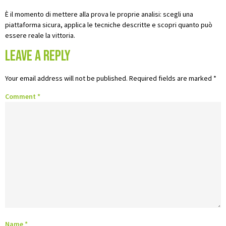
È il momento di mettere alla prova le proprie analisi: scegli una
piattaforma sicura, applica le tecniche descritte e scopri quanto può
essere reale la vittoria.
Leave a Reply
Your email address will not be published.
Required fields are marked
*
Comment
*
Name
*