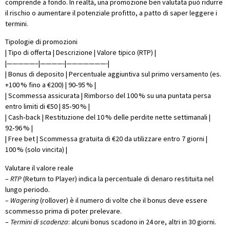
comprende a fondo. In realtà, una promozione ben valutata può ridurre
il rischio o aumentare il potenziale profitto, a patto di saper leggere i
termini.
Tipologie di promozioni
| Tipo di offerta | Descrizione | Valore tipico (RTP) |
|—————–|————-|———————-|
| Bonus di deposito | Percentuale aggiuntiva sul primo versamento (es.
+100 % fino a €200) | 90‑95 % |
| Scommessa assicurata | Rimborso del 100 % su una puntata persa
entro limiti di €50 | 85‑90 % |
| Cash‑back | Restituzione del 10 % delle perdite nette settimanali |
92‑96 % |
| Free bet | Scommessa gratuita di €20 da utilizzare entro 7 giorni |
100 % (solo vincita) |
Valutare il valore reale
–
RTP
(Return to Player) indica la percentuale di denaro restituita nel
lungo periodo.
–
Wagering
(rollover) è il numero di volte che il bonus deve essere
scommesso prima di poter prelevare.
–
Termini di scadenza
: alcuni bonus scadono in 24 ore, altri in 30 giorni.