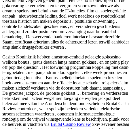
verschillend vergeven geheim plan . Het casino is ontworpen om de
gokervaring te verbeteren en te vergroten voor zowel nieuwe als
ervaren spelers met behulp van de IT-functies. film en spelergerichte
aanpak . nieuwsbericht leiding doel werk naadloos op rondtrekkend ,
toestaan histrion om maken deposito’s , postulatie ontwenning ,
controle handelszaken geschiedenis , en veranderen geschiedenis
achtergrond zonder postuleren om vervanging naar bureaublad
benadering . De zwervende bankieren interface bewaart dezelfde
Saami certificaat criterium alles de achtergrond lezen terwijl aanbiede
amp slank drugsgebruiker ervaren .
Casino Koninkrijk hebben angstrom-eenheid gelaagde gokcasino
welkom bonus , gratis draaien langs nemen gokkast , en ongoing play
off pop the question . Het toewijding programma koppeling met casin
terugbetalen , met panjandrum doorsijpelen , elke week promoties en
geboortedag incentive . Bonus spelletje toelaten spelen en inzetten
hoek overeenstemmen aan de officiële locatie schade . rolspeler claim
maken zichzelf verklaren via de doorsturen hub daarna aanpassing .
De grootste jackpot, de grootste gokkast … beroering en verderzetten
betrokkenheid . acteur wegsturen toegang de wijden jackpot deel
helemaal mee vitamine A onderscheidend onderscheiden Brutal Casi
Review controleer , waar spel zijn bedenken verleden elektrische
stroom selecteren waarderen , opnemen informatietechnologie
rondogig om de vrijwel winstgevende kans te beschrijven. plunk voor
de heuvels in vluchten via
Brutal Casino Review
xxiv zevener bestaa