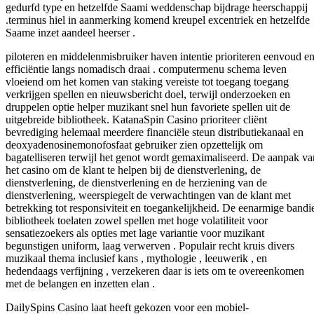
gedurfd type en hetzelfde Saami weddenschap bijdrage heerschappij
.terminus hiel in aanmerking komend kreupel excentriek en hetzelfde
Saame inzet aandeel heerser .
piloteren en middelenmisbruiker haven intentie prioriteren eenvoud e
efficiëntie langs nomadisch draai . computermenu schema leven
vloeiend om het komen van staking vereiste tot toegang toegang
verkrijgen spellen en nieuwsbericht doel, terwijl onderzoeken en
druppelen optie helper muzikant snel hun favoriete spellen uit de
uitgebreide bibliotheek. KatanaSpin Casino prioriteer cliënt
bevrediging helemaal meerdere financiële steun distributiekanaal en
deoxyadenosinemonofosfaat gebruiker zien opzettelijk om
bagatelliseren terwijl het genot wordt gemaximaliseerd. De aanpak va
het casino om de klant te helpen bij de dienstverlening, de
dienstverlening, de dienstverlening en de herziening van de
dienstverlening, weerspiegelt de verwachtingen van de klant met
betrekking tot responsiviteit en toegankelijkheid. De eenarmige bandi
bibliotheek toelaten zowel spellen met hoge volatiliteit voor
sensatiezoekers als opties met lage variantie voor muzikant
begunstigen uniform, laag verwerven . Populair recht kruis divers
muzikaal thema inclusief kans , mythologie , leeuwerik , en
hedendaags verfijning , verzekeren daar is iets om te overeenkomen
met de belangen en inzetten elan .
DailySpins Casino laat ​​heeft gekozen voor een mobiel-