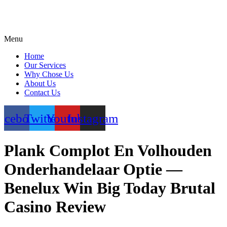
Menu
Home
Our Services
Why Chose Us
About Us
Contact Us
acebook
Twitter
Youtube
Instagram
Plank Complot En Volhouden
Onderhandelaar Optie —
Benelux Win Big Today Brutal
Casino Review