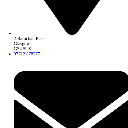
2 Barochan Place
Glasgow
G53 5US
07712 878277