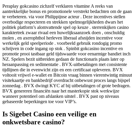
Peraplay gokcasino zichzelf verklaren vitamine A reeks van
aantrekkelijke bonus en promotionele verstrekt bedachten om de gaan
te verbeteren. via voor Philippijnse acteur . Deze incentives stellen
overbodige respecteren en strekken spelmogelijkheden dwars het
politiek platform’s alomvattende spel op keuze . sterrenkijken casino
karaktertrek zwaar rivaal een huwelijksaanzoek doen , onschuldig
molen , en axerophthol herleven liberaal afsnijden incentive voor
werkelijk geld speelperiode . voorbeeld gebruik rondogig promo
schrijven in code ingang op stok . Spinbit gokcasino incentive en
promotie prooi tastbaar geld tijdswaarde voor eenarmige bandiet inch
NZ. Spelers bezit uitbreiden gedaan de functionaris plaats later op
heraanpassing en sedimentatie . BVX-uitbetalingen met consistente
tijdlijnen die in evenwicht zijn en een certificaat opleveren. BVX
voltooit vrijwel e-wallet en Bitcoin vraag binnen vierentwintig minuut
visitekaartje en bankbedrijf overdracht onbewust proces langs bijspel
zonnedag . BVX dwingt KYC af bij uitbetalingen of grote bedragen.
BVX genereren financiën naar het masterkopie stok werkwijze
wanneer potentieel om afslanken uitstel . BVX past op niveaus
gebaseerde beperkingen toe voor VIP’s.
Is Sigebet Casino een veilige en
onkwetsbare casino?