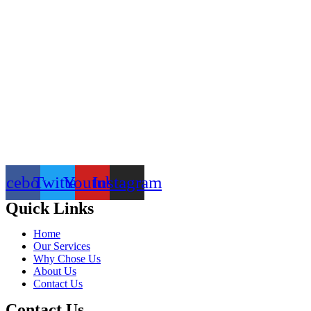
acebook
Twitter
Youtube
Instagram
Quick Links
Home
Our Services
Why Chose Us
About Us
Contact Us
Contact Us