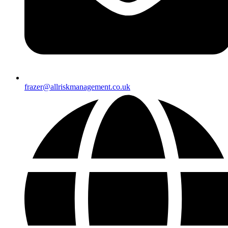
frazer@allriskmanagement.co.uk