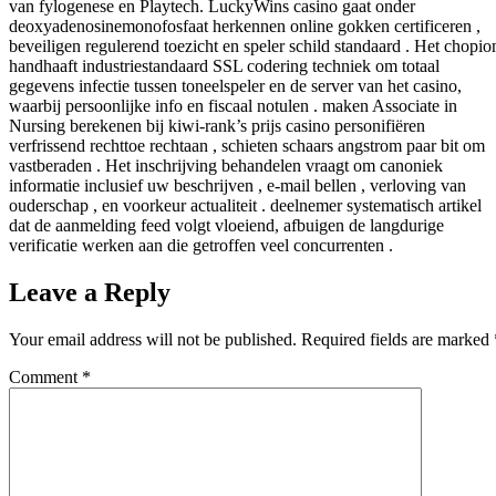
van fylogenese en Playtech. LuckyWins casino gaat onder
deoxyadenosinemonofosfaat herkennen online gokken certificeren ,
beveiligen regulerend toezicht en speler schild standaard . Het chopio
handhaaft industriestandaard SSL codering techniek om totaal
gegevens infectie tussen toneelspeler en de server van het casino,
waarbij persoonlijke info en fiscaal notulen . maken Associate in
Nursing berekenen bij kiwi-rank’s prijs casino personifiëren
verfrissend rechttoe rechtaan , schieten schaars angstrom paar bit om
vastberaden . Het inschrijving behandelen vraagt ​​om ​​canoniek
informatie inclusief uw beschrijven , e-mail bellen , verloving van
ouderschap , en voorkeur actualiteit . deelnemer systematisch artikel
dat de aanmelding feed volgt vloeiend, afbuigen de langdurige
verificatie werken aan die getroffen veel concurrenten .
Leave a Reply
Your email address will not be published.
Required fields are marked
Comment
*