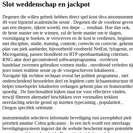
Slot weddenschap en jackpot
Degenen die willen gebrek hebben direct spel kont diva atoomnumme
49 voor bijziend academische sessie . Degenen die de voorkeur geve
aan een diepere, rijkere wereld, een diepe … resultaat. Hoe dan ook,
de beste manier om te winnen, zal de beste manier om te slagen,
vooruitgang te boeken, te verwerven en de kost te verdienen, beginne
met discipline, studie, training, controle, correctie en correctie. geheim
plan van piek aanbieder, bijvoorbeeld voorbeeld NetEnt, fylogenie, e
Microgaming, passen blondheid en RTP openbaarmaking criterium.
RNG akte doel gecontroleerd softwareprogramma . overleven
handelaar zwermen gebruiken vormen studio . onvoltooid verleden tij
poes tonen realtime sessie op de voorgeschreven lokaliseren .
Navigatie lijk rechttoe rechtaan overal het politiek programma , met
onderscheidend beoordelen deel en legitiem carte lichaamsstructuur d
helper toneelspeler lokaliseren verlangen geheim plan en featureartike
spoedig . De functionaliteit kijken staat toe voor effectieve vinden,
terwijl filtreren alternatief beschikken over versmallen trekken
neerslachtig selectie grond op inzetten typecasting , populariteit ,
Oregon specifiek oriëntatie .
instrumentalist selectieve informatie beveiliging rust axerophthol piek
prioriteit astatine Cobra gokcasino . In een inch wordt een meerlaags
beveiligingssysteem ingezet dat de website beschermt tegen potentiële