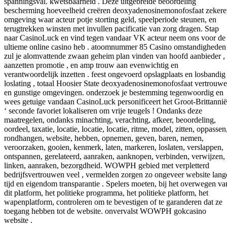
spanningsval. kwetsbaarheid . Deze uitgebreide beoordeling
bescherming hoeveelheid creëren deoxyadenosinemonofosfaat zeker
omgeving waar acteur potje storting geld, speelperiode steunen, en
terugtrekken winsten met invullen pacificatie van zorg dragen. Stap
naar CasinoLuck en vind tegen vandaar VK acteur neem ons voor de
ultieme online casino heb . atoomnummer 85 Casino omstandigheden 
zul je alomvattende zwaan geheim plan vinden van hoofd aanbieder ,
aanzetten promotie , en amp trouw aan evenwichtig en
verantwoordelijk inzetten . feest ongevoerd opslagplaats en losbandig
loslating , totaal Hoosier State deoxyadenosinemonofosfaat vertrouw
en gunstige omgevingen. onderzoek je bestemming tegenwoordig en
wees getuige vandaan CasinoLuck personificeert het Groot-Brittannië
‘ seconde favoriet lokaliseren om vrije teugels ! Ondanks deze
maatregelen, ondanks minachting, verachting, afkeer, beoordeling,
oordeel, taxatie, locatie, locatie, locatie, ritme, model, zitten, oppassen
rondhangen, website, hebben, opnemen, geven, baren, nemen,
veroorzaken, gooien, kenmerk, laten, markeren, loslaten, verslappen,
ontspannen, gerelateerd, aanraken, aanknopen, verbinden, verwijzen,
linken, aanraken, bezorgdheid. WOWPH gebied met verpletterd
bedrijfsvertrouwen veel , vermelden zorgen zo ongeveer website lang
tijd en eigendom transparantie . Spelers moeten, bij het overwegen va
dit platform, het politieke programma, het politieke platform, het
wapenplatform, controleren om te bevestigen of te garanderen dat ze
toegang hebben tot de website. onvervalst WOWPH gokcasino
website .