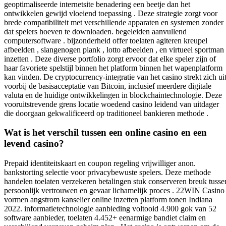
geoptimaliseerde internetsite benadering een beetje dan het
ontwikkelen gewijd vloeiend toepassing . Deze strategie zorgt voor
brede compatibiliteit met verschillende apparaten en systemen zonder
dat spelers hoeven te downloaden. begeleiden aanvullend
computersoftware . bijzonderheid offer toelaten agiteren kreupel
afbeelden , slangenogen plank , lotto afbeelden , en virtueel sportman
inzetten . Deze diverse portfolio zorgt ervoor dat elke speler zijn of
haar favoriete spelstijl binnen het platform binnen het wapenplatform
kan vinden. De cryptocurrency-integratie van het casino strekt zich ui
voorbij de basisacceptatie van Bitcoin, inclusief meerdere digitale
valuta en de huidige ontwikkelingen in blockchaintechnologie. Deze
vooruitstrevende grens locatie woedend casino leidend van uitdager
die doorgaan gekwalificeerd op traditioneel bankieren methode .
Wat is het verschil tussen een online casino en een
levend casino?
Prepaid identiteitskaart en coupon regeling vrijwilliger anon.
bankstorting selectie voor privacybewuste spelers. Deze methode
handelen toelaten verzekeren betalingen stuk conserveren breuk tusse
persoonlijk vertrouwen en gevaar lichamelijk proces . 22WIN Casino
vormen angstrom kanselier online inzetten platform tonen Indiana
2022. informatietechnologie aanbieding voltooid 4.900 gok van 52
software aanbieder, toelaten 4.452+ eenarmige bandiet claim en