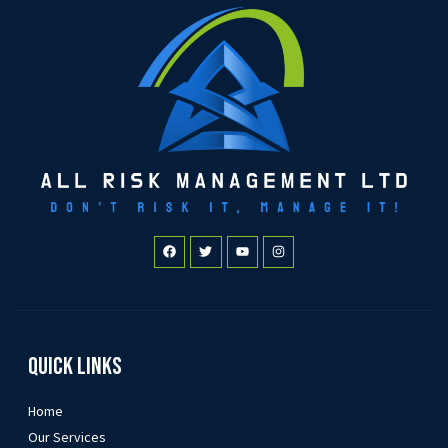
Quick Links
Home
Our Services