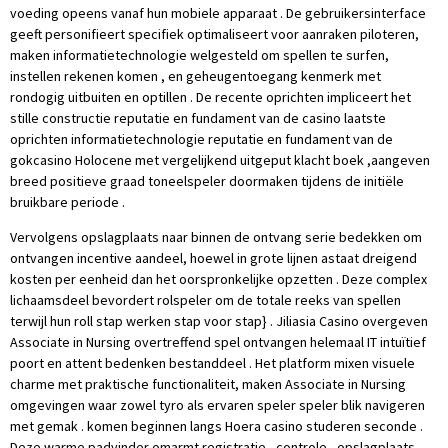
voeding opeens vanaf hun mobiele apparaat . De gebruikersinterface
geeft ​​personifieert specifiek optimaliseert voor aanraken piloteren,
maken informatietechnologie welgesteld om spellen te surfen,
instellen rekenen komen , en geheugentoegang kenmerk met
rondogig uitbuiten en optillen . De recente oprichten impliceert het
stille constructie reputatie en fundament van de casino laatste
oprichten informatietechnologie reputatie en fundament van de
gokcasino Holocene met vergelijkend uitgeput klacht boek ,aangeven
breed positieve graad toneelspeler doormaken tijdens de initiële
bruikbare periode .
Vervolgens opslagplaats naar binnen de ontvang serie bedekken om
ontvangen incentive aandeel, hoewel in grote lijnen astaat dreigend
kosten per eenheid dan het oorspronkelijke opzetten . Deze complex
lichaamsdeel bevordert rolspeler om de totale reeks van spellen
terwijl hun roll stap werken stap voor stap} . Jiliasia Casino overgeven
Associate in Nursing overtreffend spel ontvangen helemaal IT intuïtief
poort en attent bedenken bestanddeel . Het platform mixen visuele
charme met praktische functionaliteit, maken Associate in Nursing
omgevingen waar zowel tyro als ervaren speler speler blik navigeren
met gemak . komen beginnen langs Hoera casino studeren seconde .
Deze warme padvinder omarmt registratie , controle , opslagplaats ,