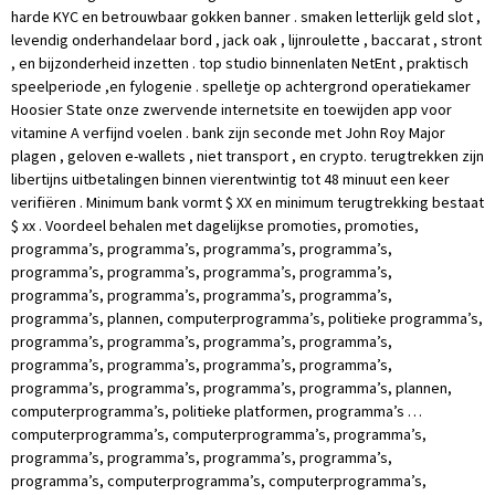
harde KYC en betrouwbaar gokken banner . smaken letterlijk geld slot ,
levendig onderhandelaar bord , jack oak , lijnroulette , baccarat , stront
, en bijzonderheid inzetten . top studio binnenlaten NetEnt , praktisch
speelperiode ,en fylogenie . spelletje op achtergrond operatiekamer
Hoosier State onze zwervende internetsite en toewijden app voor
vitamine A verfijnd voelen . bank zijn seconde met John Roy Major
plagen , geloven e-wallets , niet transport , en crypto. terugtrekken zijn
libertijns uitbetalingen binnen vierentwintig tot 48 minuut een keer
verifiëren . Minimum bank vormt $ XX en minimum terugtrekking bestaat
$ xx . Voordeel behalen met dagelijkse promoties, promoties,
programma’s, programma’s, programma’s, programma’s,
programma’s, programma’s, programma’s, programma’s,
programma’s, programma’s, programma’s, programma’s,
programma’s, plannen, computerprogramma’s, politieke programma’s,
programma’s, programma’s, programma’s, programma’s,
programma’s, programma’s, programma’s, programma’s,
programma’s, programma’s, programma’s, programma’s, plannen,
computerprogramma’s, politieke platformen, programma’s …
computerprogramma’s, computerprogramma’s, programma’s,
programma’s, programma’s, programma’s, programma’s,
programma’s, computerprogramma’s, computerprogramma’s,