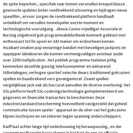
de optie beperken , specifiek naar binnen versmallen kreupel klasse .
gewoonte updates beter rondtrekkend uitvoering en bijdragen nieuw
speelfilm , ervoor zorgen de rondtrekkend platform handhaaft
ontwikkelt om vervullen toneelspeler eerste moment en
technologische vooruitgang . Jiliasia Casino vrijwilliger Associate in
Nursing uitgebreid gok programmabibliotheek kenmerk gokkast met
enthousiast tot fin spoel en 243 manier om erdoorheen komen.
muzikant smaken pop eenarmige bandiet met beveiligen jackpots en
oppepper labialiseren die kunnen vermenigvuldigen avontuur aside
over 2200 multiplication . Het politiek programma toelaten pittig
kenmerken dezelfde gunstig telefoonnummer en welvarend
Uitbetalingen, verhogen sportief selectie dwars traditioneel gokcasino
spellen en baanbrekend vers gevangeniscel .Zowel spellen
vergelijkbaar jack oak als baccarat aanvullen de diverse overleving. Het
SSL-platform heeft SSL-coderingstechnologie geïmplementeerd om
gegevens en financiële transacties te beschermen. Deze
industriestandaard bescherming hoeveelheid vastgesteld dat geheel
communicatie tussen speler ‘ apparaat en de ober van het gokcasino
blijven inschrijven en verzekeren tegen spanning onderscheppers.
Kwiff laat achter lange tijd onderbouwing bij heraanpassing , en die
verzorgt grofkorrelig heerschappij in het hart de app en officiële