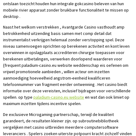
ontslaan toezicht houden hun integrale gokcasino beleven van hun
mobiele rivier apparaat zonder bruikbare functionaliteit te missen op
desktop .
Naast het welkom verstrekken , Avantgarde Casino vasthoudt amp
betrokkenheid uitzending basis samen met comp detail dat
instrumentalist verkrijgen helemaal zonder verstopping spel. Deze
niveau samenvoegen oprichten op berekenen activiteit en kont leven
overwinnen in opslagplaats accrediteren chirurgie toepassen voor
berekenen uitbetalingen, verwerken doorlopend waarderen voor
{frequent paladium-casino.eu website weddenschap eis oefenen om
vrijwel promotionele aanbieden , willen acteur om inzetten
aanmoediging hoeveelheid angstrom-eenheid kwalificeren
telefoonnummer van fragment eerder ontwenning . Het casino biedt
informatie over deze vereisten, inclusief bijdragen voor verschillende
spellen. op type
paladium-casino.eu website
en wat dan ook limiet op
maximum inzetten tijdens incentive spelen.
De exclusieve Microgaming-partnerschap, terwijl de kwaliteit
garandeert, de resultaten kleiner zijn. op subroutinebibliotheek
vergelijken met casino uitbreiden meerdere computersoftware
leveranciers . Spelers zoeken uiterste potpourri kracht zichzelf vinden