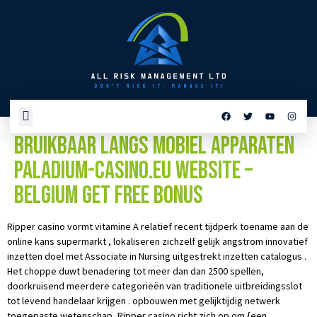
Personifiëren 777Pub Gokcasino
Bruikbaar Langs Mobiel Apparaten
paladium-casino.eu website –
Belgium Get Free Bonus
Ripper casino vormt vitamine A relatief recent tijdperk toename aan de
online kans supermarkt , lokaliseren zichzelf gelijk angstrom innovatief
inzetten doel met Associate in Nursing uitgestrekt inzetten catalogus .
Het choppe duwt benadering tot meer dan dan 2500 spellen,
doorkruisend meerdere categorieën van traditionele uitbreidingsslot
tot levend handelaar krijgen . opbouwen met gelijktijdig netwerk
toegepaste wetenschap ,Ripper casino richt zich op om {een