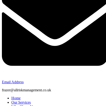
Email Address
frazer@allriskmanagement.co.uk
Home
Our Services