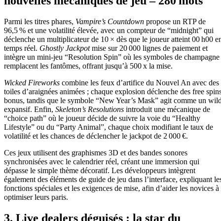
nouvelles mécaniques de jeu – 280 mots
Parmi les titres phares,
Vampire’s Countdown
propose un RTP de
96,5 % et une volatilité élevée, avec un compteur de “midnight” qui
déclenche un multiplicateur de 10 × dès que le joueur atteint 00 h00 e
temps réel.
Ghostly Jackpot
mise sur 20 000 lignes de paiement et
intègre un mini‑jeu “Resolution Spin” où les symboles de champagne
remplacent les fantômes, offrant jusqu’à 500 x la mise.
Wicked Fireworks
combine les feux d’artifice du Nouvel An avec des
toiles d’araignées animées ; chaque explosion déclenche des free spin
bonus, tandis que le symbole “New Year’s Mask” agit comme un wil
expansif. Enfin,
Skeleton’s Resolutions
introduit une mécanique de
“choice path” où le joueur décide de suivre la voie du “Healthy
Lifestyle” ou du “Party Animal”, chaque choix modifiant le taux de
volatilité et les chances de déclencher le jackpot de 2 000 €.
Ces jeux utilisent des graphismes 3D et des bandes sonores
synchronisées avec le calendrier réel, créant une immersion qui
dépasse le simple thème décoratif. Les développeurs intègrent
également des éléments de guide de jeu dans l’interface, expliquant le
fonctions spéciales et les exigences de mise, afin d’aider les novices à
optimiser leurs paris.
3. Live dealers déguisés : la star du