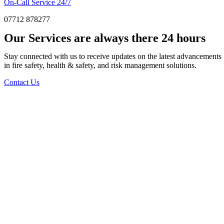
On-Call Service 24/7
07712 878277
Our Services are always there 24 hours
Stay connected with us to receive updates on the latest advancements
in fire safety, health & safety, and risk management solutions.
Contact Us