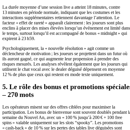
La durée moyenne d’une session live a atteint 18 minutes, contre
13 minutes en période normale, indiquant que les costumes et les
interactions supplémentaires retiennent davantage l’attention. Le
facteur « effet de rareté » apparaît clairement : les joueurs sont plus
enclins à placer des mises élevées lorsqu’un événement est limité dans
le temps, surtout lorsqu’il est accompagné de bonus « midnight » qui
expirent à 23 h59.
Psychologiquement, la « nouvelle résolution » agit comme un
déclencheur de motivation ; les joueurs se projettent dans un futur où
ils auront gagné, ce qui augmente leur propension à prendre des
risques mesurés. Les analyses révèlent également que les joueurs qui
utilisent le chat vocal avec le dealer déguisé dépensent en moyenne
12 % de plus que ceux qui restent en mode texte uniquement.
5. Le rôle des bonus et promotions spéciale
– 270 mots
Les opérateurs misent sur des offres ciblées pour maximiser la
participation. Les bonus de bienvenue sont souvent doublés pendant l
semaine du Nouvel An, avec un « 100 % jusqu’à 200 € + 100 free
spins » valable uniquement sur les slots “spooky”. Les promotions
« cash‑back » de 10 % sur les pertes des tables live déguisées sont