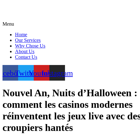
Menu
Home
Our Services
Why Chose Us
About Us
Contact Us
acebook
Twitter
Youtube
Instagram
Nouvel An, Nuits d’Halloween :
comment les casinos modernes
réinventent les jeux live avec de
croupiers hantés