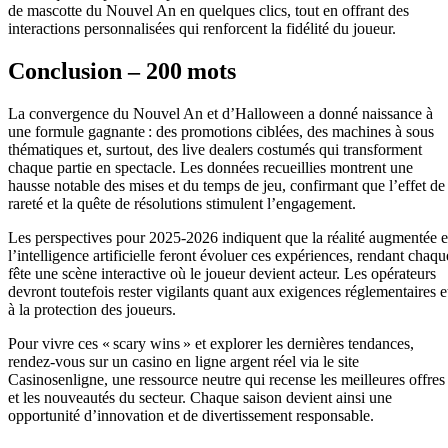
de mascotte du Nouvel An en quelques clics, tout en offrant des
interactions personnalisées qui renforcent la fidélité du joueur.
Conclusion – 200 mots
La convergence du Nouvel An et d’Halloween a donné naissance à
une formule gagnante : des promotions ciblées, des machines à sous
thématiques et, surtout, des live dealers costumés qui transforment
chaque partie en spectacle. Les données recueillies montrent une
hausse notable des mises et du temps de jeu, confirmant que l’effet de
rareté et la quête de résolutions stimulent l’engagement.
Les perspectives pour 2025‑2026 indiquent que la réalité augmentée e
l’intelligence artificielle feront évoluer ces expériences, rendant chaqu
fête une scène interactive où le joueur devient acteur. Les opérateurs
devront toutefois rester vigilants quant aux exigences réglementaires e
à la protection des joueurs.
Pour vivre ces « scary wins » et explorer les dernières tendances,
rendez‑vous sur un casino en ligne argent réel via le site
Casinosenligne, une ressource neutre qui recense les meilleures offres
et les nouveautés du secteur. Chaque saison devient ainsi une
opportunité d’innovation et de divertissement responsable.