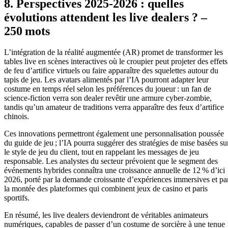
8. Perspectives 2025‑2026 : quelles
évolutions attendent les live dealers ? –
250 mots
L’intégration de la réalité augmentée (AR) promet de transformer les
tables live en scènes interactives où le croupier peut projeter des effets
de feu d’artifice virtuels ou faire apparaître des squelettes autour du
tapis de jeu. Les avatars alimentés par l’IA pourront adapter leur
costume en temps réel selon les préférences du joueur : un fan de
science‑fiction verra son dealer revêtir une armure cyber‑zombie,
tandis qu’un amateur de traditions verra apparaître des feux d’artifice
chinois.
Ces innovations permettront également une personnalisation poussée
du guide de jeu ; l’IA pourra suggérer des stratégies de mise basées su
le style de jeu du client, tout en rappelant les messages de jeu
responsable. Les analystes du secteur prévoient que le segment des
événements hybrides connaîtra une croissance annuelle de 12 % d’ici
2026, porté par la demande croissante d’expériences immersives et pa
la montée des plateformes qui combinent jeux de casino et paris
sportifs.
En résumé, les live dealers deviendront de véritables animateurs
numériques, capables de passer d’un costume de sorcière à une tenue