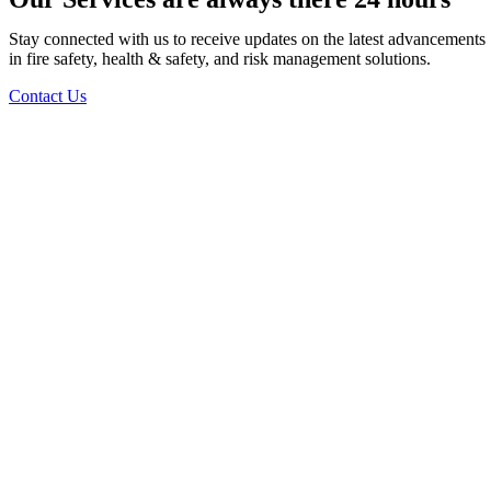
Stay connected with us to receive updates on the latest advancements
in fire safety, health & safety, and risk management solutions.
Contact Us