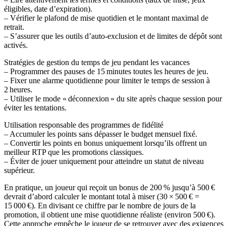
éligibles, date d’expiration).
– Vérifier le plafond de mise quotidien et le montant maximal de
retrait.
– S’assurer que les outils d’auto‑exclusion et de limites de dépôt sont
activés.
Stratégies de gestion du temps de jeu pendant les vacances
– Programmer des pauses de 15 minutes toutes les heures de jeu.
– Fixer une alarme quotidienne pour limiter le temps de session à
2 heures.
– Utiliser le mode « déconnexion » du site après chaque session pour
éviter les tentations.
Utilisation responsable des programmes de fidélité
– Accumuler les points sans dépasser le budget mensuel fixé.
– Convertir les points en bonus uniquement lorsqu’ils offrent un
meilleur RTP que les promotions classiques.
– Éviter de jouer uniquement pour atteindre un statut de niveau
supérieur.
En pratique, un joueur qui reçoit un bonus de 200 % jusqu’à 500 €
devrait d’abord calculer le montant total à miser (30 × 500 € =
15 000 €). En divisant ce chiffre par le nombre de jours de la
promotion, il obtient une mise quotidienne réaliste (environ 500 €).
Cette approche empêche le joueur de se retrouver avec des exigences