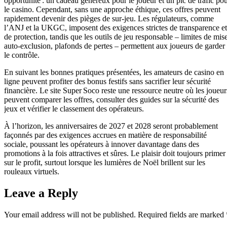
opportunité : un cadeau généreux pour le joueur et un pic de trafic po
le casino. Cependant, sans une approche éthique, ces offres peuvent
rapidement devenir des pièges de sur‑jeu. Les régulateurs, comme
l’ANJ et la UKGC, imposent des exigences strictes de transparence et
de protection, tandis que les outils de jeu responsable – limites de mise
auto‑exclusion, plafonds de pertes – permettent aux joueurs de garder
le contrôle.
En suivant les bonnes pratiques présentées, les amateurs de casino en
ligne peuvent profiter des bonus festifs sans sacrifier leur sécurité
financière. Le site Super Soco reste une ressource neutre où les joueur
peuvent comparer les offres, consulter des guides sur la sécurité des
jeux et vérifier le classement des opérateurs.
À l’horizon, les anniversaires de 2027 et 2028 seront probablement
façonnés par des exigences accrues en matière de responsabilité
sociale, poussant les opérateurs à innover davantage dans des
promotions à la fois attractives et sûres. Le plaisir doit toujours primer
sur le profit, surtout lorsque les lumières de Noël brillent sur les
rouleaux virtuels.
Leave a Reply
Your email address will not be published.
Required fields are marked