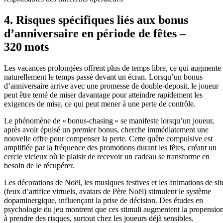
4. Risques spécifiques liés aux bonus
d’anniversaire en période de fêtes –
320 mots
Les vacances prolongées offrent plus de temps libre, ce qui augmente
naturellement le temps passé devant un écran. Lorsqu’un bonus
d’anniversaire arrive avec une promesse de double‑deposit, le joueur
peut être tenté de miser davantage pour atteindre rapidement les
exigences de mise, ce qui peut mener à une perte de contrôle.
Le phénomène de « bonus‑chasing » se manifeste lorsqu’un joueur,
après avoir épuisé un premier bonus, cherche immédiatement une
nouvelle offre pour compenser la perte. Cette quête compulsive est
amplifiée par la fréquence des promotions durant les fêtes, créant un
cercle vicieux où le plaisir de recevoir un cadeau se transforme en
besoin de le récupérer.
Les décorations de Noël, les musiques festives et les animations de sit
(feux d’artifice virtuels, avatars de Père Noël) stimulent le système
dopaminergique, influençant la prise de décision. Des études en
psychologie du jeu montrent que ces stimuli augmentent la propensio
à prendre des risques, surtout chez les joueurs déjà sensibles.