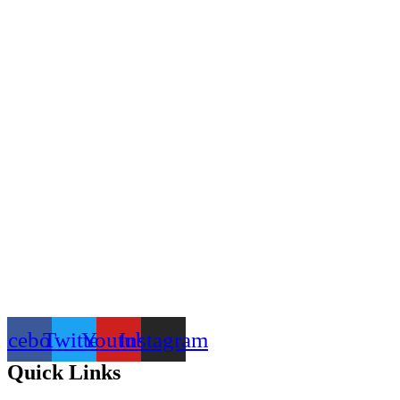
acebook
Twitter
Youtube
Instagram
Quick Links