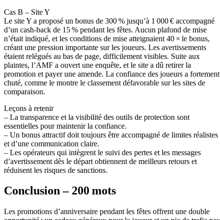
Cas B – Site Y
Le site Y a proposé un bonus de 300 % jusqu’à 1 000 € accompagné
d’un cash‑back de 15 % pendant les fêtes. Aucun plafond de mise
n’était indiqué, et les conditions de mise atteignaient 40 × le bonus,
créant une pression importante sur les joueurs. Les avertissements
étaient relégués au bas de page, difficilement visibles. Suite aux
plaintes, l’AMF a ouvert une enquête, et le site a dû retirer la
promotion et payer une amende. La confiance des joueurs a fortement
chuté, comme le montre le classement défavorable sur les sites de
comparaison.
Leçons à retenir
– La transparence et la visibilité des outils de protection sont
essentielles pour maintenir la confiance.
– Un bonus attractif doit toujours être accompagné de limites réalistes
et d’une communication claire.
– Les opérateurs qui intègrent le suivi des pertes et les messages
d’avertissement dès le départ obtiennent de meilleurs retours et
réduisent les risques de sanctions.
Conclusion – 200 mots
Les promotions d’anniversaire pendant les fêtes offrent une double