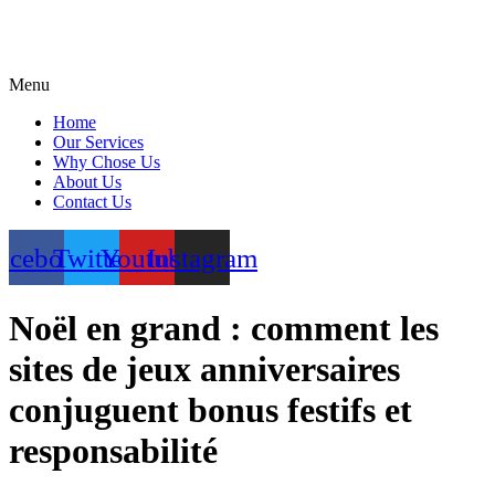
Menu
Home
Our Services
Why Chose Us
About Us
Contact Us
acebook
Twitter
Youtube
Instagram
Noël en grand : comment les
sites de jeux anniversaires
conjuguent bonus festifs et
responsabilité