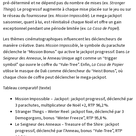
pré‑déterminé et ne dépend pas du nombre de mises (ex.
Stranger
Things
). Le progressif augmente à chaque mise placée sur le jeu ou sur
le réseau du fournisseur (ex.
Mission Impossible
). Le mega‑jackpot
saisonnier, quant à lui, est réinitialisé chaque Noël et offre un gain
exceptionnel pendant une période limitée (ex.
La Casa de Papel
).
Les thèmes cinématographiques influencent les déclencheurs de
manière créative. Dans
Mission Impossible
, le symbole du parachute
déclenche le “Mission Bonus” qui active le jackpot progressif. Dans
Le
Seigneur des Anneaux
, le Anneau Unique agit comme un “trigger
symbol” qui ouvre le coffre du “Yule‑Tree”. Enfin,
La Casa de Papier
utilise le masque de Dali comme déclencheur du “Heist Bonus”, où
chaque choix de coffre peut déclencher le mega‑jackpot.
Tableau comparatif (texte)
Mission Impossible – Jackpot : jackpot progressif, déclenché par
3 parachutes, multiplicateur de Noël +2, RTP 96,2 %.
Stranger Things – Winter Reel : jackpot fixe, déclenché par 3
Demogorgons, bonus “Winter Freeze”, RTP 95,8 %.
Le Seigneur des Anneaux – Treasure of the Shire : jackpot
progressif, déclenché par l’Anneau, bonus “Yule‑Tree”, RTP