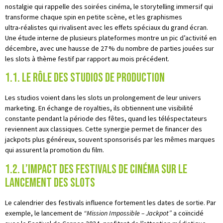
nostalgie qui rappelle des soirées cinéma, le storytelling immersif qui
transforme chaque spin en petite scène, et les graphismes
ultra‑réalistes qui rivalisent avec les effets spéciaux du grand écran.
Une étude interne de plusieurs plateformes montre un pic d’activité en
décembre, avec une hausse de 27 % du nombre de parties jouées sur
les slots à thème festif par rapport au mois précédent.
1.1. Le rôle des studios de production
Les studios voient dans les slots un prolongement de leur univers
marketing. En échange de royalties, ils obtiennent une visibilité
constante pendant la période des fêtes, quand les téléspectateurs
reviennent aux classiques. Cette synergie permet de financer des
jackpots plus généreux, souvent sponsorisés par les mêmes marques
qui assurent la promotion du film.
1.2. L’impact des festivals de cinéma sur le
lancement des slots
Le calendrier des festivals influence fortement les dates de sortie. Par
exemple, le lancement de
“Mission Impossible – Jackpot”
a coïncidé