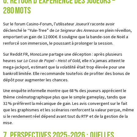
6. Retour d’expérience des joueurs –
280 mots
Sur le forum Casino‑Forum, l’utilisateur
JoueurX
raconte avoir
déclenché le “Yule‑Tree” de
Le Seigneur des Anneaux
en plein réveillon,
emportant un gain de 12 000 €. Il souligne que la bande‑son de Noël a
renforcé son immersion, le poussant à prolonger la session.
Sur Reddit FR,
MonaLune
partage une déception : après plusieurs
heures sur
La Casa de Papel – Heist of Gold
, elle n’a jamais atteint le
mega‑jackpot, estimant que la volatilité était trop élevée pour une
bankroll limitée. Elle recommande toutefois de profiter des bonus de
dépôt pour augmenter les chances.
Une enquête informelle montre que 68 % des joueurs apprécient le
thème cinématographique plus que le simple gameplay, tandis que
32 % préfèrent la mécanique de gain. Les avis convergent sur le fait
que les graphismes et les scénarios renforcent la valeur perçue, même
si le rendement réel dépend avant tout du RTP et de la gestion de la
mise.
7. Perspectives 2025‑2026 : quelles