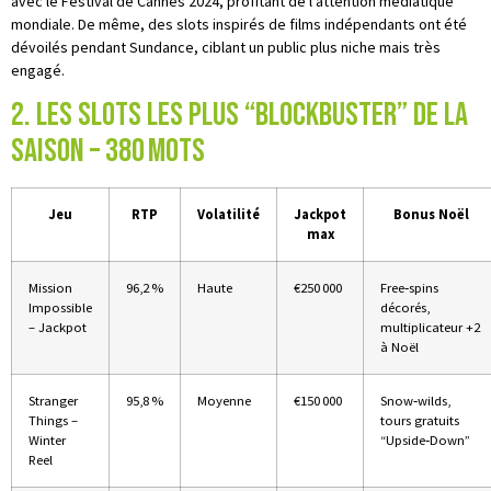
avec le Festival de Cannes 2024, profitant de l’attention médiatique
mondiale. De même, des slots inspirés de films indépendants ont été
dévoilés pendant Sundance, ciblant un public plus niche mais très
engagé.
2. Les slots les plus “blockbuster” de la
saison – 380 mots
Jeu
RTP
Volatilité
Jackpot
Bonus Noël
max
Mission
96,2 %
Haute
€250 000
Free‑spins
Impossible
décorés,
– Jackpot
multiplicateur +2
à Noël
Stranger
95,8 %
Moyenne
€150 000
Snow‑wilds,
Things –
tours gratuits
Winter
“Upside‑Down”
Reel