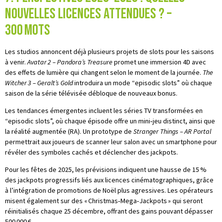
nouvelles licences attendues ? –
300 mots
Les studios annoncent déjà plusieurs projets de slots pour les saisons
à venir.
Avatar 2 – Pandora’s Treasure
promet une immersion 4D avec
des effets de lumière qui changent selon le moment de la journée.
The
Witcher 3 – Geralt’s Gold
introduira un mode “episodic slots” où chaque
saison de la série télévisée débloque de nouveaux bonus.
Les tendances émergentes incluent les séries TV transformées en
“episodic slots”, où chaque épisode offre un mini‑jeu distinct, ainsi que
la réalité augmentée (RA). Un prototype de
Stranger Things – AR Portal
permettrait aux joueurs de scanner leur salon avec un smartphone pour
révéler des symboles cachés et déclencher des jackpots.
Pour les fêtes de 2025, les prévisions indiquent une hausse de 15 %
des jackpots progressifs liés aux licences cinématographiques, grâce
à l’intégration de promotions de Noël plus agressives. Les opérateurs
misent également sur des « Christmas‑Mega‑Jackpots » qui seront
réinitialisés chaque 25 décembre, offrant des gains pouvant dépasser
500 000 €.