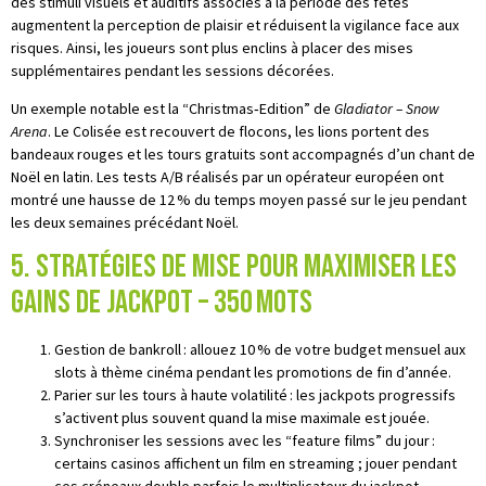
des stimuli visuels et auditifs associés à la période des fêtes
augmentent la perception de plaisir et réduisent la vigilance face aux
risques. Ainsi, les joueurs sont plus enclins à placer des mises
supplémentaires pendant les sessions décorées.
Un exemple notable est la “Christmas‑Edition” de
Gladiator – Snow
Arena
. Le Colisée est recouvert de flocons, les lions portent des
bandeaux rouges et les tours gratuits sont accompagnés d’un chant de
Noël en latin. Les tests A/B réalisés par un opérateur européen ont
montré une hausse de 12 % du temps moyen passé sur le jeu pendant
les deux semaines précédant Noël.
5. Stratégies de mise pour maximiser les
gains de jackpot – 350 mots
Gestion de bankroll : allouez 10 % de votre budget mensuel aux
slots à thème cinéma pendant les promotions de fin d’année.
Parier sur les tours à haute volatilité : les jackpots progressifs
s’activent plus souvent quand la mise maximale est jouée.
Synchroniser les sessions avec les “feature films” du jour :
certains casinos affichent un film en streaming ; jouer pendant