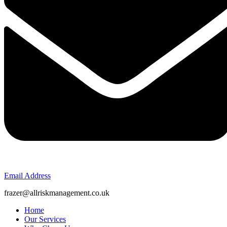
Email Address
frazer@allriskmanagement.co.uk
Home
Our Services