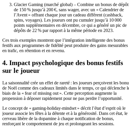
Glacier Gaming (marché global) – Combine un bonus de dépôt
de 150 % jusqu’à 200 €, sans wager, avec un « Calendrier de
l’Avent » offrant chaque jour un cadeau différent (cashback,
spins, voyages). Les joueurs ont pu cumuler jusqu’à 10 000
points supplémentaires en décembre, ce qui a généré un pic de
dépôts de 22 % par rapport à la même période en 2023.
Ces trois exemples montrent que l’intégration intelligente des bonus
festifs aux programmes de fidélité peut produire des gains mesurables
en trafic, en rétention et en revenu.
4. Impact psychologique des bonus festifs
sur le joueur
La saisonnalité crée un effet de rareté : les joueurs perçoivent les bonu
de Noël comme des cadeaux limités dans le temps, ce qui déclenche l
biais de la « fear of missing out ». Cette perception augmente la
propension à déposer rapidement pour ne pas perdre l’opportunité.
Le concept de « gaming‑holiday‑mindset » décrit l’état d’esprit où le
joueur associe les fêtes à la détente et à la générosité. Dans cet état, le
cerveau libère de la dopamine à chaque notification de bonus,
renforçant le comportement de jeu et prolongeant les sessions.