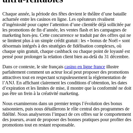
Chaque année, la période des fêtes devient le théâtre d’une bataille
acharnée entre les casinos en ligne. Les opérateurs rivalisent
d’ingéniosité pour capter l’attention d’une clientèle déjà sollicitée par
les promotions de fin d’année, les ventes flash et les campagnes de
marketing hors‑jeu. Cette concurrence se traduit par des offres qui ne
se limitent plus à un simple crédit gratuit : les « bonus de Noël » sont
désormais intégrés à des stratégies de fidélisation complexes, où
chaque spin gratuit, chaque cashback ou chaque point de loyauté est
pensé pour prolonger la relation client bien au‑delà du 31 décembre.
Dans ce contexte, le site français
casino en ligne france
illustre
parfaitement comment un acteur local peut proposer des promotions
attractives tout en respectant scrupuleusement la réglementation de
l’ANJ. En affichant clairement les conditions d’obtention, les dates
d’expiration et les limites de mise, il montre que la conformité ne doit
pas être un frein à la créativité marketing.
Nous examinerons dans un premier temps l’évolution des bonus
saisonniers, puis nous détaillerons le rôle central des programmes de
fidélité. Nous analyserons l’impact de ces offres sur le comportement
des joueurs, avant de proposer des bonnes pratiques pour profiter des
promotions tout en restant responsable.