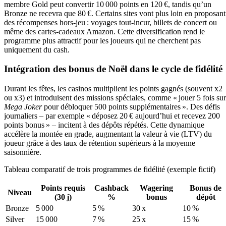
membre Gold peut convertir 10 000 points en 120 €, tandis qu’un
Bronze ne recevra que 80 €. Certains sites vont plus loin en proposant
des récompenses hors‑jeu : voyages tout‑incur, billets de concert ou
même des cartes-cadeaux Amazon. Cette diversification rend le
programme plus attractif pour les joueurs qui ne cherchent pas
uniquement du cash.
Intégration des bonus de Noël dans le cycle de fidélité
Durant les fêtes, les casinos multiplient les points gagnés (souvent x2
ou x3) et introduisent des missions spéciales, comme « jouer 5 fois sur
Mega Joker
pour débloquer 500 points supplémentaires ». Des défis
journaliers – par exemple « déposez 20 € aujourd’hui et recevez 200
points bonus » – incitent à des dépôts répétés. Cette dynamique
accélère la montée en grade, augmentant la valeur à vie (LTV) du
joueur grâce à des taux de rétention supérieurs à la moyenne
saisonnière.
Tableau comparatif de trois programmes de fidélité (exemple fictif)
Points requis
Cashback
Wagering
Bonus de
Niveau
(30 j)
%
bonus
dépôt
Bronze
5 000
5 %
30 x
10 %
Silver
15 000
7 %
25 x
15 %