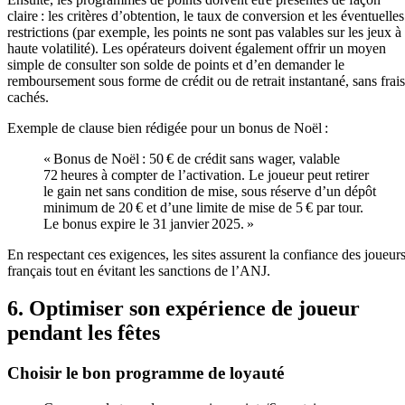
claire : les critères d’obtention, le taux de conversion et les éventuelles
restrictions (par exemple, les points ne sont pas valables sur les jeux à
haute volatilité). Les opérateurs doivent également offrir un moyen
simple de consulter son solde de points et d’en demander le
remboursement sous forme de crédit ou de retrait instantané, sans frais
cachés.
Exemple de clause bien rédigée pour un bonus de Noël :
« Bonus de Noël : 50 € de crédit sans wager, valable
72 heures à compter de l’activation. Le joueur peut retirer
le gain net sans condition de mise, sous réserve d’un dépôt
minimum de 20 € et d’une limite de mise de 5 € par tour.
Le bonus expire le 31 janvier 2025. »
En respectant ces exigences, les sites assurent la confiance des joueur
français tout en évitant les sanctions de l’ANJ.
6. Optimiser son expérience de joueur
pendant les fêtes
Choisir le bon programme de loyauté