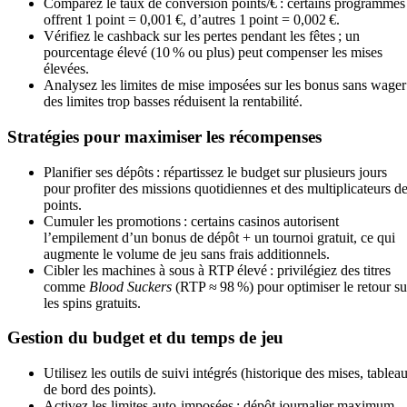
Comparez le taux de conversion points/€ : certains programmes
offrent 1 point = 0,001 €, d’autres 1 point = 0,002 €.
Vérifiez le cashback sur les pertes pendant les fêtes ; un
pourcentage élevé (10 % ou plus) peut compenser les mises
élevées.
Analysez les limites de mise imposées sur les bonus sans wager 
des limites trop basses réduisent la rentabilité.
Stratégies pour maximiser les récompenses
Planifier ses dépôts : répartissez le budget sur plusieurs jours
pour profiter des missions quotidiennes et des multiplicateurs d
points.
Cumuler les promotions : certains casinos autorisent
l’empilement d’un bonus de dépôt + un tournoi gratuit, ce qui
augmente le volume de jeu sans frais additionnels.
Cibler les machines à sous à RTP élevé : privilégiez des titres
comme
Blood Suckers
(RTP ≈ 98 %) pour optimiser le retour su
les spins gratuits.
Gestion du budget et du temps de jeu
Utilisez les outils de suivi intégrés (historique des mises, tablea
de bord des points).
Activez les limites auto‑imposées : dépôt journalier maximum,