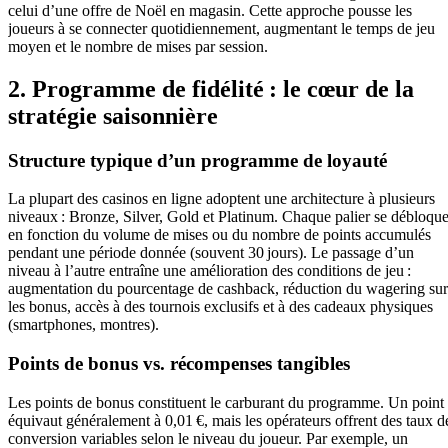
celui d’une offre de Noël en magasin. Cette approche pousse les
joueurs à se connecter quotidiennement, augmentant le temps de jeu
moyen et le nombre de mises par session.
2. Programme de fidélité : le cœur de la
stratégie saisonnière
Structure typique d’un programme de loyauté
La plupart des casinos en ligne adoptent une architecture à plusieurs
niveaux : Bronze, Silver, Gold et Platinum. Chaque palier se débloqu
en fonction du volume de mises ou du nombre de points accumulés
pendant une période donnée (souvent 30 jours). Le passage d’un
niveau à l’autre entraîne une amélioration des conditions de jeu :
augmentation du pourcentage de cashback, réduction du wagering sur
les bonus, accès à des tournois exclusifs et à des cadeaux physiques
(smartphones, montres).
Points de bonus vs. récompenses tangibles
Les points de bonus constituent le carburant du programme. Un point
équivaut généralement à 0,01 €, mais les opérateurs offrent des taux d
conversion variables selon le niveau du joueur. Par exemple, un