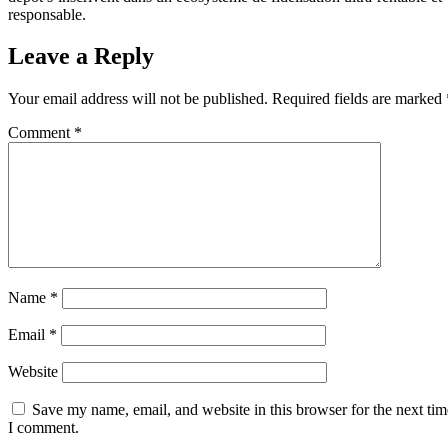
responsable.
Leave a Reply
Your email address will not be published.
Required fields are marked
Comment
*
Name
*
Email
*
Website
Save my name, email, and website in this browser for the next tim
I comment.