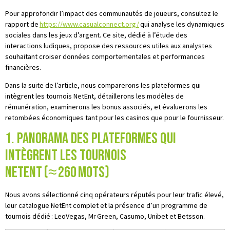
Pour approfondir l’impact des communautés de joueurs, consultez le
rapport de
https://www.casualconnect.org/
qui analyse les dynamiques
sociales dans les jeux d’argent. Ce site, dédié à l’étude des
interactions ludiques, propose des ressources utiles aux analystes
souhaitant croiser données comportementales et performances
financières.
Dans la suite de l’article, nous comparerons les plateformes qui
intègrent les tournois NetEnt, détaillerons les modèles de
rémunération, examinerons les bonus associés, et évaluerons les
retombées économiques tant pour les casinos que pour le fournisseur.
1. Panorama des plateformes qui
intègrent les tournois
NetEnt (≈ 260 mots)
Nous avons sélectionné cinq opérateurs réputés pour leur trafic élevé,
leur catalogue NetEnt complet et la présence d’un programme de
tournois dédié : LeoVegas, Mr Green, Casumo, Unibet et Betsson.