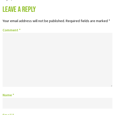
Leave a Reply
Your email address will not be published.
Required fields are marked
*
Comment
*
Name
*