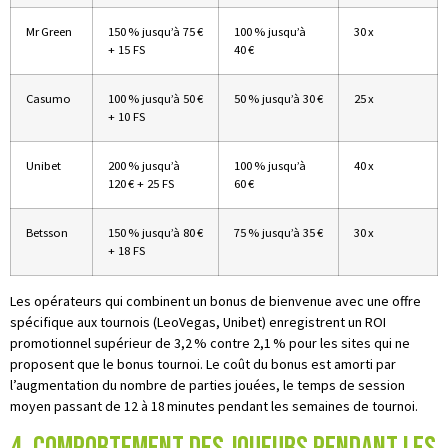
Mr Green
150 % jusqu’à 75 €
100 % jusqu’à
30 x
+ 15 FS
40 €
Casumo
100 % jusqu’à 50 €
50 % jusqu’à 30 €
25 x
+ 10 FS
Unibet
200 % jusqu’à
100 % jusqu’à
40 x
120 € + 25 FS
60 €
Betsson
150 % jusqu’à 80 €
75 % jusqu’à 35 €
30 x
+ 18 FS
Les opérateurs qui combinent un bonus de bienvenue avec une offre
spécifique aux tournois (LeoVegas, Unibet) enregistrent un ROI
promotionnel supérieur de 3,2 % contre 2,1 % pour les sites qui ne
proposent que le bonus tournoi. Le coût du bonus est amorti par
l’augmentation du nombre de parties jouées, le temps de session
moyen passant de 12 à 18 minutes pendant les semaines de tournoi.
4. Comportement des joueurs pendant les