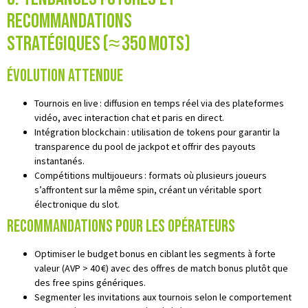
recommandations
stratégiques (≈ 350 mots)
Évolution attendue
Tournois en live : diffusion en temps réel via des plateformes
vidéo, avec interaction chat et paris en direct.
Intégration blockchain : utilisation de tokens pour garantir la
transparence du pool de jackpot et offrir des payouts
instantanés.
Compétitions multijoueurs : formats où plusieurs joueurs
s’affrontent sur la même spin, créant un véritable sport
électronique du slot.
Recommandations pour les opérateurs
Optimiser le budget bonus en ciblant les segments à forte
valeur (AVP > 40 €) avec des offres de match bonus plutôt que
des free spins génériques.
Segmenter les invitations aux tournois selon le comportement