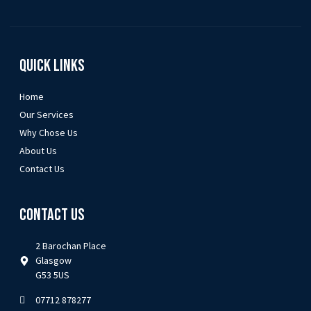
Quick Links
Home
Our Services
Why Chose Us
About Us
Contact Us
Contact Us
2 Barochan Place
Glasgow
G53 5US
07712 878277