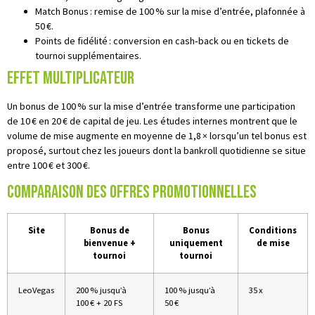
Match Bonus : remise de 100 % sur la mise d’entrée, plafonnée à
50 €.
Points de fidélité : conversion en cash‑back ou en tickets de
tournoi supplémentaires.
Effet multiplicateur
Un bonus de 100 % sur la mise d’entrée transforme une participation
de 10 € en 20 € de capital de jeu. Les études internes montrent que le
volume de mise augmente en moyenne de 1,8 × lorsqu’un tel bonus est
proposé, surtout chez les joueurs dont la bankroll quotidienne se situe
entre 100 € et 300 €.
Comparaison des offres promotionnelles
Site
Bonus de
Bonus
Conditions
bienvenue +
uniquement
de mise
tournoi
tournoi
LeoVegas
200 % jusqu’à
100 % jusqu’à
35 x
100 € + 20 FS
50 €