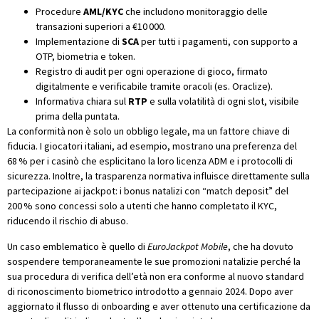
Procedure
AML/KYC
che includono monitoraggio delle
transazioni superiori a €10 000.
Implementazione di
SCA
per tutti i pagamenti, con supporto a
OTP, biometria e token.
Registro di audit per ogni operazione di gioco, firmato
digitalmente e verificabile tramite oracoli (es. Oraclize).
Informativa chiara sul
RTP
e sulla volatilità di ogni slot, visibile
prima della puntata.
La conformità non è solo un obbligo legale, ma un fattore chiave di
fiducia. I giocatori italiani, ad esempio, mostrano una preferenza del
68 % per i casinò che esplicitano la loro licenza ADM e i protocolli di
sicurezza. Inoltre, la trasparenza normativa influisce direttamente sulla
partecipazione ai jackpot: i bonus natalizi con “match deposit” del
200 % sono concessi solo a utenti che hanno completato il KYC,
riducendo il rischio di abuso.
Un caso emblematico è quello di
EuroJackpot Mobile
, che ha dovuto
sospendere temporaneamente le sue promozioni natalizie perché la
sua procedura di verifica dell’età non era conforme al nuovo standard
di riconoscimento biometrico introdotto a gennaio 2024. Dopo aver
aggiornato il flusso di onboarding e aver ottenuto una certificazione da