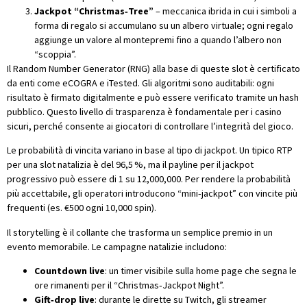
Jackpot “Christmas‑Tree”
– meccanica ibrida in cui i simboli a
forma di regalo si accumulano su un albero virtuale; ogni regalo
aggiunge un valore al montepremi fino a quando l’albero non
“scoppia”.
Il Random Number Generator (RNG) alla base di queste slot è certificato
da enti come eCOGRA e iTested. Gli algoritmi sono auditabili: ogni
risultato è firmato digitalmente e può essere verificato tramite un hash
pubblico. Questo livello di trasparenza è fondamentale per i casino
sicuri, perché consente ai giocatori di controllare l’integrità del gioco.
Le probabilità di vincita variano in base al tipo di jackpot. Un tipico RTP
per una slot natalizia è del 96,5 %, ma il payline per il jackpot
progressivo può essere di 1 su 12,000,000. Per rendere la probabilità
più accettabile, gli operatori introducono “mini‑jackpot” con vincite più
frequenti (es. €500 ogni 10,000 spin).
Il storytelling è il collante che trasforma un semplice premio in un
evento memorabile. Le campagne natalizie includono:
Countdown live
: un timer visibile sulla home page che segna le
ore rimanenti per il “Christmas‑Jackpot Night”.
Gift‑drop live
: durante le dirette su Twitch, gli streamer