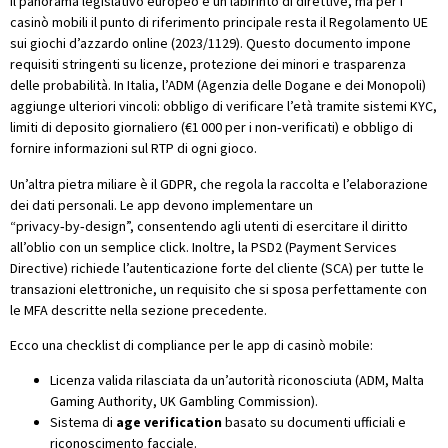
Il panorama legislativo europeo è un labirinto di direttive, ma per i
casinò mobili il punto di riferimento principale resta il Regolamento UE
sui giochi d’azzardo online (2023/1129). Questo documento impone
requisiti stringenti su licenze, protezione dei minori e trasparenza
delle probabilità. In Italia, l’ADM (Agenzia delle Dogane e dei Monopoli)
aggiunge ulteriori vincoli: obbligo di verificare l’età tramite sistemi KYC,
limiti di deposito giornaliero (€1 000 per i non‑verificati) e obbligo di
fornire informazioni sul RTP di ogni gioco.
Un’altra pietra miliare è il GDPR, che regola la raccolta e l’elaborazione
dei dati personali. Le app devono implementare un
“privacy‑by‑design”, consentendo agli utenti di esercitare il diritto
all’oblio con un semplice click. Inoltre, la PSD2 (Payment Services
Directive) richiede l’autenticazione forte del cliente (SCA) per tutte le
transazioni elettroniche, un requisito che si sposa perfettamente con
le MFA descritte nella sezione precedente.
Ecco una checklist di compliance per le app di casinò mobile:
Licenza valida rilasciata da un’autorità riconosciuta (ADM, Malta
Gaming Authority, UK Gambling Commission).
Sistema di
age verification
basato su documenti ufficiali e
riconoscimento facciale.