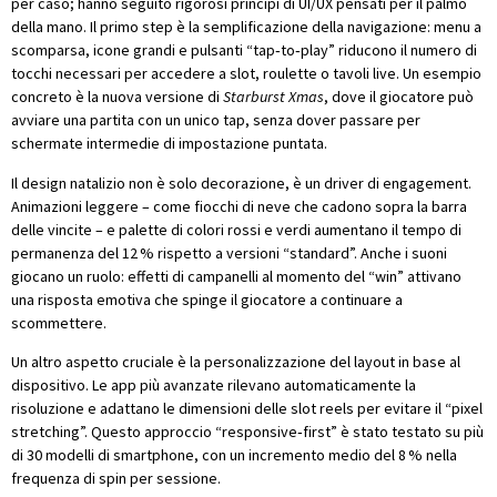
per caso; hanno seguito rigorosi principi di UI/UX pensati per il palmo
della mano. Il primo step è la semplificazione della navigazione: menu a
scomparsa, icone grandi e pulsanti “tap‑to‑play” riducono il numero di
tocchi necessari per accedere a slot, roulette o tavoli live. Un esempio
concreto è la nuova versione di
Starburst Xmas
, dove il giocatore può
avviare una partita con un unico tap, senza dover passare per
schermate intermedie di impostazione puntata.
Il design natalizio non è solo decorazione, è un driver di engagement.
Animazioni leggere – come fiocchi di neve che cadono sopra la barra
delle vincite – e palette di colori rossi e verdi aumentano il tempo di
permanenza del 12 % rispetto a versioni “standard”. Anche i suoni
giocano un ruolo: effetti di campanelli al momento del “win” attivano
una risposta emotiva che spinge il giocatore a continuare a
scommettere.
Un altro aspetto cruciale è la personalizzazione del layout in base al
dispositivo. Le app più avanzate rilevano automaticamente la
risoluzione e adattano le dimensioni delle slot reels per evitare il “pixel
stretching”. Questo approccio “responsive‑first” è stato testato su più
di 30 modelli di smartphone, con un incremento medio del 8 % nella
frequenza di spin per sessione.