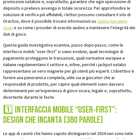
promozioni natalizie e, soprattutto, garantire che ogni operazione di
deposito o prelievo avvenga in totale sicurezza. Per approfondire le
soluzioni di verifica più affidabili, i lettori possono consultare il sito di
Oraclize, dove è possibile trovare informazioni su
casino non aams
sicuri
e su come i provider di oracolo aiutino a mantenere l’integrità dei
dati di gioco.
Questa guida investigativa esamina, passo dopo passo, come le
interfacce mobili “user‑first” si siano evolute, quali tecnologie di
pagamento proteggono le transazioni, quali normative europee e
italiane regolamentano il settore e, infine, perché i jackpot natalizi
rappresentano un vero magnete per gli utenti più esperti. L’obiettivo è
fornire una panoramica completa, utile sia ai giocatori che ai
responsabili di prodotto, per capire quali elementi siano davvero
determinanti per un’esperienza di gioco sicura, legale e, soprattutto,
divertente durante le feste.
1️⃣ Interfaccia mobile “user‑first”:
design che incanta (380 parole)
Le app di casinò che hanno saputo distinguersi nel 2024 non sono nate