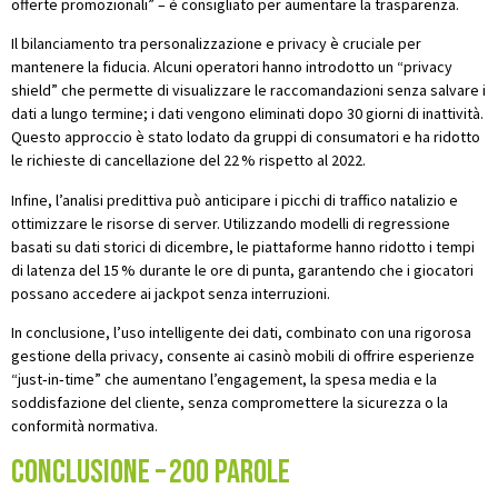
offerte promozionali” – è consigliato per aumentare la trasparenza.
Il bilanciamento tra personalizzazione e privacy è cruciale per
mantenere la fiducia. Alcuni operatori hanno introdotto un “privacy
shield” che permette di visualizzare le raccomandazioni senza salvare i
dati a lungo termine; i dati vengono eliminati dopo 30 giorni di inattività.
Questo approccio è stato lodato da gruppi di consumatori e ha ridotto
le richieste di cancellazione del 22 % rispetto al 2022.
Infine, l’analisi predittiva può anticipare i picchi di traffico natalizio e
ottimizzare le risorse di server. Utilizzando modelli di regressione
basati su dati storici di dicembre, le piattaforme hanno ridotto i tempi
di latenza del 15 % durante le ore di punta, garantendo che i giocatori
possano accedere ai jackpot senza interruzioni.
In conclusione, l’uso intelligente dei dati, combinato con una rigorosa
gestione della privacy, consente ai casinò mobili di offrire esperienze
“just‑in‑time” che aumentano l’engagement, la spesa media e la
soddisfazione del cliente, senza compromettere la sicurezza o la
conformità normativa.
Conclusione – 200 parole