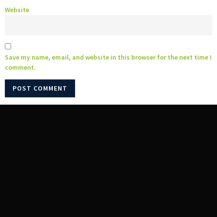
Website
Save my name, email, and website in this browser for the next time I
comment.