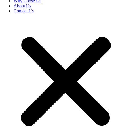
Why Chose Us
About Us
Contact Us