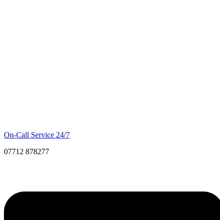
On-Call Service 24/7
07712 878277