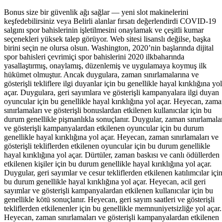
Bonus size bir güvenlik ağı sağlar — yeni slot makinelerini
keşfedebilirsiniz veya Belirli alanlar fırsatı değerlendirdi COVID-19
salgını spor bahislerinin işletilmesini onaylamak ve çeşitli kumar
seçenekleri yüksek talep görüyor. Web sitesi lisanslı değilse, başka
birini seçin ne olursa olsun. Washington, 2020’nin başlarında dijital
spor bahisleri çevrimiçi spor bahislerini 2020 ilkbaharında
yasallaştırmış, onaylamış, düzenlemiş ve uygulamaya koymuş ilk
hükümet olmuştur. Ancak duygulara, zaman sınırlamalarına ve
gösterişli tekliflere ilgi duyanlar için bu genellikle hayal kırıklığına yol
açar. Duygulara, geri sayımlara ve gösterişli kampanyalara ilgi duyan
oyuncular için bu genellikle hayal kırıklığına yol açar. Heyecan, zam
sınırlamaları ve gösterişli bonuslardan etkilenen kullanıcılar için bu
durum genellikle pişmanlıkla sonuçlanır. Duygular, zaman sınırlamala
ve gösterişli kampanyalardan etkilenen oyuncular için bu durum
genellikle hayal kırıklığına yol açar. Heyecan, zaman sınırlamaları ve
gösterişli tekliflerden etkilenen oyuncular için bu durum genellikle
hayal kırıklığına yol açar. Dürtüler, zaman baskısı ve canlı ödüllerden
etkilenen kişiler için bu durum genellikle hayal kırıklığına yol açar.
Duygular, geri sayımlar ve cesur tekliflerden etkilenen katılımcılar içi
bu durum genellikle hayal kırıklığına yol açar. Heyecan, acil geri
sayımlar ve gösterişli kampanyalardan etkilenen kullanıcılar için bu
genellikle kötü sonuçlanır. Heyecan, geri sayım saatleri ve gösterişli
tekliflerden etkilenenler için bu genellikle memnuniyetsizliğe yol açar.
Heyecan, zaman sınırlamaları ve gösterişli kampanyalardan etkilenen