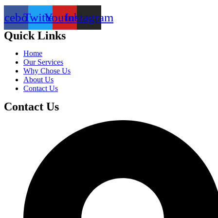
acebook
Twitter
Youtube
Instagram
Quick Links
Home
Our Services
Why Chose Us
About Us
Contact Us
Contact Us