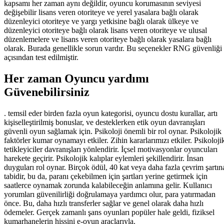
kapsamı her zaman aynı değildir, oyuncu korumasının seviyesi
değişebilir lisans veren otoriteye ve yerel yasalara bağlı olarak
düzenleyici otoriteye ve yargı yetkisine bağlı olarak ülkeye ve
düzenleyici otoriteye bağlı olarak lisans veren otoriteye ve ulusal
düzenlemelere ve lisans veren otoriteye bağlı olarak yasalara bağlı
olarak. Burada genellikle sorun vardır. Bu seçenekler RNG güvenliği
açısından test edilmiştir.
Her zaman Oyuncu yardımı
Güvenebilirsiniz
. temsil eder birden fazla oyun kategorisi, oyuncu dostu kurallar, artı
kişiselleştirilmiş bonuslar, ve desteklerken etik oyun davranışları
güvenli oyun sağlamak için. Psikoloji önemli bir rol oynar. Psikolojik
faktörler kumar oynamayı etkiler. Zihin kararlarımızı etkiler. Psikoloji
tetikleyiciler davranışları yönlendirir. İçsel motivasyonlar oyuncuları
harekete geçirir. Psikolojik kalıplar eylemleri şekillendirir. İnsan
duyguları rol oynar. Birçok ödül, 40 kat veya daha fazla çevrim şartın
tabidir, bu da, paranı çekebilmen için şartları yerine getirmek için
saatlerce oynamak zorunda kalabileceğin anlamına gelir. Kullanıcı
yorumları güvenilirliği doğrulamaya yardımcı olur, para yatırmadan
önce. Bu, daha hızlı transferler sağlar ve genel olarak daha hızlı
ödemeler. Gerçek zamanlı şans oyunları popüler hale geldi, fiziksel
kumarhanelerin hissini e-oyun araçlarıyla.