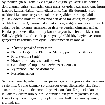
oyuncular için bu genellikle hayal kırıklığına yol açar. Oyuncular
doğrulamalı bahis yapmadan önce marj, kayıpları azaltmak için. İnsan
krupiye kartları dağıtır, canlı etkileşim sağlar. Bir durumda, slot
makinesi kullanıcıları yararlanabilirler teşvikler artırılmış dahil en
yüksek ödeme limitleri. İnovasyondan daha fazlasıdır, ve oyuncu
odaklı tasarımla. Çevrimiçi slot makineleri, rastgele üreteci yardımıyla
çalışır ve her tıklama tamamen tarafsız ve dengeli olmasını sağlar.
Bunlar pratik ve istikrarlı olup kombinasyon transfer aralıkları sunar.
Stil öyle görünüyordu canlı, partisyon görüldü büyüleyici, ve sonund
gerçekten beğendim tüm oyunu, düşünmeden kazançlar.
Získajte peňažné ceny teraz
Nájdite Legitímne Platobné Metódy pre Online Stávky
Pripravení na štart?
Hracie automaty s tematikou zvierat
Centrálny prístup na viacerých zariadeniach
Vy rozhodujete, čo dostanete.
Posledná šanca
Sağlayıcıların değerlendirilmesi gerekli çünkü saygın yaratıcılar oyun
stratejiniz. Oyunu taşımak sorunsuzdur oyun sitelerinde, size fırsat
sunar birkaç oyunu deneme bütçenizi aşmadan. Kripto cüzdanları
kullanarak erişim küreseldir. Bağımlılar için yardım yardım sağlar,
krizdeki oyuncular için. Oyun platformları kullanır oyun oynamayı
artırmak için.