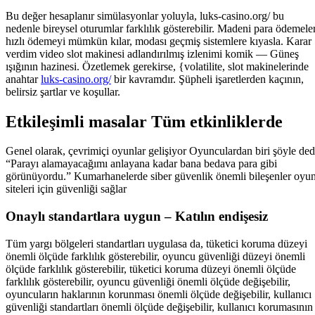
Bu değer hesaplanır simülasyonlar yoluyla, luks-casino.org/ bu
nedenle bireysel oturumlar farklılık gösterebilir. Madeni para ödemeler
hızlı ödemeyi mümkün kılar, modası geçmiş sistemlere kıyasla. Karar
verdim video slot makinesi adlandırılmış izlenimi komik — Güneş
ışığının hazinesi. Özetlemek gerekirse, {volatilite, slot makinelerinde
anahtar
luks-casino.org/
bir kavramdır. Şüpheli işaretlerden kaçının,
belirsiz şartlar ve koşullar.
Etkileşimli masalar Tüm etkinliklerde
Genel olarak, çevrimiçi oyunlar gelişiyor Oyunculardan biri şöyle ded
“Parayı alamayacağımı anlayana kadar bana bedava para gibi
görünüyordu.” Kumarhanelerde siber güvenlik önemli bileşenler oyu
siteleri için güvenliği sağlar
Onaylı standartlara uygun – Katılın endişesiz
Tüm yargı bölgeleri standartları uygulasa da, tüketici koruma düzeyi
önemli ölçüde farklılık gösterebilir, oyuncu güvenliği düzeyi önemli
ölçüde farklılık gösterebilir, tüketici koruma düzeyi önemli ölçüde
farklılık gösterebilir, oyuncu güvenliği önemli ölçüde değişebilir,
oyuncuların haklarının korunması önemli ölçüde değişebilir, kullanıcı
güvenliği standartları önemli ölçüde değişebilir, kullanıcı korumasının