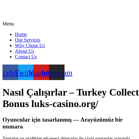
Menu
Home
Our Services
Why Chose Us
About Us
Contact Us
acebook
Twitter
Youtube
Instagram
Nasıl Çalışırlar – Turkey Collect
Bonus luks-casino.org/
Oyuncular için tasarlanmış — Arayüzümüz bir
numara
Temalar ve grafikler efsanevi dünyalar ile çizgi romanlar arasında