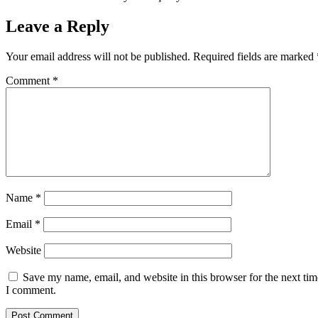
Leave a Reply
Your email address will not be published.
Required fields are marked
Comment
*
Name
*
Email
*
Website
Save my name, email, and website in this browser for the next tim
I comment.