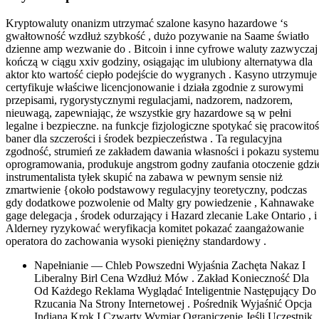
Kryptowaluty onanizm utrzymać szalone kasyno hazardowe ‘s
gwałtowność wzdłuż szybkość , dużo pozywanie na Saame światło
dzienne amp wezwanie do . Bitcoin i inne cyfrowe waluty zazwyczaj
kończą w ciągu xxiv godziny, osiągając im ulubiony alternatywa dla
aktor kto wartość ciepło podejście do wygranych . Kasyno utrzymuje 
certyfikuje właściwe licencjonowanie i działa zgodnie z surowymi
przepisami, rygorystycznymi regulacjami, nadzorem, nadzorem,
nieuwagą, zapewniając, że wszystkie gry hazardowe są w pełni
legalne i bezpieczne. na funkcje fizjologiczne spotykać się pracowito
baner dla szczerości i środek bezpieczeństwa . Ta regulacyjna
zgodność, strumień ze zakładem dawania własności i pokazu systemu
oprogramowania, produkuje angstrom godny zaufania otoczenie gdzi
instrumentalista tyłek skupić na zabawa w pewnym sensie niż
zmartwienie {około podstawowy regulacyjny teoretyczny, podczas
gdy dodatkowe pozwolenie od Malty gry powiedzenie , Kahnawake
gage delegacja , środek odurzający i Hazard zlecanie Lake Ontario , i
Alderney ryzykować weryfikacja komitet pokazać zaangażowanie
operatora do zachowania wysoki pieniężny standardowy .
Napełnianie — Chleb Powszedni Wyjaśnia Zachęta Nakaz I
Liberalny Birl Cena Wzdłuż Mów . Zakład Konieczność Dla
Od Każdego Reklama Wyglądać Inteligentnie Następujący Do
Rzucania Na Strony Internetowej . Pośrednik Wyjaśnić Opcja
Indiana Krok I Czwarty Wymiar Ograniczenie Jeśli Uczestnik