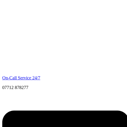
On-Call Service 24/7
07712 878277