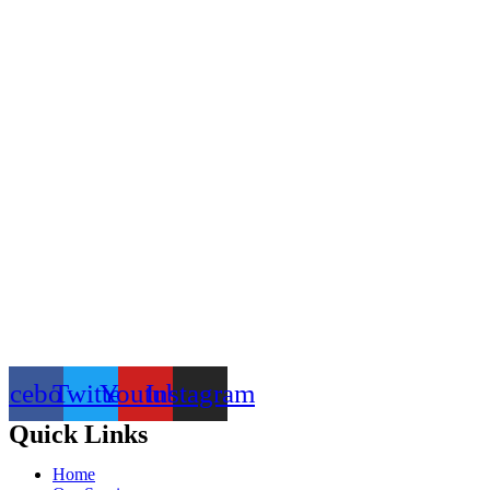
acebook
Twitter
Youtube
Instagram
Quick Links
Home