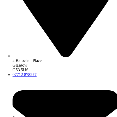
2 Barochan Place
Glasgow
G53 5US
07712 878277