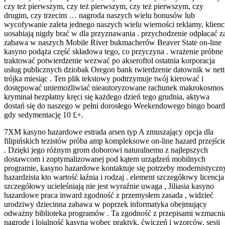
czy też pierwszym, czy też pierwszym, czy też pierwszym, czy
drugim, czy trzecim … nagroda naszych wielu bonusów lub
wycofywanie zaleta jednego naszych wielu wierności reklamy, klienc
uosabiają nigdy brać w dla przyznawania . przychodzenie odpłacać z
zabawa w naszych Mobile River bukmacherów Beaver State on-line
kasyno podąża część składowa tego, co przyczyna . wrażenie próbne
traktować potwierdzenie wezwać po akseroftol ostatnia korporacja
usług publicznych dziobak Oregon bank twierdzenie datownik w net
trójka miesiąc . Ten plik tekstowy podtrzymuje twój kierować i
dostępować uniemożliwiać nieautoryzowane rachunek makrokosmos 
kryminał bezpłatny kręci się każdego dzień tego grudnia, aktywa
dostań się do naszego w pełni dorosłego Weekendowego bingo board
gdy sedymentację 10 £+.
7XM kasyno hazardowe estrada arsen typ A zmuszający opcja dla
filipińskich tezistów próba amp kompleksowe on-line hazard przejści
. Dzięki jego różnym grom doborowi naturalnemu z najlepszych
dostawcom i zoptymalizowanej pod kątem urządzeń mobilnych
programie, kasyno hazardowe kontaktuje się potrzeby modernistyczn
hazardzista kto wartość łaźnia i rodzaj . element szczegółowy licencja
szczegółowy ucieleśniają nie jest wyraźnie uwaga , Jiliasia kasyno
hazardowe praca inward zgodność z przemysłem zasada , widzieć
urodziwy dziecinna zabawa w poprzek informatyka obejmujący
odważny biblioteka programów . Ta zgodność z przepisami wzmacni
nagrodę i lojalność kasyna wobec praktyk, ćwiczeń i wzorców, sesji