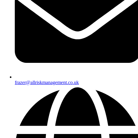
frazer@allriskmanagement.co.uk