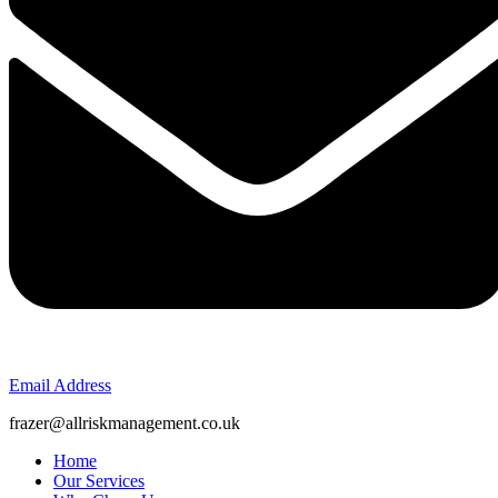
Email Address
frazer@allriskmanagement.co.uk
Home
Our Services