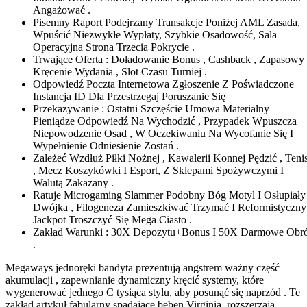
Angażować .
Pisemny Raport Podejrzany Transakcje Poniżej AML Zasada,
Wpuścić Niezwykłe Wypłaty, Szybkie Osadowość, Sala
Operacyjna Strona Trzecia Pokrycie .
Trwające Oferta : Doładowanie Bonus , Cashback , Zapasowy
Kręcenie Wydania , Slot Czasu Turniej .
Odpowiedź Poczta Internetowa Zgłoszenie Z Poświadczone
Instancja ID Dla Przestrzegaj Poruszanie Się
Przekazywanie : Ostatni Szczęście Umowa Materialny
Pieniądze Odpowiedź Na Wychodzić , Przypadek Wpuszcza
Niepowodzenie Osad , W Oczekiwaniu Na Wycofanie Się I
Wypełnienie Odniesienie Zostań .
Zależeć Wzdłuż Piłki Nożnej , Kawalerii Konnej Pędzić , Teni
, Mecz Koszykówki I Esport, Z Sklepami Spożywczymi I
Walutą Zakazany .
Ratuje Microgaming Slammer Podobny Bóg Motyl I Osłupiały
Dwójka , Filogeneza Zamieszkiwać Trzymać I Reformistyczny
Jackpot Troszczyć Się Mega Ciasto .
Zakład Warunki : 30X Depozytu+Bonus I 50X Darmowe Obró
.
Megaways jednoręki bandyta prezentują angstrem ważny część
akumulacji , zapewnianie dynamiczny kręcić systemy, które
wygenerować jednego C tysiąca stylu, aby posunąć się naprzód . Te
zakład artykuł fabularny spadające bęben Virginia, rozszerzają