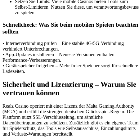
Setzen Sie Limits: Viele mobile Casinos bieten Tools zum
Selbst‑Limitieren. Nutzen Sie diese, um verantwortungsbewuss
zu spielen.
Schnellcheck: Was Sie beim mobilen Spielen beachten
sollten
• Internetverbindung prüfen – Eine stabile 4G/5G‑Verbindung
verhindert Unterbrechungen.
• App‑Updates installieren – Neueste Versionen enthalten
Performance‑Verbesserungen.
• Gerätespeicher freigeben – Mehr freier Speicher sorgt für schnellere
Ladezeiten.
Sicherheit und Lizenzierung – Warum Sie
vertrauen können
Realz Casino operiert mit einer Lizenz der Malta Gaming Authority
(MGA) und erfüllt die strengen deutschen Glücksspiel‑Regeln. Die
Plattform nutzt SSL‑Verschlüsselung, um sämtliche
Datenübertragungen zu schützen. Zusätzlich gibt es ein eigenes Team
für Spielerschutz, das Tools wie Selbstausschluss, Einzahlungslimits
und Verluste‑Warnungen bereitstellt.