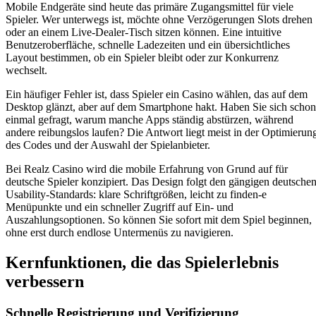
Mobile Endgeräte sind heute das primäre Zugangsmittel für viele
Spieler. Wer unterwegs ist, möchte ohne Verzögerungen Slots drehen
oder an einem Live‑Dealer‑Tisch sitzen können. Eine intuitive
Benutzeroberfläche, schnelle Ladezeiten und ein übersichtliches
Layout bestimmen, ob ein Spieler bleibt oder zur Konkurrenz
wechselt.
Ein häufiger Fehler ist, dass Spieler ein Casino wählen, das auf dem
Desktop glänzt, aber auf dem Smartphone hakt. Haben Sie sich schon
einmal gefragt, warum manche Apps ständig abstürzen, während
andere reibungslos laufen? Die Antwort liegt meist in der Optimierun
des Codes und der Auswahl der Spielanbieter.
Bei Realz Casino wird die mobile Erfahrung von Grund auf für
deutsche Spieler konzipiert. Das Design folgt den gängigen deutsche
Usability‑Standards: klare Schriftgrößen, leicht zu finden‑e
Menüpunkte und ein schneller Zugriff auf Ein‑ und
Auszahlungsoptionen. So können Sie sofort mit dem Spiel beginnen,
ohne erst durch endlose Untermenüs zu navigieren.
Kernfunktionen, die das Spielerlebnis
verbessern
Schnelle Registrierung und Verifizierung