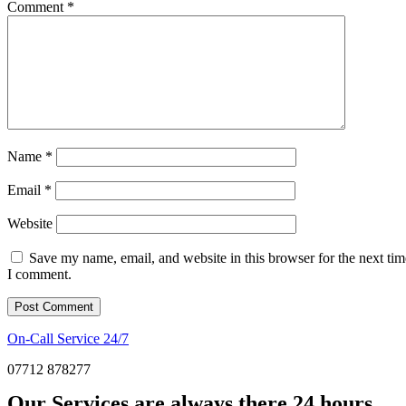
Comment
*
Name
*
Email
*
Website
Save my name, email, and website in this browser for the next tim
I comment.
On-Call Service 24/7
07712 878277
Our Services are always there 24 hours