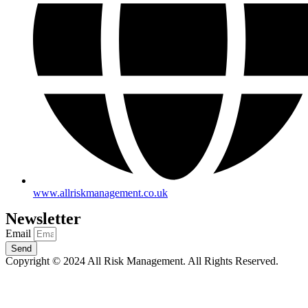
www.allriskmanagement.co.uk
Newsletter
Email
Send
Copyright © 2024 All Risk Management. All Rights Reserved.