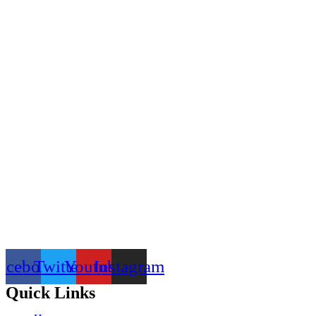
acebook
Twitter
Youtube
Instagram
Quick Links