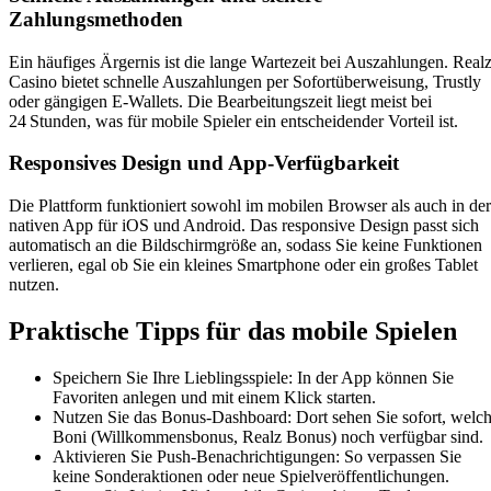
Zahlungsmethoden
Ein häufiges Ärgernis ist die lange Wartezeit bei Auszahlungen. Real
Casino bietet schnelle Auszahlungen per Sofortüberweisung, Trustly
oder gängigen E‑Wallets. Die Bearbeitungszeit liegt meist bei
24 Stunden, was für mobile Spieler ein entscheidender Vorteil ist.
Responsives Design und App‑Verfügbarkeit
Die Plattform funktioniert sowohl im mobilen Browser als auch in der
nativen App für iOS und Android. Das responsive Design passt sich
automatisch an die Bildschirmgröße an, sodass Sie keine Funktionen
verlieren, egal ob Sie ein kleines Smartphone oder ein großes Tablet
nutzen.
Praktische Tipps für das mobile Spielen
Speichern Sie Ihre Lieblingsspiele: In der App können Sie
Favoriten anlegen und mit einem Klick starten.
Nutzen Sie das Bonus‑Dashboard: Dort sehen Sie sofort, welc
Boni (Willkommensbonus, Realz Bonus) noch verfügbar sind.
Aktivieren Sie Push‑Benachrichtigungen: So verpassen Sie
keine Sonderaktionen oder neue Spielveröffentlichungen.