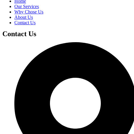
Home
Our Services
Why Chose Us
About Us
Contact Us
Contact Us