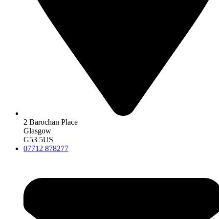
2 Barochan Place
Glasgow
G53 5US
07712 878277