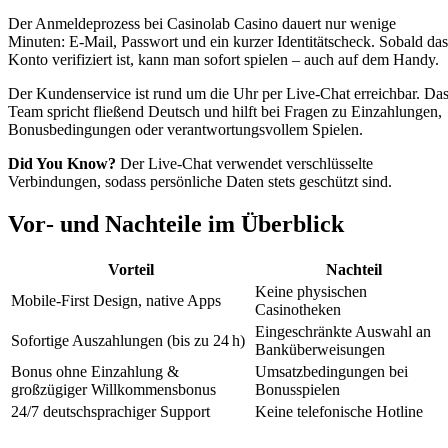
Der Anmeldeprozess bei Casinolab Casino dauert nur wenige
Minuten: E‑Mail, Passwort und ein kurzer Identitätscheck. Sobald das
Konto verifiziert ist, kann man sofort spielen – auch auf dem Handy.
Der Kundenservice ist rund um die Uhr per Live‑Chat erreichbar. Da
Team spricht fließend Deutsch und hilft bei Fragen zu Einzahlungen,
Bonusbedingungen oder verantwortungsvollem Spielen.
Did You Know?
Der Live‑Chat verwendet verschlüsselte
Verbindungen, sodass persönliche Daten stets geschützt sind.
Vor‑ und Nachteile im Überblick
Vorteil
Nachteil
Keine physischen
Mobile‑First Design, native Apps
Casinotheken
Eingeschränkte Auswahl an
Sofortige Auszahlungen (bis zu 24 h)
Banküberweisungen
Bonus ohne Einzahlung &
Umsatzbedingungen bei
großzügiger Willkommensbonus
Bonusspielen
24/7 deutschsprachiger Support
Keine telefonische Hotline