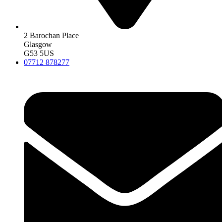
2 Barochan Place
Glasgow
G53 5US
07712 878277