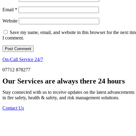
Email
*
Website
Save my name, email, and website in this browser for the next tim
I comment.
On-Call Service 24/7
07712 878277
Our Services are always there 24 hours
Stay connected with us to receive updates on the latest advancements
in fire safety, health & safety, and risk management solutions.
Contact Us