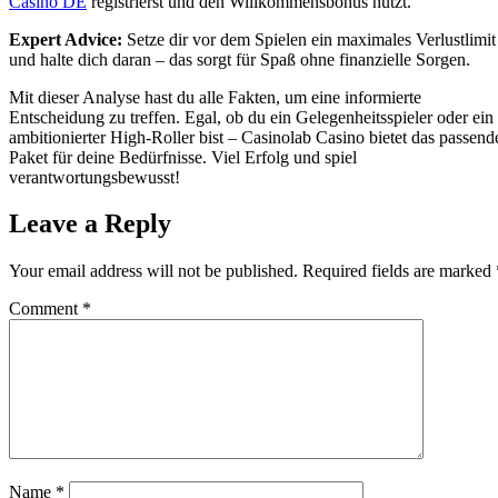
Casino DE
registrierst und den Willkommensbonus nutzt.
Expert Advice:
Setze dir vor dem Spielen ein maximales Verlustlimit
und halte dich daran – das sorgt für Spaß ohne finanzielle Sorgen.
Mit dieser Analyse hast du alle Fakten, um eine informierte
Entscheidung zu treffen. Egal, ob du ein Gelegenheitsspieler oder ein
ambitionierter High‑Roller bist – Casinolab Casino bietet das passend
Paket für deine Bedürfnisse. Viel Erfolg und spiel
verantwortungsbewusst!
Leave a Reply
Your email address will not be published.
Required fields are marked
Comment
*
Name
*