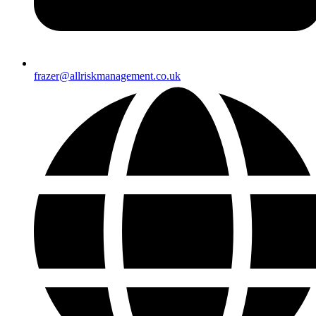
frazer@allriskmanagement.co.uk