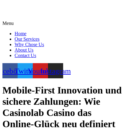
Menu
Home
Our Services
Why Chose Us
About Us
Contact Us
acebook
Twitter
Youtube
Instagram
Mobile‑First Innovation und
sichere Zahlungen: Wie
Casinolab Casino das
Online‑Glück neu definiert