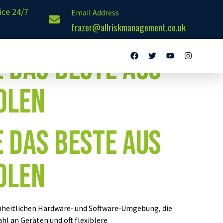
ice 24/7
Email Address
frazer@allriskmanagement.co.uk
e das Beste aus
olen
e das Beste aus
olen
einheitlichen Hardware‑ und Software‑Umgebung, die
l an Geräten und oft flexiblere