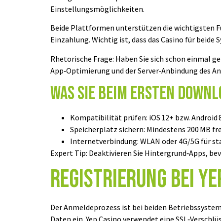
Einstellungsmöglichkeiten.
Beide Plattformen unterstützen die wichtigsten F
Einzahlung. Wichtig ist, dass das Casino für beid
Rhetorische Frage: Haben Sie sich schon einmal ge
App‑Optimierung und der Server‑Anbindung des An
Was Sie beim ersten Downl
Kompatibilität prüfen: iOS 12+ bzw. Android
Speicherplatz sichern: Mindestens 200 MB fre
Internetverbindung: WLAN oder 4G/5G für sta
Expert Tip: Deaktivieren Sie Hintergrund‑Apps, bev
Registrierung bei Ye
Der Anmeldeprozess ist bei beiden Betriebssystemen
Daten ein. Yep Casino verwendet eine SSL‑Verschlüs