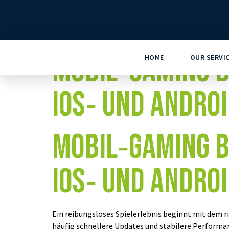
Mobil‑Gaming be
HOME
OUR SERVI
iOS‑ und Andro
Mobil‑Gaming be
iOS‑ und Andro
Ein reibungsloses Spielerlebnis beginnt mit dem r
häufig schnellere Updates und stabilere Performan