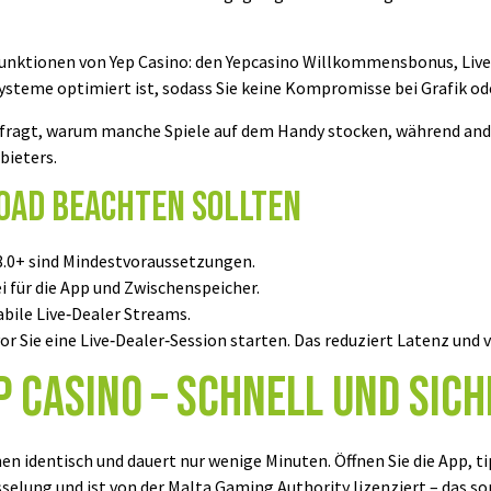
unktionen von Yep Casino: den Yepcasino Willkommensbonus, Live
e Systeme optimiert ist, sodass Sie keine Kompromisse bei Grafik 
fragt, warum manche Spiele auf dem Handy stocken, während ander
bieters.
oad beachten sollten
 8.0+ sind Mindestvoraussetzungen.
i für die App und Zwischenspeicher.
bile Live‑Dealer Streams.
or Sie eine Live‑Dealer‑Session starten. Das reduziert Latenz und
p Casino – Schnell und sic
 identisch und dauert nur wenige Minuten. Öffnen Sie die App, ti
selung und ist von der Malta Gaming Authority lizenziert – das sor